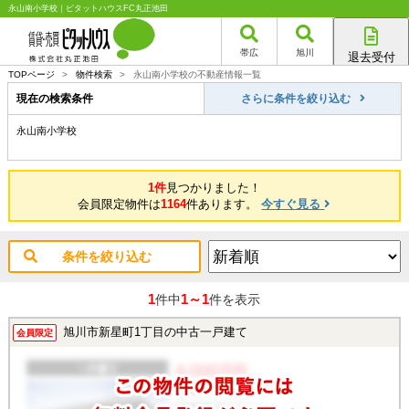
永山南小学校｜ピタットハウスFC丸正池田
帯広
旭川
退去受付
帯広店
TOPページ
>
物件検索
>
永山南小学校の不動産情報一覧
旭川店
現在の検索条件
さらに条件を絞り込む
永山南小学校
1件
見つかりました！
会員限定物件は
1164
件あります。
今すぐ見る
条件を絞り込む
1
1～1
件中
件を表示
旭川市新星町1丁目の中古一戸建て
会員限定