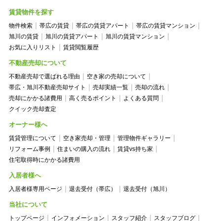
賃貸物件を探す
物件検索
帯広の賃貸
帯広の賃貸アパート
帯広の賃貸マンション
旭川の賃貸
旭川の賃貸アパート
旭川の賃貸マンション
お気に入りリスト
賃貸閲覧履歴
不動産売却について
不動産売却で選ばれる理由
空き家の売却について
帯広・旭川不動産売却サイト
売却実績一覧
売却の流れ
売却にかかる諸費用
高く売るポイント
よくある質問
クイック売却査定
オーナー様へ
賃貸管理について
空き家売却・管理
管理物件ギャラリー
リフォーム事例
住まいの購入の流れ
賃貸vs持ち家
住宅取得時にかかる諸費用
入居者様へ
入居者様専用ページ
退去受付（帯広）
退去受付（旭川）
当社について
トップページ
インフォメーション
スタッフ紹介
スタッフブログ