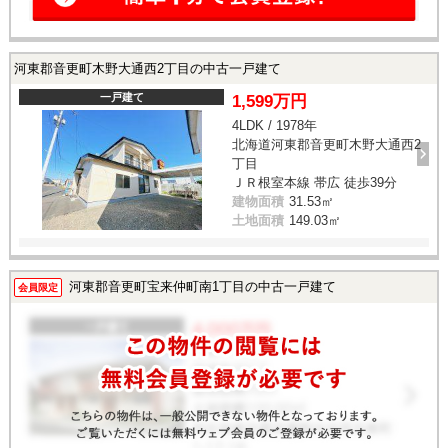
河東郡音更町木野大通西2丁目の中古一戸建て
一戸建て
1,599万円
4LDK / 1978年
北海道河東郡音更町木野大通西2
丁目
ＪＲ根室本線 帯広 徒歩39分
建物面積
31.53㎡
土地面積
149.03㎡
河東郡音更町宝来仲町南1丁目の中古一戸建て
会員限定