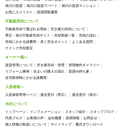
旭川の賃貸
旭川の賃貸アパート
旭川の賃貸マンション
お気に入りリスト
賃貸閲覧履歴
不動産売却について
不動産売却で選ばれる理由
空き家の売却について
帯広・旭川不動産売却サイト
売却実績一覧
売却の流れ
売却にかかる諸費用
高く売るポイント
よくある質問
クイック売却査定
オーナー様へ
賃貸管理について
空き家売却・管理
管理物件ギャラリー
リフォーム事例
住まいの購入の流れ
賃貸vs持ち家
住宅取得時にかかる諸費用
入居者様へ
入居者様専用ページ
退去受付（帯広）
退去受付（旭川）
当社について
トップページ
インフォメーション
スタッフ紹介
スタッフブログ
代表ブログ
お客様の声
会社概要
採用情報
お問合せ
個人情報の取扱いについて
サイトマップ
書式ダウンロード