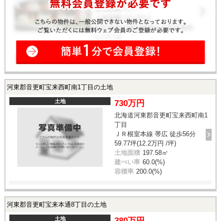
河東郡音更町宝来西町南1丁目の土地
土地
730万円
北海道河東郡音更町宝来西町南1
丁目
ＪＲ根室本線 帯広 徒歩56分
59.77坪(12.2万円 /坪)
土地面積
197.58㎡
建ぺい率
60.0(%)
容積率
200.0(%)
河東郡音更町宝来本通8丁目の土地
土地
380万円