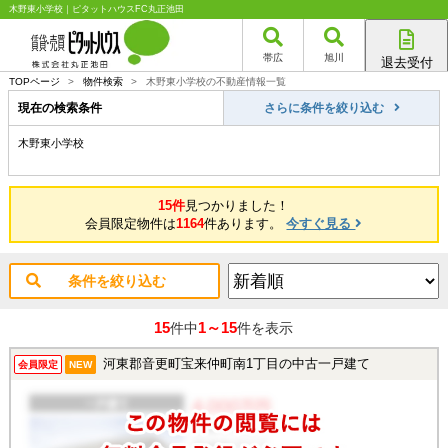
木野東小学校｜ピタットハウスFC丸正池田
帯広
旭川
退去受付
帯広店
TOPページ
>
物件検索
>
木野東小学校の不動産情報一覧
旭川店
現在の検索条件
さらに条件を絞り込む
木野東小学校
15件
見つかりました！
会員限定物件は
1164
件あります。
今すぐ見る
条件を絞り込む
15
1～15
件中
件を表示
河東郡音更町宝来仲町南1丁目の中古一戸建て
会員限定
NEW