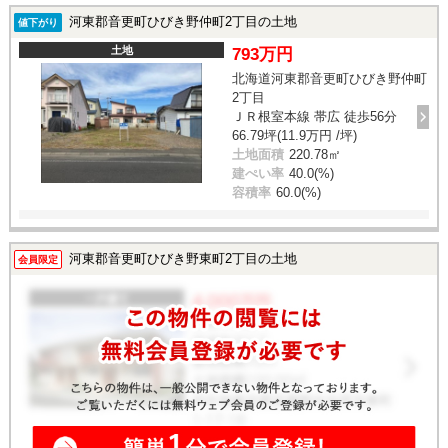
河東郡音更町ひびき野仲町2丁目の土地
値下がり
土地
793万円
北海道河東郡音更町ひびき野仲町
2丁目
ＪＲ根室本線 帯広 徒歩56分
66.79坪(11.9万円 /坪)
土地面積
220.78㎡
建ぺい率
40.0(%)
容積率
60.0(%)
河東郡音更町ひびき野東町2丁目の土地
会員限定