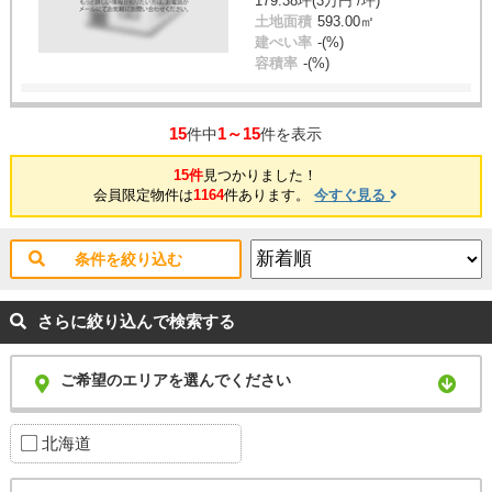
179.38坪(3万円 /坪)
土地面積
593.00㎡
建ぺい率
-(%)
容積率
-(%)
15
1～15
件中
件を表示
15件
見つかりました！
会員限定物件は
1164
件あります。
今すぐ見る
条件を絞り込む
さらに絞り込んで検索する
ご希望のエリアを選んでください
北海道