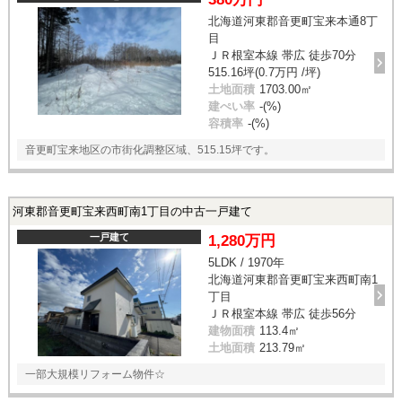
北海道河東郡音更町宝来本通8丁
目
ＪＲ根室本線 帯広 徒歩70分
515.16坪(0.7万円 /坪)
土地面積
1703.00㎡
建ぺい率
-(%)
容積率
-(%)
音更町宝来地区の市街化調整区域、515.15坪です。
河東郡音更町宝来西町南1丁目の中古一戸建て
一戸建て
1,280万円
5LDK / 1970年
北海道河東郡音更町宝来西町南1
丁目
ＪＲ根室本線 帯広 徒歩56分
建物面積
113.4㎡
土地面積
213.79㎡
一部大規模リフォーム物件☆