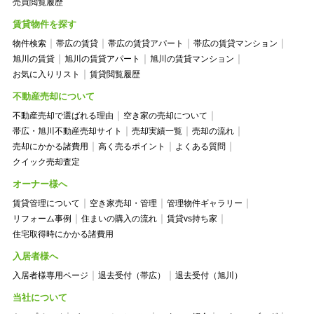
売買閲覧履歴
賃貸物件を探す
物件検索
帯広の賃貸
帯広の賃貸アパート
帯広の賃貸マンション
旭川の賃貸
旭川の賃貸アパート
旭川の賃貸マンション
お気に入りリスト
賃貸閲覧履歴
不動産売却について
不動産売却で選ばれる理由
空き家の売却について
帯広・旭川不動産売却サイト
売却実績一覧
売却の流れ
売却にかかる諸費用
高く売るポイント
よくある質問
クイック売却査定
オーナー様へ
賃貸管理について
空き家売却・管理
管理物件ギャラリー
リフォーム事例
住まいの購入の流れ
賃貸vs持ち家
住宅取得時にかかる諸費用
入居者様へ
入居者様専用ページ
退去受付（帯広）
退去受付（旭川）
当社について