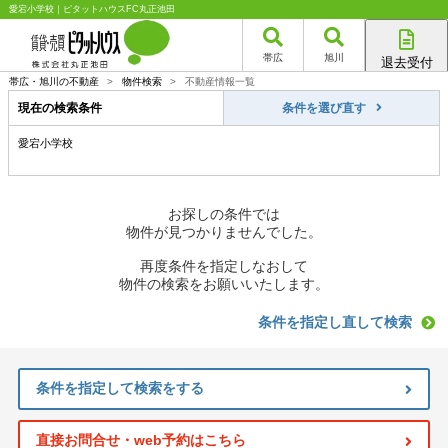
愛宕小学校｜ピタットハウスFC丸正池田
帯広
旭川
退去受付
帯広店
帯広・旭川の不動産
>
物件検索
>
不動産情報一覧
旭川店
現在の検索条件
条件を選び直す
愛宕小学校
お探しの条件では
物件が見つかりませんでした。
再度条件を指定しなおして
物件の検索をお願いいたします。
条件を指定し直して検索
条件を指定して検索をする
直接お問合せ・web予約はこちら