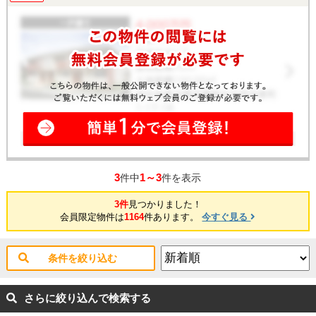
3
1～3
件中
件を表示
3件
見つかりました！
会員限定物件は
1164
件あります。
今すぐ見る
条件を絞り込む
さらに絞り込んで検索する