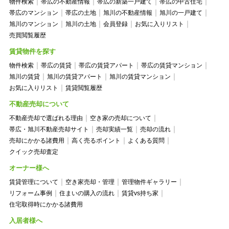
物件検索
帯広の不動産情報
帯広の新築一戸建て
帯広の中古住宅
帯広のマンション
帯広の土地
旭川の不動産情報
旭川の一戸建て
旭川のマンション
旭川の土地
会員登録
お気に入りリスト
売買閲覧履歴
賃貸物件を探す
物件検索
帯広の賃貸
帯広の賃貸アパート
帯広の賃貸マンション
旭川の賃貸
旭川の賃貸アパート
旭川の賃貸マンション
お気に入りリスト
賃貸閲覧履歴
不動産売却について
不動産売却で選ばれる理由
空き家の売却について
帯広・旭川不動産売却サイト
売却実績一覧
売却の流れ
売却にかかる諸費用
高く売るポイント
よくある質問
クイック売却査定
オーナー様へ
賃貸管理について
空き家売却・管理
管理物件ギャラリー
リフォーム事例
住まいの購入の流れ
賃貸vs持ち家
住宅取得時にかかる諸費用
入居者様へ