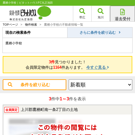
鷹栖小学校｜ピタットハウスFC丸正池田
帯広
旭川
退去受付
帯広店
TOPページ
>
物件検索
>
鷹栖小学校の不動産情報一覧
旭川店
現在の検索条件
さらに条件を絞り込む
鷹栖小学校
3件
見つかりました！
会員限定物件は
1164
件あります。
今すぐ見る
条件を絞り込む
3
1～3
件中
件を表示
上川郡鷹栖町南一条2丁目の土地
会員限定