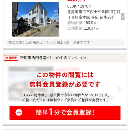
6LDK / 1978年
北海道帯広市西十五条南13丁目
ＪＲ根室本線 帯広 徒歩26分
建物面積
153.9㎡
土地面積
119.37㎡
帯広市西十五条南の広々とした6LDKの一戸建てです！
帯広市西四条南6丁目の中古マンション
会員限定