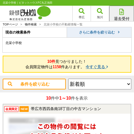
北栄小学校｜ピタットハウスFC丸正池田
帯広
旭川
退去受付
帯広店
TOPページ
>
物件検索
>
北栄小学校の不動産情報一覧
旭川店
現在の検索条件
さらに条件を絞り込む
北栄小学校
10件
見つかりました！
会員限定物件は
1158
件あります。
今すぐ見る
条件を絞り込む
10
1～10
件中
件を表示
帯広市西四条南18丁目の中古マンション
会員限定
NEW