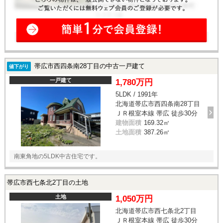
帯広市西四条南28丁目の中古一戸建て
値下がり
一戸建て
1,780万円
5LDK / 1991年
北海道帯広市西四条南28丁目
ＪＲ根室本線 帯広 徒歩30分
建物面積
169.32㎡
土地面積
387.26㎡
南東角地の5LDK中古住宅です。
帯広市西七条北2丁目の土地
土地
1,050万円
北海道帯広市西七条北2丁目
ＪＲ根室本線 帯広 徒歩30分