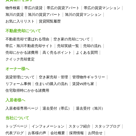
物件検索
帯広の賃貸
帯広の賃貸アパート
帯広の賃貸マンション
旭川の賃貸
旭川の賃貸アパート
旭川の賃貸マンション
お気に入りリスト
賃貸閲覧履歴
不動産売却について
不動産売却で選ばれる理由
空き家の売却について
帯広・旭川不動産売却サイト
売却実績一覧
売却の流れ
売却にかかる諸費用
高く売るポイント
よくある質問
クイック売却査定
オーナー様へ
賃貸管理について
空き家売却・管理
管理物件ギャラリー
リフォーム事例
住まいの購入の流れ
賃貸vs持ち家
住宅取得時にかかる諸費用
入居者様へ
入居者様専用ページ
退去受付（帯広）
退去受付（旭川）
当社について
トップページ
インフォメーション
スタッフ紹介
スタッフブログ
代表ブログ
お客様の声
会社概要
採用情報
お問合せ