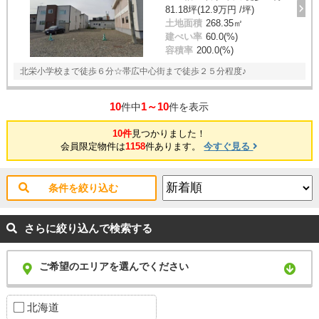
81.18坪(12.9万円 /坪)
土地面積
268.35㎡
建ぺい率
60.0(%)
容積率
200.0(%)
北栄小学校まで徒歩６分☆帯広中心街まで徒歩２５分程度♪
10
1～10
件中
件を表示
10件
見つかりました！
会員限定物件は
1158
件あります。
今すぐ見る
条件を絞り込む
さらに絞り込んで検索する
ご希望のエリアを選んでください
北海道