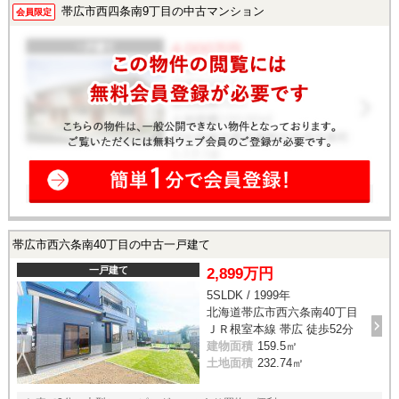
帯広市西四条南9丁目の中古マンション
会員限定
帯広市西六条南40丁目の中古一戸建て
一戸建て
2,899万円
5SLDK / 1999年
北海道帯広市西六条南40丁目
ＪＲ根室本線 帯広 徒歩52分
建物面積
159.5㎡
土地面積
232.74㎡