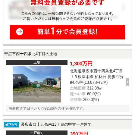
帯広市西十四条北4丁目の土地
土地
1,300万円
北海道帯広市西十四条北4丁目
ＪＲ根室本線 柏林台 徒歩22分
94.49坪(13.8万円 /坪)
土地面積
312.38㎡
建ぺい率
60.0(%)
容積率
200.0(%)
南側接道で日当たり◎92.86坪の住宅用地です。
帯広市西十五条南13丁目の中古一戸建て
値下がり
一戸建て
350万円