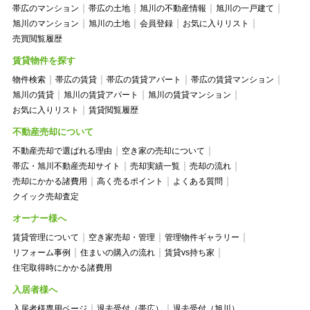
帯広のマンション
帯広の土地
旭川の不動産情報
旭川の一戸建て
旭川のマンション
旭川の土地
会員登録
お気に入りリスト
売買閲覧履歴
賃貸物件を探す
物件検索
帯広の賃貸
帯広の賃貸アパート
帯広の賃貸マンション
旭川の賃貸
旭川の賃貸アパート
旭川の賃貸マンション
お気に入りリスト
賃貸閲覧履歴
不動産売却について
不動産売却で選ばれる理由
空き家の売却について
帯広・旭川不動産売却サイト
売却実績一覧
売却の流れ
売却にかかる諸費用
高く売るポイント
よくある質問
クイック売却査定
オーナー様へ
賃貸管理について
空き家売却・管理
管理物件ギャラリー
リフォーム事例
住まいの購入の流れ
賃貸vs持ち家
住宅取得時にかかる諸費用
入居者様へ
入居者様専用ページ
退去受付（帯広）
退去受付（旭川）