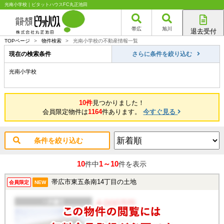
光南小学校｜ピタットハウスFC丸正池田
帯広
旭川
退去受付
帯広店
TOPページ
>
物件検索
>
光南小学校の不動産情報一覧
旭川店
現在の検索条件
さらに条件を絞り込む
光南小学校
10件
見つかりました！
会員限定物件は
1164
件あります。
今すぐ見る
条件を絞り込む
10
1～10
件中
件を表示
帯広市東五条南14丁目の土地
会員限定
NEW