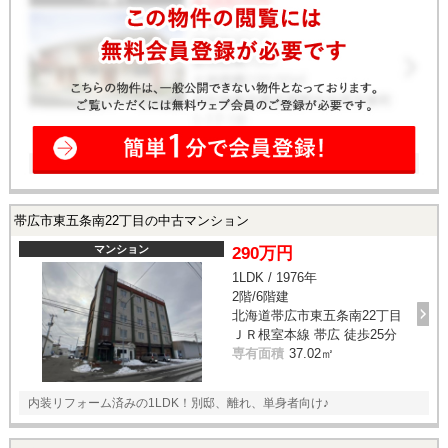
帯広市東五条南22丁目の中古マンション
マンション
290万円
1LDK / 1976年
2階/6階建
北海道帯広市東五条南22丁目
ＪＲ根室本線 帯広 徒歩25分
専有面積
37.02㎡
内装リフォーム済みの1LDK！別邸、離れ、単身者向け♪