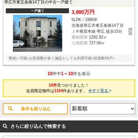
帯広市東五条南14丁目の中古一戸建て
一戸建て
3,980万円
5LDK / 1985年
北海道帯広市東五条南14丁目
ＪＲ根室本線 帯広 徒歩15分
建物面積
1292.92㎡
土地面積
727.00㎡
寮使い可能♪お部屋数が多く施設としても利用可能♪部屋数58戸♪
10
1～10
件中
件を表示
10件
見つかりました！
会員限定物件は
1164
件あります。
今すぐ見る
条件を絞り込む
さらに絞り込んで検索する