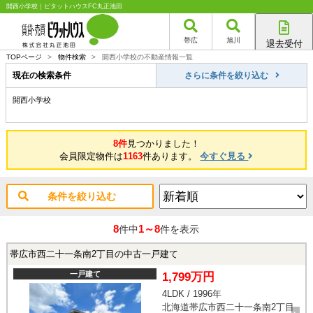
開西小学校｜ピタットハウスFC丸正池田
帯広
旭川
退去受付
帯広店
TOPページ
>
物件検索
>
開西小学校の不動産情報一覧
旭川店
現在の検索条件
さらに条件を絞り込む
開西小学校
8件
見つかりました！
会員限定物件は
1163
件あります。
今すぐ見る
条件を絞り込む
8
1～8
件中
件を表示
帯広市西二十一条南2丁目の中古一戸建て
一戸建て
1,799万円
4LDK / 1996年
北海道帯広市西二十一条南2丁目