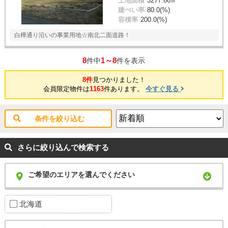
土地面積
3277.66㎡
建ぺい率
80.0(%)
容積率
200.0(%)
白樺通り沿いの事業用地☆南北二面道路！
8
1～8
件中
件を表示
8件
見つかりました！
会員限定物件は
1163
件あります。
今すぐ見る
条件を絞り込む
さらに絞り込んで検索する
ご希望のエリアを選んでください
北海道