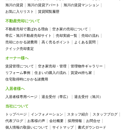
旭川の賃貸
旭川の賃貸アパート
旭川の賃貸マンション
お気に入りリスト
賃貸閲覧履歴
不動産売却について
不動産売却で選ばれる理由
空き家の売却について
帯広・旭川不動産売却サイト
売却実績一覧
売却の流れ
売却にかかる諸費用
高く売るポイント
よくある質問
クイック売却査定
オーナー様へ
賃貸管理について
空き家売却・管理
管理物件ギャラリー
リフォーム事例
住まいの購入の流れ
賃貸vs持ち家
住宅取得時にかかる諸費用
入居者様へ
入居者様専用ページ
退去受付（帯広）
退去受付（旭川）
当社について
トップページ
インフォメーション
スタッフ紹介
スタッフブログ
代表ブログ
お客様の声
会社概要
採用情報
お問合せ
個人情報の取扱いについて
サイトマップ
書式ダウンロード