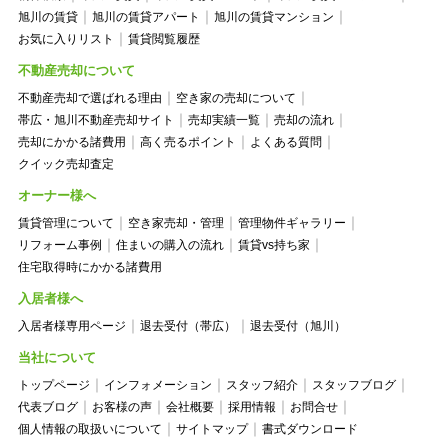
旭川の賃貸
旭川の賃貸アパート
旭川の賃貸マンション
お気に入りリスト
賃貸閲覧履歴
不動産売却について
不動産売却で選ばれる理由
空き家の売却について
帯広・旭川不動産売却サイト
売却実績一覧
売却の流れ
売却にかかる諸費用
高く売るポイント
よくある質問
クイック売却査定
オーナー様へ
賃貸管理について
空き家売却・管理
管理物件ギャラリー
リフォーム事例
住まいの購入の流れ
賃貸vs持ち家
住宅取得時にかかる諸費用
入居者様へ
入居者様専用ページ
退去受付（帯広）
退去受付（旭川）
当社について
トップページ
インフォメーション
スタッフ紹介
スタッフブログ
代表ブログ
お客様の声
会社概要
採用情報
お問合せ
個人情報の取扱いについて
サイトマップ
書式ダウンロード