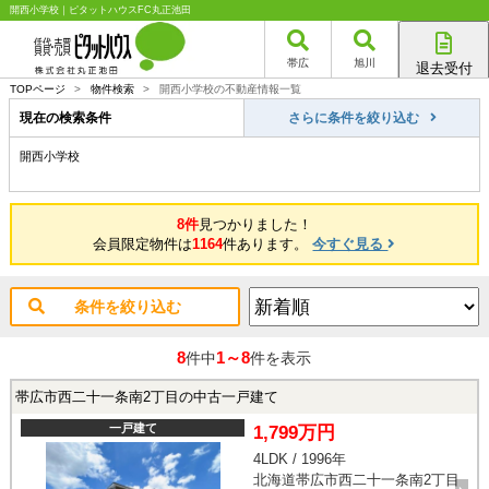
開西小学校｜ピタットハウスFC丸正池田
帯広
旭川
退去受付
帯広店
TOPページ
>
物件検索
>
開西小学校の不動産情報一覧
旭川店
現在の検索条件
さらに条件を絞り込む
開西小学校
8件
見つかりました！
会員限定物件は
1164
件あります。
今すぐ見る
条件を絞り込む
8
1～8
件中
件を表示
帯広市西二十一条南2丁目の中古一戸建て
一戸建て
1,799万円
4LDK / 1996年
北海道帯広市西二十一条南2丁目