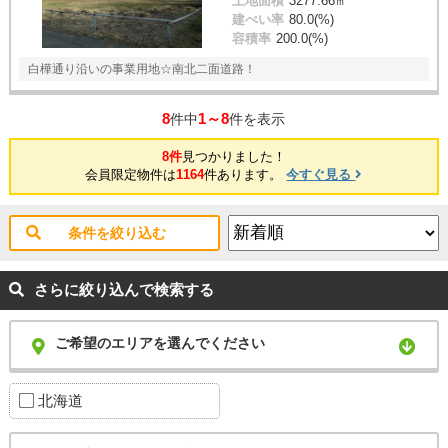
土地面積
3277.66㎡
建ぺい率
80.0(%)
容積率
200.0(%)
白樺通り沿いの事業用地☆南北二面道路！
8
1～8
件中
件を表示
8件
見つかりました！
会員限定物件は
1164
件あります。
今すぐ見る
条件を絞り込む
さらに絞り込んで検索する
ご希望のエリアを選んでください
北海道