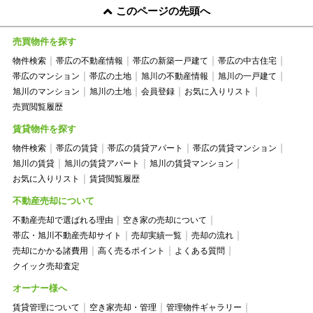
このページの先頭へ
売買物件を探す
物件検索
帯広の不動産情報
帯広の新築一戸建て
帯広の中古住宅
帯広のマンション
帯広の土地
旭川の不動産情報
旭川の一戸建て
旭川のマンション
旭川の土地
会員登録
お気に入りリスト
売買閲覧履歴
賃貸物件を探す
物件検索
帯広の賃貸
帯広の賃貸アパート
帯広の賃貸マンション
旭川の賃貸
旭川の賃貸アパート
旭川の賃貸マンション
お気に入りリスト
賃貸閲覧履歴
不動産売却について
不動産売却で選ばれる理由
空き家の売却について
帯広・旭川不動産売却サイト
売却実績一覧
売却の流れ
売却にかかる諸費用
高く売るポイント
よくある質問
クイック売却査定
オーナー様へ
賃貸管理について
空き家売却・管理
管理物件ギャラリー