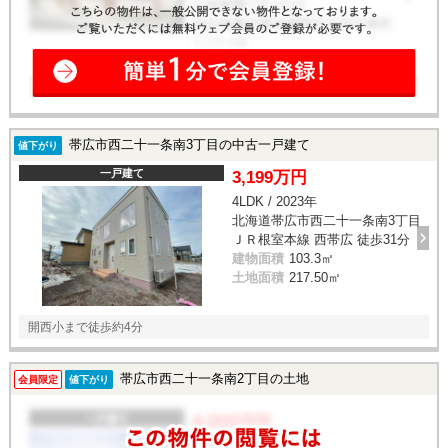
帯広市西二十一条南3丁目の中古一戸建て
値下がり
一戸建て
3,199万円
4LDK / 2023年
北海道帯広市西二十一条南3丁目
ＪＲ根室本線 西帯広 徒歩31分
建物面積
103.3㎡
土地面積
217.50㎡
開西小まで徒歩約4分
帯広市西二十一条南2丁目の土地
会員限定
値下がり