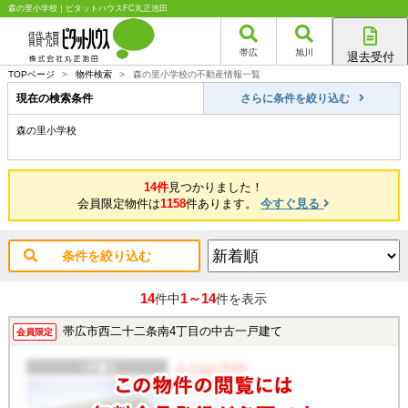
森の里小学校｜ピタットハウスFC丸正池田
帯広
旭川
退去受付
帯広店
TOPページ
>
物件検索
>
森の里小学校の不動産情報一覧
旭川店
現在の検索条件
さらに条件を絞り込む
森の里小学校
14件
見つかりました！
会員限定物件は
1158
件あります。
今すぐ見る
条件を絞り込む
14
1～14
件中
件を表示
帯広市西二十二条南4丁目の中古一戸建て
会員限定