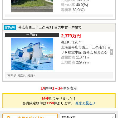
建ぺい率
40.0(%)
容積率
60.0(%)
帯広市西二十二条南3丁目の中古一戸建て
値下がり
一戸建て
2,379万円
4LDK / 1987年
北海道帯広市西二十二条南3丁目
ＪＲ根室本線 西帯広 徒歩26分
建物面積
118.41㎡
土地面積
229.79㎡
南向き 陽当り良好♪
14
1～14
件中
件を表示
14件
見つかりました！
会員限定物件は
1158
件あります。
今すぐ見る