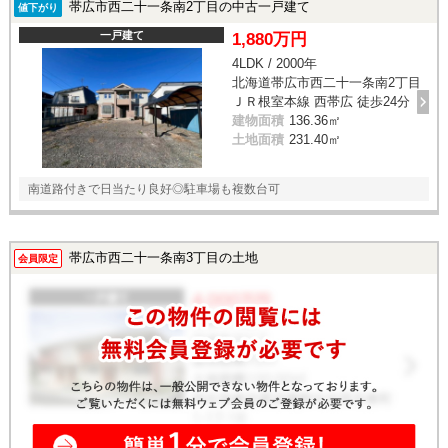
帯広市西二十一条南2丁目の中古一戸建て
値下がり
一戸建て
1,880万円
4LDK / 2000年
北海道帯広市西二十一条南2丁目
ＪＲ根室本線 西帯広 徒歩24分
建物面積
136.36㎡
土地面積
231.40㎡
南道路付きで日当たり良好◎駐車場も複数台可
帯広市西二十一条南3丁目の土地
会員限定