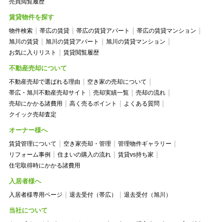
売買閲覧履歴
賃貸物件を探す
物件検索
帯広の賃貸
帯広の賃貸アパート
帯広の賃貸マンション
旭川の賃貸
旭川の賃貸アパート
旭川の賃貸マンション
お気に入りリスト
賃貸閲覧履歴
不動産売却について
不動産売却で選ばれる理由
空き家の売却について
帯広・旭川不動産売却サイト
売却実績一覧
売却の流れ
売却にかかる諸費用
高く売るポイント
よくある質問
クイック売却査定
オーナー様へ
賃貸管理について
空き家売却・管理
管理物件ギャラリー
リフォーム事例
住まいの購入の流れ
賃貸vs持ち家
住宅取得時にかかる諸費用
入居者様へ
入居者様専用ページ
退去受付（帯広）
退去受付（旭川）
当社について