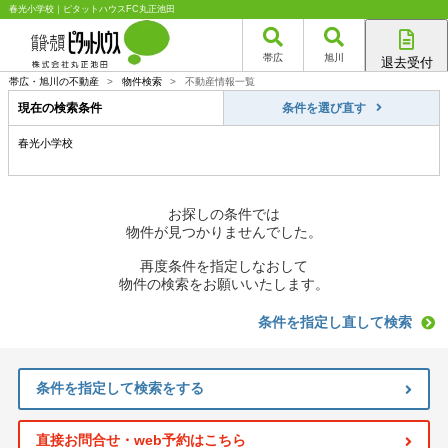
春光小学校｜ピタットハウスFC丸正池田
帯広
旭川
退去受付
帯広店
帯広・旭川の不動産
>
物件検索
>
不動産情報一覧
旭川店
現在の検索条件
条件を選び直す
春光小学校
お探しの条件では
物件が見つかりませんでした。
再度条件を指定しなおして
物件の検索をお願いいたします。
条件を指定し直して検索
条件を指定して検索をする
直接お問合せ・web予約はこちら