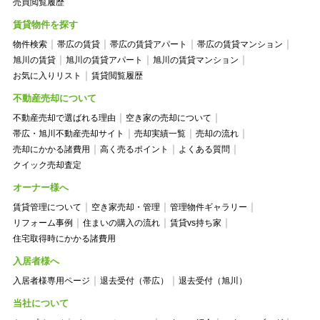
売買閲覧履歴
賃貸物件を探す
物件検索
帯広の賃貸
帯広の賃貸アパート
帯広の賃貸マンション
旭川の賃貸
旭川の賃貸アパート
旭川の賃貸マンション
お気に入りリスト
賃貸閲覧履歴
不動産売却について
不動産売却で選ばれる理由
空き家の売却について
帯広・旭川不動産売却サイト
売却実績一覧
売却の流れ
売却にかかる諸費用
高く売るポイント
よくある質問
クイック売却査定
オーナー様へ
賃貸管理について
空き家売却・管理
管理物件ギャラリー
リフォーム事例
住まいの購入の流れ
賃貸vs持ち家
住宅取得時にかかる諸費用
入居者様へ
入居者様専用ページ
退去受付（帯広）
退去受付（旭川）
当社について