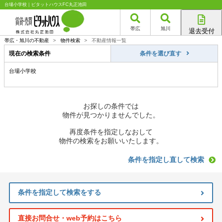
台場小学校｜ピタットハウスFC丸正池田
帯広
旭川
退去受付
帯広店
帯広・旭川の不動産
>
物件検索
>
不動産情報一覧
旭川店
現在の検索条件
条件を選び直す
台場小学校
お探しの条件では
物件が見つかりませんでした。
再度条件を指定しなおして
物件の検索をお願いいたします。
条件を指定し直して検索
条件を指定して検索をする
直接お問合せ・web予約はこちら