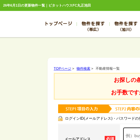
26年6月1日の更新物件一覧｜ピタットハウスFC丸正池田
トップページ
物件を探す
物件を探す
（帯広）
（旭川）
総合お問合せ
お知らせ
賃貸管理について
選ばれる理由
管理のお問合せ
スタッフ紹介
帯広
旭川
帯広
旭川
TOPページ
>
物件検索
>
不動産情報一覧
帯広
旭川
お探しの
帯広
旭川
帯広
旭川
お手数です
ログインID(メールアドレス)・パスワードの
必須
メールアドレス