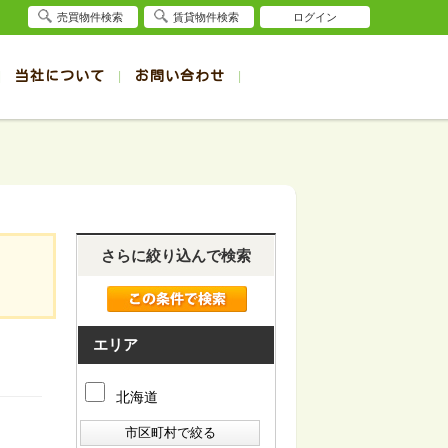
売買物件検索
賃貸物件検索
ログイン
当社について
お問い合わせ
賃貸
賃貸
サイト
事例
退去受付（帯広店）
会社概要
クイック売却査定
お問合せ
退去受付（旭川店）
採用情報
一覧
一覧
帯広の1R～1K賃貸
旭川の1R～1K賃貸
ート
ート
帯広の1DK～1LDK賃貸
旭川の1DK～1LDK賃貸
ション
ション
帯広の2K～2LDK賃貸
旭川の2K～2LDK賃貸
さらに絞り込んで検索
建て
建て
帯広の3K～3LDK賃貸
旭川の3K～3LDK賃貸
所
所
帯広の4K以上賃貸
旭川の4K以上賃貸
エリア
北海道