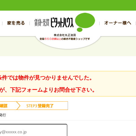
家を売る
オーナー様へ
売買
売買
売却実績一覧
空き家管理
スタッフブログ
売却のお問合せ
管理物件ギャラリー
売却のご相談
入居者様ページ
お客様の声
不動産売却査定
リフォーム
の売買物件一覧
の売買物件一覧
帯広の1000万円以下
旭川の1000万円以下
帯広の賃貸物件
旭川の賃貸物件
の新築一戸建て
の新築一戸建て
帯広の1000万～2000万円
旭川の1000万～2000万円
帯広の賃貸アパ
旭川の賃貸アパ
の中古一戸建て
の中古一戸建て
帯広の2000万～3000万円
旭川の2000万～3000万円
帯広の賃貸マン
旭川の賃貸マン
条件では物件が見つかりませんでした。
の土地
の土地
帯広の3000万～4000万円
旭川の3000万～4000万円
帯広の賃貸一戸
旭川の賃貸一戸
の中古マンション
の中古マンション
帯広の4000万以上
旭川の4000万以上
帯広の賃貸事務
旭川の賃貸事務
が、下記フォームよりお問合せ下さい。
発行