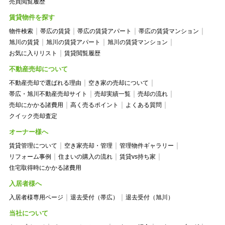
売買閲覧履歴
賃貸物件を探す
物件検索
帯広の賃貸
帯広の賃貸アパート
帯広の賃貸マンション
旭川の賃貸
旭川の賃貸アパート
旭川の賃貸マンション
お気に入りリスト
賃貸閲覧履歴
不動産売却について
不動産売却で選ばれる理由
空き家の売却について
帯広・旭川不動産売却サイト
売却実績一覧
売却の流れ
売却にかかる諸費用
高く売るポイント
よくある質問
クイック売却査定
オーナー様へ
賃貸管理について
空き家売却・管理
管理物件ギャラリー
リフォーム事例
住まいの購入の流れ
賃貸vs持ち家
住宅取得時にかかる諸費用
入居者様へ
入居者様専用ページ
退去受付（帯広）
退去受付（旭川）
当社について