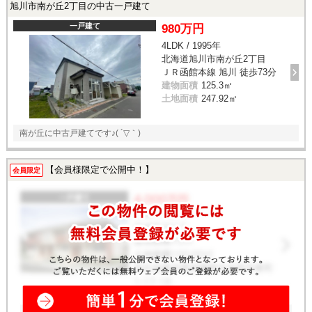
旭川市南が丘2丁目の中古一戸建て
一戸建て
980万円
4LDK / 1995年
北海道旭川市南が丘2丁目
ＪＲ函館本線 旭川 徒歩73分
建物面積
125.3㎡
土地面積
247.92㎡
南が丘に中古戸建てです♪( ´▽｀)
【会員様限定で公開中！】
会員限定