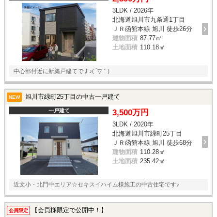
3LDK / 2026年
北海道旭川市九条通1丁目
ＪＲ函館本線 旭川 徒歩26分
建物面積
87.77㎡
土地面積
110.18㎡
中心部付近に新築戸建てです♪( ´▽｀)
旭川市緑町25丁目の中古一戸建て
NEW
一戸建て
3,500万円
3LDK / 2020年
北海道旭川市緑町25丁目
ＪＲ函館本線 旭川 徒歩68分
建物面積
110.28㎡
土地面積
235.42㎡
近文小・北門中エリア☆セキスイハイム様施工の中古住宅です♪
【会員様限定で公開中！】
会員限定