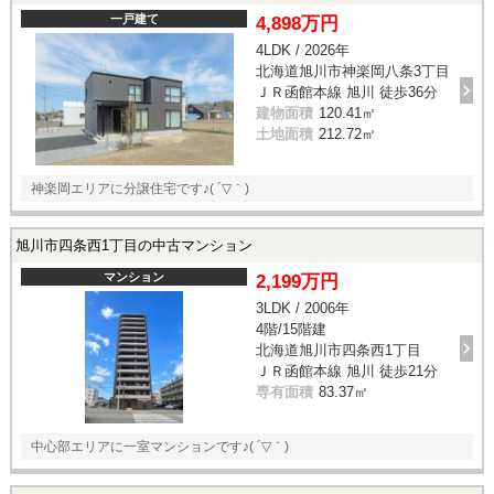
一戸建て
4,898万円
4LDK / 2026年
北海道旭川市神楽岡八条3丁目
ＪＲ函館本線 旭川 徒歩36分
建物面積
120.41㎡
土地面積
212.72㎡
神楽岡エリアに分譲住宅です♪( ´▽｀)
旭川市四条西1丁目の中古マンション
マンション
2,199万円
3LDK / 2006年
4階/15階建
北海道旭川市四条西1丁目
ＪＲ函館本線 旭川 徒歩21分
専有面積
83.37㎡
中心部エリアに一室マンションです♪( ´▽｀)