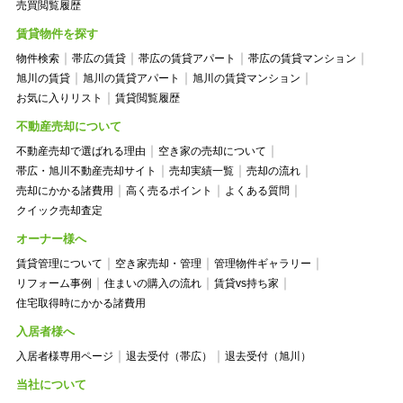
売買閲覧履歴
賃貸物件を探す
物件検索
帯広の賃貸
帯広の賃貸アパート
帯広の賃貸マンション
旭川の賃貸
旭川の賃貸アパート
旭川の賃貸マンション
お気に入りリスト
賃貸閲覧履歴
不動産売却について
不動産売却で選ばれる理由
空き家の売却について
帯広・旭川不動産売却サイト
売却実績一覧
売却の流れ
売却にかかる諸費用
高く売るポイント
よくある質問
クイック売却査定
オーナー様へ
賃貸管理について
空き家売却・管理
管理物件ギャラリー
リフォーム事例
住まいの購入の流れ
賃貸vs持ち家
住宅取得時にかかる諸費用
入居者様へ
入居者様専用ページ
退去受付（帯広）
退去受付（旭川）
当社について