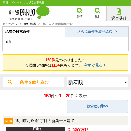
旭川 ｜ピタットハウスFC丸正池田
帯広
旭川
退去受付
帯広店
TOPページ
>
物件検索
>
旭川 の不動産情報一覧
旭川店
現在の検索条件
さらに条件を絞り込む
旭川
150件
見つかりました！
会員限定物件は
1164
件あります。
今すぐ見る
条件を絞り込む
150
1～20
件中
件を表示
次の20件>>
旭川市九条通1丁目の新築一戸建て
NEW
一戸建て
2,390万円