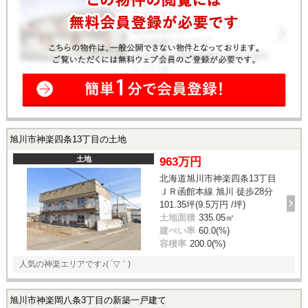
旭川市神楽四条13丁目の土地
土地
963万円
北海道旭川市神楽四条13丁目
ＪＲ函館本線 旭川 徒歩28分
101.35坪(9.5万円 /坪)
土地面積
335.05㎡
建ぺい率
60.0(%)
容積率
200.0(%)
人気の神楽エリアです♪( ´▽｀)
旭川市神楽岡八条3丁目の新築一戸建て