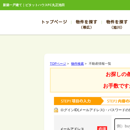
新築一戸建て｜ピタットハウスFC丸正池田
トップページ
物件を探す
物件を探す
（帯広）
（旭川）
総合お問合せ
お知らせ
賃貸管理について
選ばれる理由
管理のお問合せ
スタッフ紹介
帯広
旭川
帯広
旭川
TOPページ
>
物件検索
>
不動産情報一覧
帯広
旭川
お探しの
帯広
旭川
帯広
旭川
お手数です
ログインID(メールアドレス)・パスワードの
必須
メールアドレス