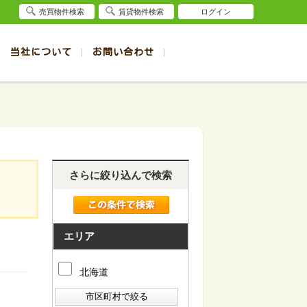
売買物件検索
賃貸物件検索
ログイン
当社について
お問い合わせ
賃貸
賃貸
サイト
事例
退去受付（帯広店）
会社概要
クイック売却査定
お問合せ
退去受付（旭川店）
採用情報
一覧
一覧
帯広の1R～1K賃貸
旭川の1R～1K賃貸
ート
ート
帯広の1DK～1LDK賃貸
旭川の1DK～1LDK賃貸
ション
ション
帯広の2K～2LDK賃貸
旭川の2K～2LDK賃貸
さらに絞り込んで検索
建て
建て
帯広の3K～3LDK賃貸
旭川の3K～3LDK賃貸
所
所
帯広の4K以上賃貸
旭川の4K以上賃貸
エリア
北海道