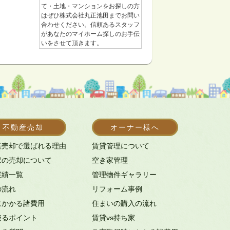
て・土地・マンションをお探しの方
はぜひ株式会社丸正池田までお問い
合わせください。信頼あるスタッフ
があなたのマイホーム探しのお手伝
いをさせて頂きます。
不動産売却
オーナー様へ
産売却で選ばれる理由
賃貸管理について
家の売却について
空き家管理
実績一覧
管理物件ギャラリー
の流れ
リフォーム事例
にかかる諸費用
住まいの購入の流れ
売るポイント
賃貸vs持ち家