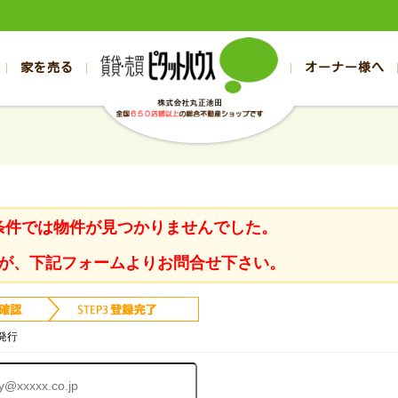
家を売る
オーナー様へ
売買
売買
売却実績一覧
空き家管理
スタッフブログ
売却のお問合せ
管理物件ギャラリー
売却のご相談
入居者様ページ
お客様の声
不動産売却査定
リフォーム
の売買物件一覧
の売買物件一覧
帯広の1000万円以下
旭川の1000万円以下
帯広の賃貸物件
旭川の賃貸物件
の新築一戸建て
の新築一戸建て
帯広の1000万～2000万円
旭川の1000万～2000万円
帯広の賃貸アパ
旭川の賃貸アパ
の中古一戸建て
の中古一戸建て
帯広の2000万～3000万円
旭川の2000万～3000万円
帯広の賃貸マン
旭川の賃貸マン
条件では物件が見つかりませんでした。
の土地
の土地
帯広の3000万～4000万円
旭川の3000万～4000万円
帯広の賃貸一戸
旭川の賃貸一戸
の中古マンション
の中古マンション
帯広の4000万以上
旭川の4000万以上
帯広の賃貸事務
旭川の賃貸事務
が、下記フォームよりお問合せ下さい。
発行