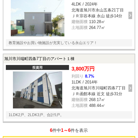
4LDK / 2024年
北海道旭川市永山五条21丁目
ＪＲ宗谷本線 永山 徒歩14分
建物面積
110.28㎡
土地面積
264.77㎡
教育施設やお買い物施設が充実している永山エリア！
旭川市川端町四条7丁目のアパート１棟
投資用
3,800万円
利回り
8.7%
1LDK / 2014年
北海道旭川市川端町四条7丁目
ＪＲ函館本線 近文 徒歩31分
建物面積
268.17㎡
土地面積
488.44㎡
1LDK2戸、2LDK3戸、合計5戸。
6
1～6
件中
件を表示