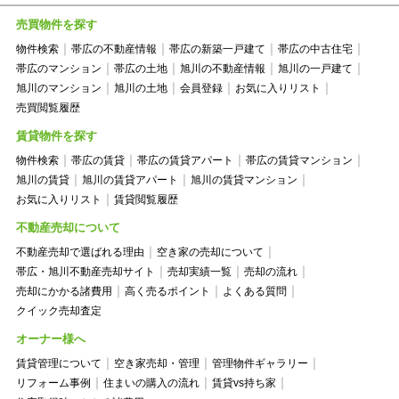
売買物件を探す
物件検索
帯広の不動産情報
帯広の新築一戸建て
帯広の中古住宅
帯広のマンション
帯広の土地
旭川の不動産情報
旭川の一戸建て
旭川のマンション
旭川の土地
会員登録
お気に入りリスト
売買閲覧履歴
賃貸物件を探す
物件検索
帯広の賃貸
帯広の賃貸アパート
帯広の賃貸マンション
旭川の賃貸
旭川の賃貸アパート
旭川の賃貸マンション
お気に入りリスト
賃貸閲覧履歴
不動産売却について
不動産売却で選ばれる理由
空き家の売却について
帯広・旭川不動産売却サイト
売却実績一覧
売却の流れ
売却にかかる諸費用
高く売るポイント
よくある質問
クイック売却査定
オーナー様へ
賃貸管理について
空き家売却・管理
管理物件ギャラリー
リフォーム事例
住まいの購入の流れ
賃貸vs持ち家