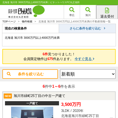
北海道 旭川市 3000万円以上4000万円未満｜ピタットハウスFC丸正池田
帯広
旭川
退去受付
帯広店
TOPページ
>
物件検索
>
北海道 旭川市 3000万円以上4000万円未満の不動産情報一覧
旭川店
現在の検索条件
さらに条件を絞り込む
北海道 旭川市 3000万円以上4000万円未満
6件
見つかりました！
会員限定物件は
675
件あります。
今すぐ見る
条件を絞り込む
6
1～6
件中
件を表示
旭川市緑町25丁目の中古一戸建て
NEW
一戸建て
3,500万円
3LDK / 2020年
北海道旭川市緑町25丁目