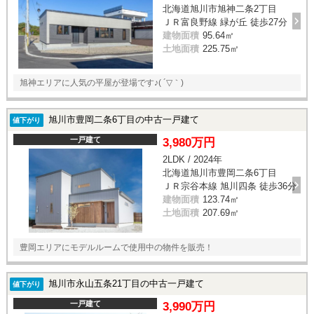
北海道旭川市旭神二条2丁目
ＪＲ富良野線 緑が丘 徒歩27分
建物面積
95.64㎡
土地面積
225.75㎡
旭神エリアに人気の平屋が登場です♪( ´▽｀)
旭川市豊岡二条6丁目の中古一戸建て
値下がり
一戸建て
3,980万円
2LDK / 2024年
北海道旭川市豊岡二条6丁目
ＪＲ宗谷本線 旭川四条 徒歩36分
建物面積
123.74㎡
土地面積
207.69㎡
豊岡エリアにモデルルームで使用中の物件を販売！
旭川市永山五条21丁目の中古一戸建て
値下がり
一戸建て
3,990万円