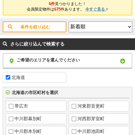
6件
見つかりました！
会員限定物件は
675
件あります。
今すぐ見る
条件を絞り込む
さらに絞り込んで検索する
ご希望のエリアを選んでください
北海道
北海道の市区町村を選択
帯広市
河東郡音更町
中川郡幕別町
河西郡芽室町
中川郡本別町
中川郡池田町