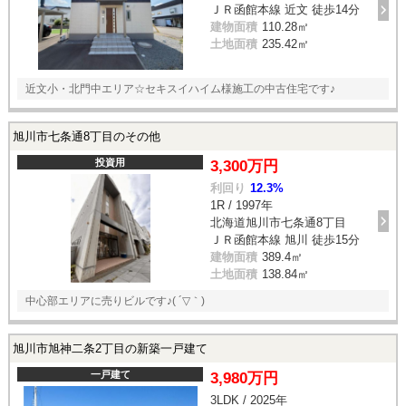
ＪＲ函館本線 近文 徒歩14分
建物面積
110.28㎡
土地面積
235.42㎡
近文小・北門中エリア☆セキスイハイム様施工の中古住宅です♪
旭川市七条通8丁目のその他
投資用
3,300万円
利回り
12.3%
1R / 1997年
北海道旭川市七条通8丁目
ＪＲ函館本線 旭川 徒歩15分
建物面積
389.4㎡
土地面積
138.84㎡
中心部エリアに売りビルです♪( ´▽｀)
旭川市旭神二条2丁目の新築一戸建て
一戸建て
3,980万円
3LDK / 2025年