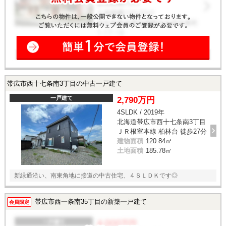
帯広市西十七条南3丁目の中古一戸建て
一戸建て
2,790万円
4SLDK / 2019年
北海道帯広市西十七条南3丁目
ＪＲ根室本線 柏林台 徒歩27分
建物面積
120.84㎡
土地面積
185.78㎡
新緑通沿い、南東角地に接道の中古住宅、４ＳＬＤＫです◎
帯広市西一条南35丁目の新築一戸建て
会員限定