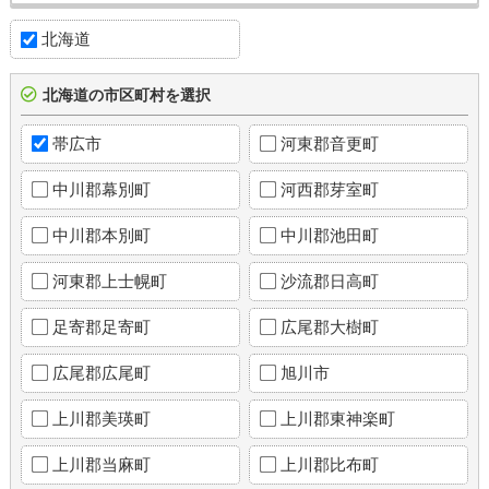
北海道
北海道の市区町村を選択
帯広市
河東郡音更町
中川郡幕別町
河西郡芽室町
中川郡本別町
中川郡池田町
河東郡上士幌町
沙流郡日高町
足寄郡足寄町
広尾郡大樹町
広尾郡広尾町
旭川市
上川郡美瑛町
上川郡東神楽町
上川郡当麻町
上川郡比布町