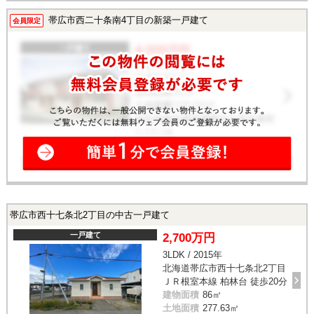
帯広市西二十条南4丁目の新築一戸建て
会員限定
帯広市西十七条北2丁目の中古一戸建て
一戸建て
2,700万円
3LDK / 2015年
北海道帯広市西十七条北2丁目
ＪＲ根室本線 柏林台 徒歩20分
建物面積
86㎡
土地面積
277.63㎡