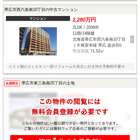
帯広市西六条南10丁目の中古マンション
マンション
2,280万円
2LDK / 2008年
11階/14階建
北海道帯広市西六条南10丁目
ＪＲ根室本線 帯広 徒歩8分
専有面積
71.53㎡
☆１１階の２ＬＤＫ☆一部リフォーム※売主に付き仲介手数料不要※
帯広市東三条南25丁目の土地
会員限定