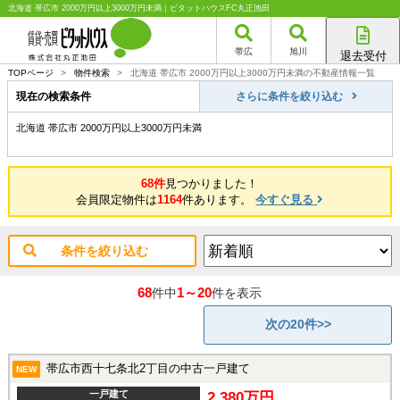
北海道 帯広市 2000万円以上3000万円未満｜ピタットハウスFC丸正池田
帯広
旭川
退去受付
帯広店
TOPページ
>
物件検索
>
北海道 帯広市 2000万円以上3000万円未満の不動産情報一覧
旭川店
現在の検索条件
さらに条件を絞り込む
北海道 帯広市 2000万円以上3000万円未満
68件
見つかりました！
会員限定物件は
1164
件あります。
今すぐ見る
条件を絞り込む
68
1～20
件中
件を表示
次の20件>>
帯広市西十七条北2丁目の中古一戸建て
NEW
一戸建て
2,380万円