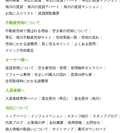
物件検索
帯広の賃貸
帯広の賃貸アパート
帯広の賃貸マンション
旭川の賃貸
旭川の賃貸アパート
旭川の賃貸マンション
お気に入りリスト
賃貸閲覧履歴
不動産売却について
不動産売却で選ばれる理由
空き家の売却について
帯広・旭川不動産売却サイト
売却実績一覧
売却の流れ
売却にかかる諸費用
高く売るポイント
よくある質問
クイック売却査定
オーナー様へ
賃貸管理について
空き家売却・管理
管理物件ギャラリー
リフォーム事例
住まいの購入の流れ
賃貸vs持ち家
住宅取得時にかかる諸費用
入居者様へ
入居者様専用ページ
退去受付（帯広）
退去受付（旭川）
当社について
トップページ
インフォメーション
スタッフ紹介
スタッフブログ
代表ブログ
お客様の声
会社概要
採用情報
お問合せ
個人情報の取扱いについて
サイトマップ
書式ダウンロード