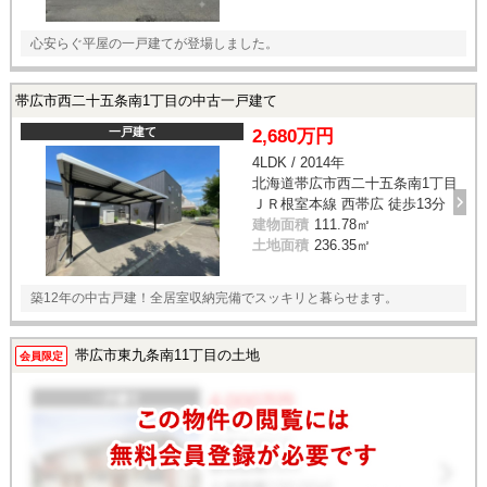
心安らぐ平屋の一戸建てが登場しました。
帯広市西二十五条南1丁目の中古一戸建て
一戸建て
2,680万円
4LDK / 2014年
北海道帯広市西二十五条南1丁目
ＪＲ根室本線 西帯広 徒歩13分
建物面積
111.78㎡
土地面積
236.35㎡
築12年の中古戸建！全居室収納完備でスッキリと暮らせます。
帯広市東九条南11丁目の土地
会員限定