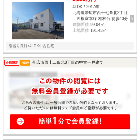
4LDK / 2017年
北海道帯広市西十七条北2丁目
ＪＲ根室本線 柏林台 徒歩13分
建物面積
99.04㎡
土地面積
191.43㎡
陽当り良好♪4LDK中古住宅
帯広市西十二条北8丁目の中古一戸建て
会員限定
NEW