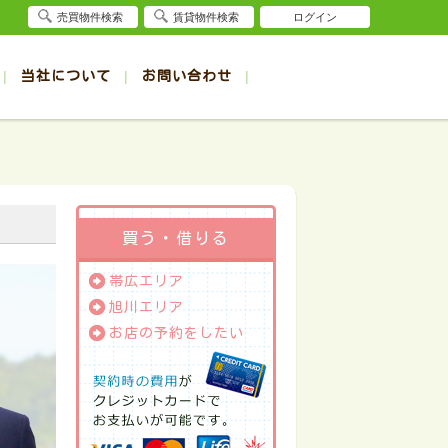
売買物件検索
賃貸物件検索
ログイン
当社について
お問い合わせ
賃貸
賃貸
サイト
事例
退去受付（帯広店）
会社概要
クイック売却査定
お問合せ
退去受付（旭川店）
採用情報
一覧
一覧
帯広の1R～1K賃貸
旭川の1R～1K賃貸
ート
ート
帯広の1DK～1LDK賃貸
旭川の1DK～1LDK賃貸
ション
ション
帯広の2K～2LDK賃貸
旭川の2K～2LDK賃貸
買う・借りる
建て
建て
帯広の3K～3LDK賃貸
旭川の3K～3LDK賃貸
帯広エリア
所
所
帯広の4K以上賃貸
旭川の4K以上賃貸
旭川エリア
お店の予約をしたい