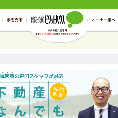
家を売る
オーナー様へ
売買
売買
売却実績一覧
空き家管理
スタッフブログ
売却のお問合せ
管理物件ギャラリー
売却のご相談
入居者様ページ
お客様の声
不動産売却査定
リフォーム
の売買物件一覧
の売買物件一覧
帯広の1000万円以下
旭川の1000万円以下
帯広の賃貸物件
旭川の賃貸物件
の新築一戸建て
の新築一戸建て
帯広の1000万～2000万円
旭川の1000万～2000万円
帯広の賃貸アパ
旭川の賃貸アパ
の中古一戸建て
の中古一戸建て
帯広の2000万～3000万円
旭川の2000万～3000万円
帯広の賃貸マン
旭川の賃貸マン
の土地
の土地
帯広の3000万～4000万円
旭川の3000万～4000万円
帯広の賃貸一戸
旭川の賃貸一戸
の中古マンション
の中古マンション
帯広の4000万以上
旭川の4000万以上
帯広の賃貸事務
旭川の賃貸事務