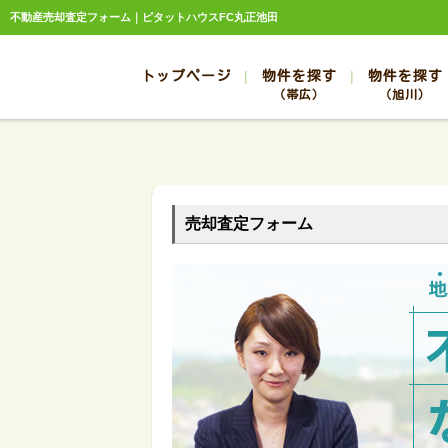
不動産売却査定フォーム｜ピタットハウスFC丸正池田
トップページ
物件を探す
物件を探す
（帯広）
（旭川）
総合お問合せ
お知らせ
賃貸管理について
選ばれる理由
管理のお問合せ
スタッフ紹介
帯広
旭川
帯広
旭川
売却査定フォーム
帯広
旭川
帯広
旭川
帯広
旭川