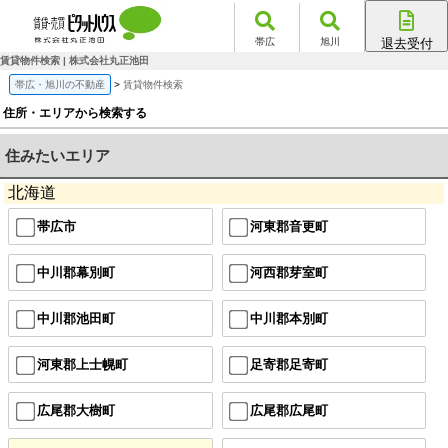
帯広
旭川
退去受付
帯広店
賃貸物件検索 | 株式会社丸正池田
旭川店
帯広・旭川の不動産
賃貸物件検索
住所・エリアから検索する
住みたいエリア
北海道
帯広市
河東郡音更町
中川郡幕別町
河西郡芽室町
中川郡池田町
中川郡本別町
河東郡上士幌町
足寄郡足寄町
広尾郡大樹町
広尾郡広尾町