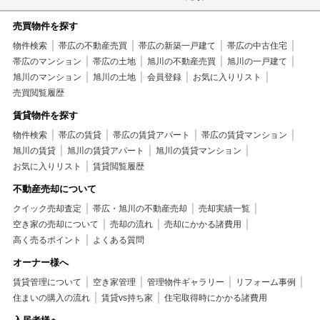
売買物件を探す
物件検索
帯広の不動産売買
帯広の新築一戸建て
帯広の中古住宅
帯広のマンション
帯広の土地
旭川の不動産売買
旭川の一戸建て
旭川のマンション
旭川の土地
会員登録
お気に入りリスト
売買閲覧履歴
賃貸物件を探す
物件検索
帯広の賃貸
帯広の賃貸アパート
帯広の賃貸マンション
旭川の賃貸
旭川の賃貸アパート
旭川の賃貸マンション
お気に入りリスト
賃貸閲覧履歴
不動産売却について
クイック売却査定
帯広・旭川の不動産売却
売却実績一覧
空き家の売却について
売却の流れ
売却にかかる諸費用
高く売るポイント
よくある質問
オーナー様へ
賃貸管理について
空き家管理
管理物件ギャラリー
リフォーム事例
住まいの購入の流れ
賃貸vs持ち家
住宅取得時にかかる諸費用