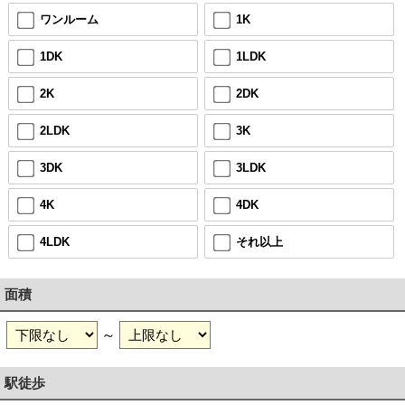
ワンルーム
1K
1DK
1LDK
2K
2DK
2LDK
3K
3DK
3LDK
4K
4DK
4LDK
それ以上
面積
～
駅徒歩