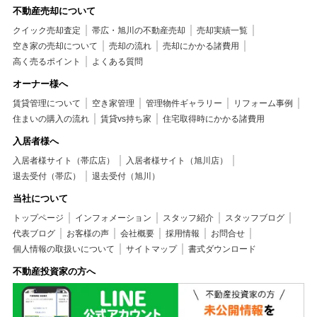
不動産売却について
クイック売却査定
帯広・旭川の不動産売却
売却実績一覧
空き家の売却について
売却の流れ
売却にかかる諸費用
高く売るポイント
よくある質問
オーナー様へ
賃貸管理について
空き家管理
管理物件ギャラリー
リフォーム事例
住まいの購入の流れ
賃貸vs持ち家
住宅取得時にかかる諸費用
入居者様へ
入居者様サイト（帯広店）
入居者様サイト（旭川店）
退去受付（帯広）
退去受付（旭川）
当社について
トップページ
インフォメーション
スタッフ紹介
スタッフブログ
代表ブログ
お客様の声
会社概要
採用情報
お問合せ
個人情報の取扱いについて
サイトマップ
書式ダウンロード
不動産投資家の方へ