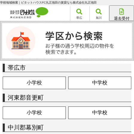
学校地域検索｜ピタットハウスFC丸正池田の賃貸なら株式会社丸正池田
帯広
旭川
退去受付
帯広店
旭川店
帯広市
小学校
中学校
河東郡音更町
小学校
中学校
中川郡幕別町