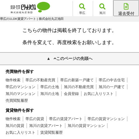
帯広
旭川
退去受付
帯広店
帯広の1LDK賃貸アパート | 株式会社丸正池田
旭川店
こちらの物件は掲載を終了しております。
条件を変えて、再度検索をお願いします。
このページの先頭へ
売買物件を探す
物件検索
帯広の不動産売買
帯広の新築一戸建て
帯広の中古住宅
帯広のマンション
帯広の土地
旭川の不動産売買
旭川の一戸建て
旭川のマンション
旭川の土地
会員登録
お気に入りリスト
売買閲覧履歴
賃貸物件を探す
物件検索
帯広の賃貸
帯広の賃貸アパート
帯広の賃貸マンション
旭川の賃貸
旭川の賃貸アパート
旭川の賃貸マンション
お気に入りリスト
賃貸閲覧履歴