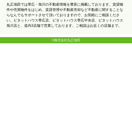
丸正池田では帯広・旭川の不動産情報を豊富に掲載しております。賃貸物
件や売買物件をはじめ、賃貸管理や不動産売却など不動産に関することな
らなんでもサポートさせて頂いておりますので、お気軽にご相談くださ
い。ピタットハウス帯広店、ピタットハウス帯広中央店、ピタットハウス
旭川店と、道内3店舗で営業しております。ご相談はお近くの店舗まで。
©株式会社丸正池田