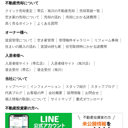
不動産売却について
クイック売却査定
帯広・旭川の不動産売却
売却実績一覧
空き家の売却について
売却の流れ
売却にかかる諸費用
高く売るポイント
よくある質問
オーナー様へ
賃貸管理について
空き家管理
管理物件ギャラリー
リフォーム事例
住まいの購入の流れ
賃貸vs持ち家
住宅取得時にかかる諸費用
入居者様へ
入居者様サイト（帯広店）
入居者様サイト（旭川店）
退去受付（帯広）
退去受付（旭川）
当社について
トップページ
インフォメーション
スタッフ紹介
スタッフブログ
代表ブログ
お客様の声
会社概要
採用情報
お問合せ
個人情報の取扱いについて
サイトマップ
書式ダウンロード
不動産投資家の方へ