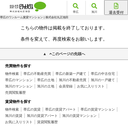
帯広
旭川
退去受付
帯広店
帯広のワンルーム賃貸マンション | 株式会社丸正池田
旭川店
こちらの物件は掲載を終了しております。
条件を変えて、再度検索をお願いします。
このページの先頭へ
売買物件を探す
物件検索
帯広の不動産売買
帯広の新築一戸建て
帯広の中古住宅
帯広のマンション
帯広の土地
旭川の不動産売買
旭川の一戸建て
旭川のマンション
旭川の土地
会員登録
お気に入りリスト
売買閲覧履歴
賃貸物件を探す
物件検索
帯広の賃貸
帯広の賃貸アパート
帯広の賃貸マンション
旭川の賃貸
旭川の賃貸アパート
旭川の賃貸マンション
お気に入りリスト
賃貸閲覧履歴