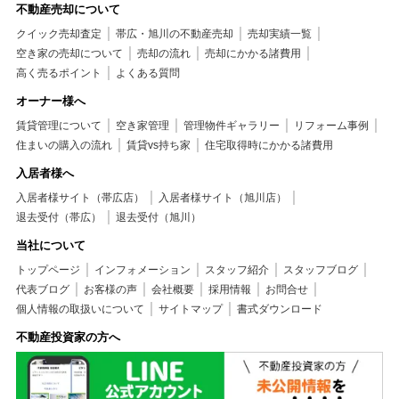
不動産売却について
クイック売却査定
帯広・旭川の不動産売却
売却実績一覧
空き家の売却について
売却の流れ
売却にかかる諸費用
高く売るポイント
よくある質問
オーナー様へ
賃貸管理について
空き家管理
管理物件ギャラリー
リフォーム事例
住まいの購入の流れ
賃貸vs持ち家
住宅取得時にかかる諸費用
入居者様へ
入居者様サイト（帯広店）
入居者様サイト（旭川店）
退去受付（帯広）
退去受付（旭川）
当社について
トップページ
インフォメーション
スタッフ紹介
スタッフブログ
代表ブログ
お客様の声
会社概要
採用情報
お問合せ
個人情報の取扱いについて
サイトマップ
書式ダウンロード
不動産投資家の方へ