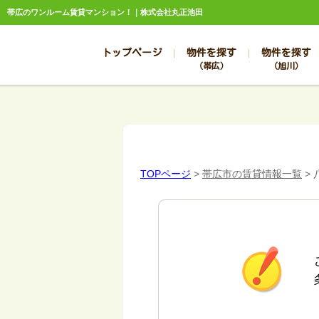
帯広のワンルーム賃貸マンション！｜株式会社丸正池田
トップページ
物件を探す
物件を探す
（帯広）
（旭川）
総合お問合せ
お知らせ
賃貸管理について
選ばれる理由
管理のお問合せ
スタッフ紹介
TOPページ
>
帯広市の賃貸情報一覧
>