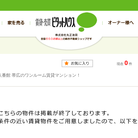
家を売る
オーナー様へ
売買
売買
売却実績一覧
空き家管理
スタッフブログ
売却のお問合せ
管理物件ギャラリー
売却のご相談
入居者様専用（帯広店）
お客様の声
不動産売却査定
リフォーム
入
帯広の売買物件一覧
旭川の売買物件一覧
帯広の1000万円以下
旭川の1000万円以下
帯広の賃貸物
旭川の賃貸物
0
帯広の新築一戸建て
旭川の新築一戸建て
帯広の1000万～2000万円
旭川の1000万～2000万円
帯広の賃貸ア
旭川の賃貸ア
現在
件
帯広の中古一戸建て
旭川の中古一戸建て
帯広の2000万～3000万円
旭川の2000万～3000万円
帯広の賃貸マ
旭川の賃貸マ
八番館 帯広のワンルーム賃貸マンション！
帯広の土地
旭川の土地
帯広の3000万～4000万円
旭川の3000万～4000万円
帯広の賃貸一
旭川の賃貸一
帯広の中古マンション
旭川の中古マンション
帯広の4000万以上
旭川の4000万以上
帯広の賃貸事
旭川の賃貸事