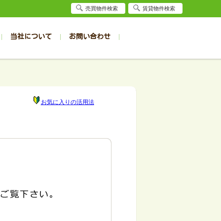
売買物件検索
賃貸物件検索
当社について
お問い合わせ
賃貸
賃貸
サイト
事例
居者様専用（旭川店）
会社概要
クイック売却査定
お問合せ
採用情報
退去受付
件一覧
件一覧
帯広の1R～1K
旭川の1R～1K
パート
パート
帯広の1DK～1LDK
旭川の1DK～1LDK
お気に入りの活用法
ンション
ンション
帯広の2K～2LDK
旭川の2K～2LDK
戸建て
戸建て
帯広の3K～3LDK
旭川の3K～3LDK
務所
務所
帯広の4K以上
旭川の4K以上