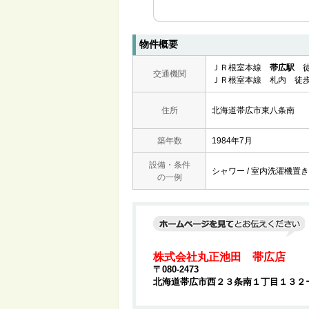
物件概要
ＪＲ根室本線
帯広駅
徒
交通機関
ＪＲ根室本線 札内 徒歩
住所
北海道帯広市東八条南
築年数
1984年7月
設備・条件
シャワー / 室内洗濯機置き場 
の一例
株式会社丸正池田 帯広店
〒080-2473
北海道帯広市西２３条南１丁目１３２