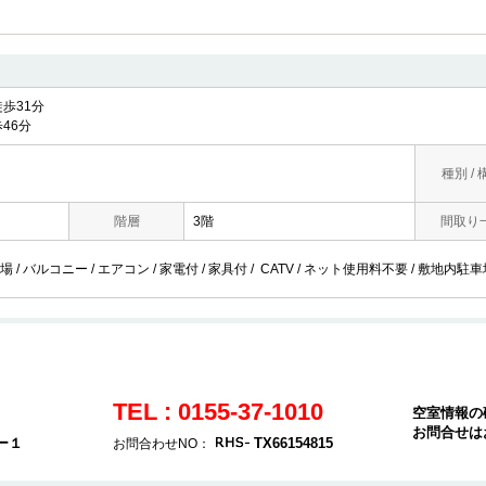
歩31分
46分
種別 / 
階層
3階
間取り
/ バルコニー / エアコン / 家電付 / 家具付 / CATV / ネット使用料不要 / 敷地内駐車場
TEL : 0155-37-1010
空室情報の
お問合せは
ー１
TX66154815
お問合わせNO：