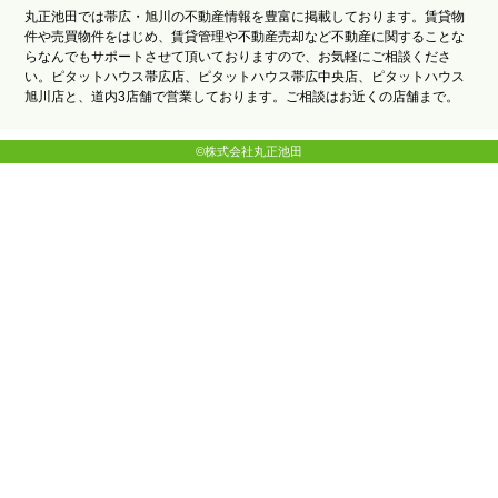
丸正池田では帯広・旭川の不動産情報を豊富に掲載しております。賃貸物
件や売買物件をはじめ、賃貸管理や不動産売却など不動産に関することな
らなんでもサポートさせて頂いておりますので、お気軽にご相談くださ
い。ピタットハウス帯広店、ピタットハウス帯広中央店、ピタットハウス
旭川店と、道内3店舗で営業しております。ご相談はお近くの店舗まで。
©株式会社丸正池田