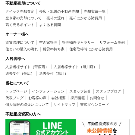
不動産売却について
クイック売却査定
帯広・旭川の不動産売却
売却実績一覧
空き家の売却について
売却の流れ
売却にかかる諸費用
高く売るポイント
よくある質問
オーナー様へ
賃貸管理について
空き家管理
管理物件ギャラリー
リフォーム事例
住まいの購入の流れ
賃貸vs持ち家
住宅取得時にかかる諸費用
入居者様へ
入居者様サイト（帯広店）
入居者様サイト（旭川店）
退去受付（帯広）
退去受付（旭川）
当社について
トップページ
インフォメーション
スタッフ紹介
スタッフブログ
代表ブログ
お客様の声
会社概要
採用情報
お問合せ
個人情報の取扱いについて
サイトマップ
書式ダウンロード
不動産投資家の方へ