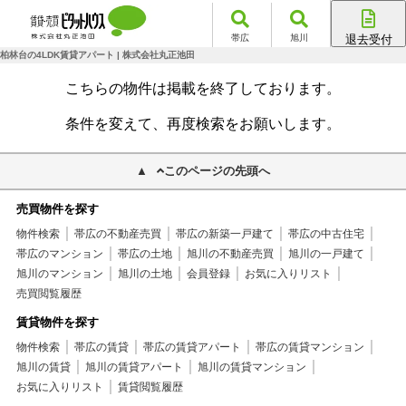
帯広
旭川
退去受付
帯広店
柏林台の4LDK賃貸アパート | 株式会社丸正池田
旭川店
こちらの物件は掲載を終了しております。
条件を変えて、再度検索をお願いします。
このページの先頭へ
売買物件を探す
物件検索
帯広の不動産売買
帯広の新築一戸建て
帯広の中古住宅
帯広のマンション
帯広の土地
旭川の不動産売買
旭川の一戸建て
旭川のマンション
旭川の土地
会員登録
お気に入りリスト
売買閲覧履歴
賃貸物件を探す
物件検索
帯広の賃貸
帯広の賃貸アパート
帯広の賃貸マンション
旭川の賃貸
旭川の賃貸アパート
旭川の賃貸マンション
お気に入りリスト
賃貸閲覧履歴