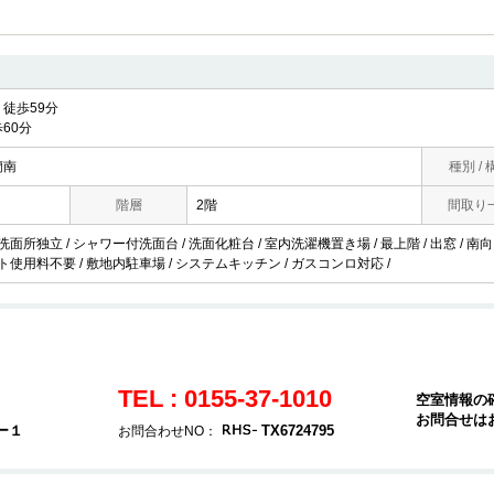
徒歩59分
60分
蘭南
種別 / 
階層
2階
間取り
 洗面所独立 / シャワー付洗面台 / 洗面化粧台 / 室内洗濯機置き場 / 最上階 / 出窓 / 南
ット使用料不要 / 敷地内駐車場 / システムキッチン / ガスコンロ対応 /
TEL : 0155-37-1010
空室情報の
お問合せは
ー１
TX6724795
お問合わせNO：