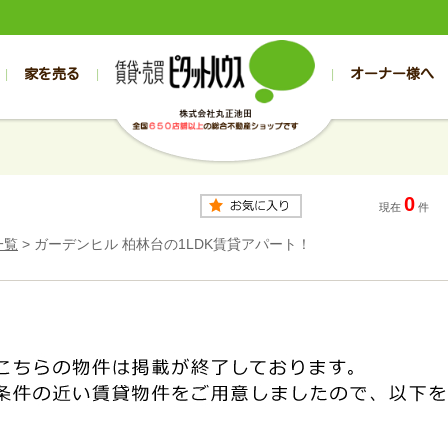
家を売る
オーナー様へ
売買
売買
売却実績一覧
空き家管理
スタッフブログ
売却のお問合せ
管理物件ギャラリー
売却のご相談
入居者様専用（帯広店）
お客様の声
不動産売却査定
リフォーム
入
帯広の売買物件一覧
旭川の売買物件一覧
帯広の1000万円以下
旭川の1000万円以下
帯広の賃貸物
旭川の賃貸物
0
帯広の新築一戸建て
旭川の新築一戸建て
帯広の1000万～2000万円
旭川の1000万～2000万円
帯広の賃貸ア
旭川の賃貸ア
現在
件
帯広の中古一戸建て
旭川の中古一戸建て
帯広の2000万～3000万円
旭川の2000万～3000万円
帯広の賃貸マ
旭川の賃貸マ
一覧
>
ガーデンヒル 柏林台の1LDK賃貸アパート！
帯広の土地
旭川の土地
帯広の3000万～4000万円
旭川の3000万～4000万円
帯広の賃貸一
旭川の賃貸一
帯広の中古マンション
旭川の中古マンション
帯広の4000万以上
旭川の4000万以上
帯広の賃貸事
旭川の賃貸事