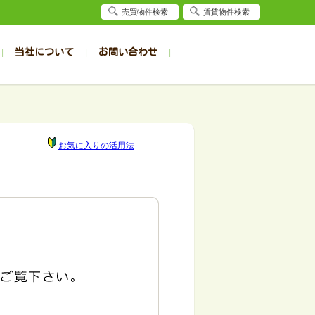
売買物件検索
賃貸物件検索
当社について
お問い合わせ
賃貸
賃貸
サイト
事例
居者様専用（旭川店）
会社概要
クイック売却査定
お問合せ
採用情報
退去受付
件一覧
件一覧
帯広の1R～1K
旭川の1R～1K
パート
パート
帯広の1DK～1LDK
旭川の1DK～1LDK
お気に入りの活用法
ンション
ンション
帯広の2K～2LDK
旭川の2K～2LDK
戸建て
戸建て
帯広の3K～3LDK
旭川の3K～3LDK
務所
務所
帯広の4K以上
旭川の4K以上