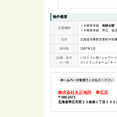
物件概要
ＪＲ根室本線
柏林台駅
交通機関
ＪＲ根室本線 帯広 徒歩
住所
北海道河東郡音更町中鈴
築年数
1997年1月
設備・条件
バストイレ別 / シャワー /
の一例
ス / トランクルーム / ネ
株式会社丸正池田 帯広店
〒080-2473
北海道帯広市西２３条南１丁目１３２