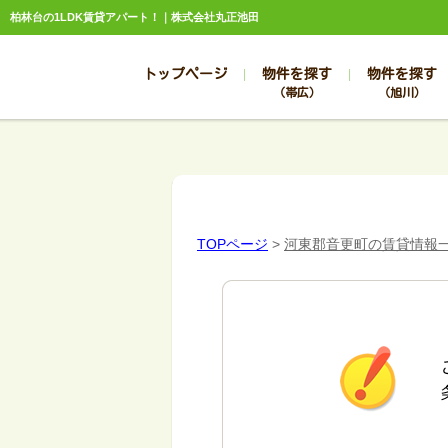
柏林台の1LDK賃貸アパート！｜株式会社丸正池田
トップページ
物件を探す
物件を探す
（帯広）
（旭川）
総合お問合せ
お知らせ
賃貸管理について
選ばれる理由
管理のお問合せ
スタッフ紹介
TOPページ
>
河東郡音更町の賃貸情報