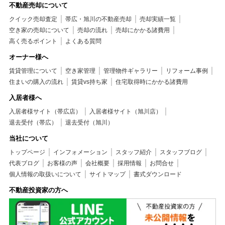
不動産売却について
クイック売却査定
帯広・旭川の不動産売却
売却実績一覧
空き家の売却について
売却の流れ
売却にかかる諸費用
高く売るポイント
よくある質問
オーナー様へ
賃貸管理について
空き家管理
管理物件ギャラリー
リフォーム事例
住まいの購入の流れ
賃貸vs持ち家
住宅取得時にかかる諸費用
入居者様へ
入居者様サイト（帯広店）
入居者様サイト（旭川店）
退去受付（帯広）
退去受付（旭川）
当社について
トップページ
インフォメーション
スタッフ紹介
スタッフブログ
代表ブログ
お客様の声
会社概要
採用情報
お問合せ
個人情報の取扱いについて
サイトマップ
書式ダウンロード
不動産投資家の方へ