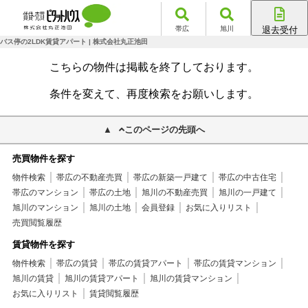
帯広
旭川
退去受付
帯広店
バス停の2LDK賃貸アパート | 株式会社丸正池田
旭川店
こちらの物件は掲載を終了しております。
条件を変えて、再度検索をお願いします。
このページの先頭へ
売買物件を探す
物件検索
帯広の不動産売買
帯広の新築一戸建て
帯広の中古住宅
帯広のマンション
帯広の土地
旭川の不動産売買
旭川の一戸建て
旭川のマンション
旭川の土地
会員登録
お気に入りリスト
売買閲覧履歴
賃貸物件を探す
物件検索
帯広の賃貸
帯広の賃貸アパート
帯広の賃貸マンション
旭川の賃貸
旭川の賃貸アパート
旭川の賃貸マンション
お気に入りリスト
賃貸閲覧履歴