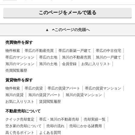
このページをメールで送る
このページの先頭へ
売買物件を探す
物件検索
帯広の不動産売買
帯広の新築一戸建て
帯広の中古住宅
帯広のマンション
帯広の土地
旭川の不動産売買
旭川の一戸建て
旭川のマンション
旭川の土地
会員登録
お気に入りリスト
売買閲覧履歴
賃貸物件を探す
物件検索
帯広の賃貸
帯広の賃貸アパート
帯広の賃貸マンション
旭川の賃貸
旭川の賃貸アパート
旭川の賃貸マンション
お気に入りリスト
賃貸閲覧履歴
不動産売却について
クイック売却査定
帯広・旭川の不動産売却
売却実績一覧
空き家の売却について
売却の流れ
売却にかかる諸費用
高く売るポイント
よくある質問