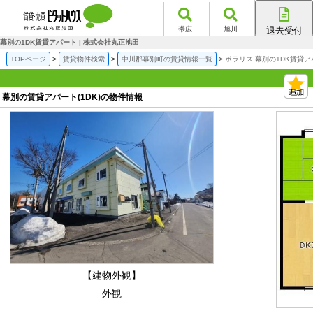
帯広
旭川
退去受付
帯広店
幕別の1DK賃貸アパート | 株式会社丸正池田
旭川店
TOPページ
賃貸物件検索
中川郡幕別町の賃貸情報一覧
ポラリス 幕別の1DK賃貸ア
幕別の賃貸アパート(1DK)の物件情報
【建物外観】
外観