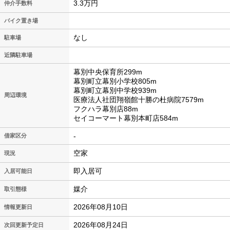
3.3万円
仲介手数料
バイク置き場
なし
駐車場
近隣駐車場
幕別中央保育所299m
幕別町立幕別小学校805m
幕別町立幕別中学校939m
周辺環境
医療法人社団翔嶺館十勝の杜病院7579m
フクハラ幕別店88m
セイコーマート幕別本町店584m
-
借家区分
空家
現況
即入居可
入居可能日
媒介
取引態様
2026年08月10日
情報更新日
2026年08月24日
次回更新予定日