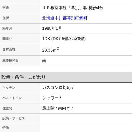
ＪＲ根室本線「幕別」駅 徒歩4分
交通
北海道中川郡幕別町錦町
住所
1988年1月
築年月
1DK (DK7.5畳/和室6畳)
間取り
2
28.35ｍ
専有面積
南
主要採光面
設備・条件・こだわり
ガスコンロ対応 /
キッチン
シャワー /
バス・トイレ
最上階 / 南向き /
住空間
設備・サービス
特徴