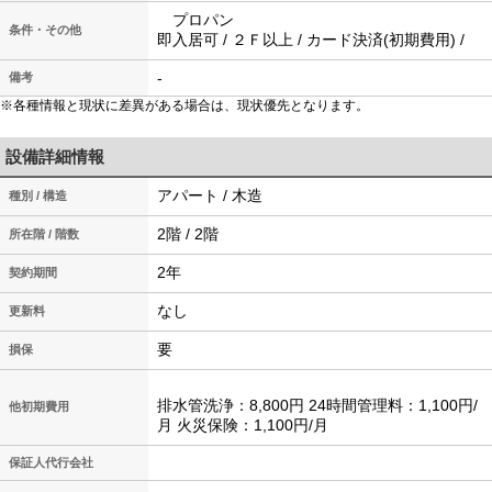
プロパン
条件・その他
即入居可 / ２Ｆ以上 / カード決済(初期費用) /
-
備考
※各種情報と現状に差異がある場合は、現状優先となります。
設備詳細情報
アパート / 木造
種別 / 構造
2階 / 2階
所在階 / 階数
2年
契約期間
なし
更新料
要
損保
排水管洗浄：8,800円 24時間管理料：1,100円/
他初期費用
月 火災保険：1,100円/月
保証人代行会社