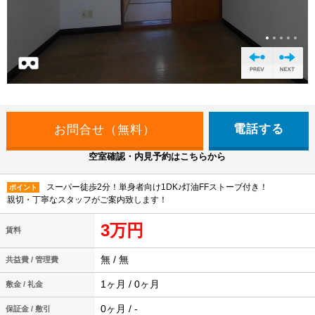
電話する
空室確認・内見予約はこちらから
スーパー徒歩2分！単身者向け1DK♪灯油FFストーブ付き！
ポイント
親切・丁寧なスタッフがご案内致します！
3万円
賃料
無 / 無
共益費 / 管理費
1ヶ月 / 0ヶ月
敷金 / 礼金
0ヶ月 / -
保証金 / 敷引