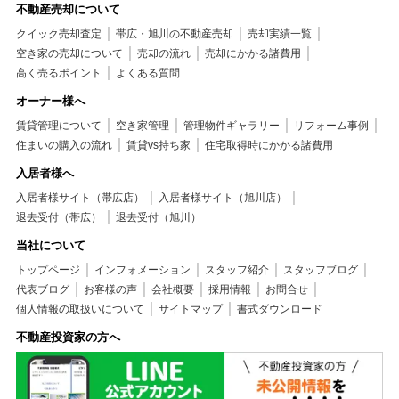
不動産売却について
クイック売却査定
帯広・旭川の不動産売却
売却実績一覧
空き家の売却について
売却の流れ
売却にかかる諸費用
高く売るポイント
よくある質問
オーナー様へ
賃貸管理について
空き家管理
管理物件ギャラリー
リフォーム事例
住まいの購入の流れ
賃貸vs持ち家
住宅取得時にかかる諸費用
入居者様へ
入居者様サイト（帯広店）
入居者様サイト（旭川店）
退去受付（帯広）
退去受付（旭川）
当社について
トップページ
インフォメーション
スタッフ紹介
スタッフブログ
代表ブログ
お客様の声
会社概要
採用情報
お問合せ
個人情報の取扱いについて
サイトマップ
書式ダウンロード
不動産投資家の方へ