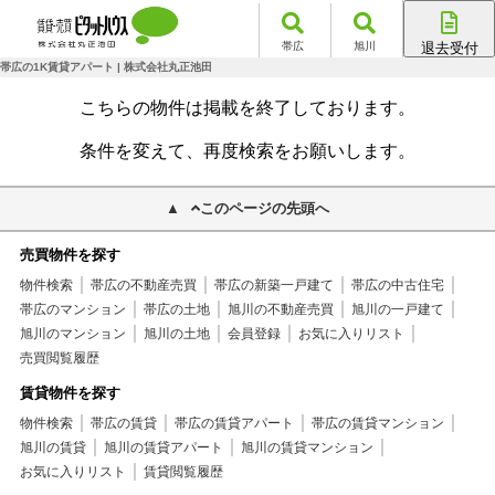
帯広
旭川
退去受付
帯広店
帯広の1K賃貸アパート | 株式会社丸正池田
旭川店
こちらの物件は掲載を終了しております。
条件を変えて、再度検索をお願いします。
このページの先頭へ
売買物件を探す
物件検索
帯広の不動産売買
帯広の新築一戸建て
帯広の中古住宅
帯広のマンション
帯広の土地
旭川の不動産売買
旭川の一戸建て
旭川のマンション
旭川の土地
会員登録
お気に入りリスト
売買閲覧履歴
賃貸物件を探す
物件検索
帯広の賃貸
帯広の賃貸アパート
帯広の賃貸マンション
旭川の賃貸
旭川の賃貸アパート
旭川の賃貸マンション
お気に入りリスト
賃貸閲覧履歴