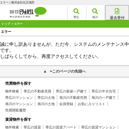
エラー | 株式会社丸正池田
帯広
旭川
退去受付
帯広店
トップ
> エラー
旭川店
エラー
誠に申し訳ありませんが、ただ今、システムのメンテナンス中
です。
しばらくしてから、再度アクセスしてください。
このページの先頭へ
売買物件を探す
物件検索
帯広の不動産売買
帯広の新築一戸建て
帯広の中古住宅
帯広のマンション
帯広の土地
旭川の不動産売買
旭川の一戸建て
旭川のマンション
旭川の土地
会員登録
お気に入りリスト
売買閲覧履歴
賃貸物件を探す
物件検索
帯広の賃貸
帯広の賃貸アパート
帯広の賃貸マンション