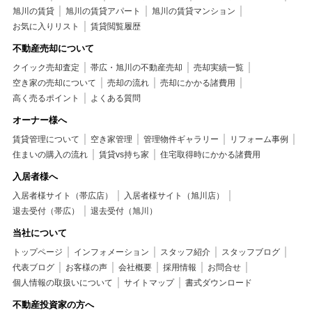
旭川の賃貸
旭川の賃貸アパート
旭川の賃貸マンション
お気に入りリスト
賃貸閲覧履歴
不動産売却について
クイック売却査定
帯広・旭川の不動産売却
売却実績一覧
空き家の売却について
売却の流れ
売却にかかる諸費用
高く売るポイント
よくある質問
オーナー様へ
賃貸管理について
空き家管理
管理物件ギャラリー
リフォーム事例
住まいの購入の流れ
賃貸vs持ち家
住宅取得時にかかる諸費用
入居者様へ
入居者様サイト（帯広店）
入居者様サイト（旭川店）
退去受付（帯広）
退去受付（旭川）
当社について
トップページ
インフォメーション
スタッフ紹介
スタッフブログ
代表ブログ
お客様の声
会社概要
採用情報
お問合せ
個人情報の取扱いについて
サイトマップ
書式ダウンロード
不動産投資家の方へ