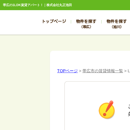
帯広の1LDK賃貸アパート！｜株式会社丸正池田
トップページ
物件を探す
物件を探す
（帯広）
（旭川）
総合お問合せ
お知らせ
賃貸管理について
選ばれる理由
管理のお問合せ
スタッフ紹介
TOPページ
>
帯広市の賃貸情報一覧
>