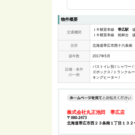
物件概要
ＪＲ根室本線
帯広駅
徒
交通機関
ＪＲ根室本線 柏林台 徒
住所
北海道帯広市西十六条南
築年数
2017年5月
バストイレ別 / シャワー /
設備・条件
ズボックス / トランクルーム
の一例
キングヒーター /
株式会社丸正池田 帯広店
〒080-2473
北海道帯広市西２３条南１丁目１３２