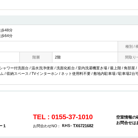
歩48分
歩64分
種別 / 
階層
2階
間取り
 シャワー付洗面台 / 温水洗浄便座 / 洗面化粧台 / 室内洗濯機置き場 / 最上階 / 角部屋 /
 / 収納スペース / TVインターホン / ネット使用料不要 / 敷地内駐車場 / 駐車場2台可
TEL : 0155-37-1010
空室情報の
お問合せは
ー１
TX6721682
お問合わせNO：