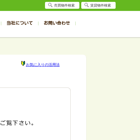
売買物件検索
賃貸物件検索
当社について
お問い合わせ
賃貸
賃貸
サイト
事例
居者様専用（旭川店）
会社概要
クイック売却査定
お問合せ
採用情報
退去受付
件一覧
件一覧
帯広の1R～1K
旭川の1R～1K
パート
パート
帯広の1DK～1LDK
旭川の1DK～1LDK
お気に入りの活用法
ンション
ンション
帯広の2K～2LDK
旭川の2K～2LDK
戸建て
戸建て
帯広の3K～3LDK
旭川の3K～3LDK
務所
務所
帯広の4K以上
旭川の4K以上