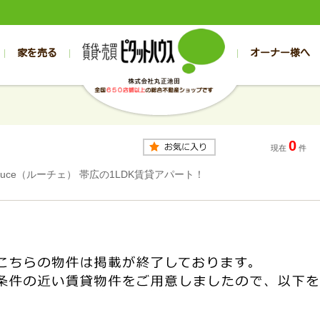
家を売る
オーナー様へ
売買
売買
売却実績一覧
空き家管理
スタッフブログ
売却のお問合せ
管理物件ギャラリー
売却のご相談
入居者様専用（帯広店）
お客様の声
不動産売却査定
リフォーム
入
帯広の売買物件一覧
旭川の売買物件一覧
帯広の1000万円以下
旭川の1000万円以下
帯広の賃貸物
旭川の賃貸物
0
帯広の新築一戸建て
旭川の新築一戸建て
帯広の1000万～2000万円
旭川の1000万～2000万円
帯広の賃貸ア
旭川の賃貸ア
現在
件
帯広の中古一戸建て
旭川の中古一戸建て
帯広の2000万～3000万円
旭川の2000万～3000万円
帯広の賃貸マ
旭川の賃貸マ
Luce（ルーチェ） 帯広の1LDK賃貸アパート！
帯広の土地
旭川の土地
帯広の3000万～4000万円
旭川の3000万～4000万円
帯広の賃貸一
旭川の賃貸一
帯広の中古マンション
旭川の中古マンション
帯広の4000万以上
旭川の4000万以上
帯広の賃貸事
旭川の賃貸事