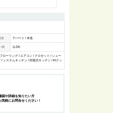
構造
アパート / 木造
一例
1LDK
 フローリング / エアコン / クロゼット / シュー
 / システムキッチン / 対面式キッチン / IHクッ
確認や詳細を知りたい方
お気軽にお問合せください！