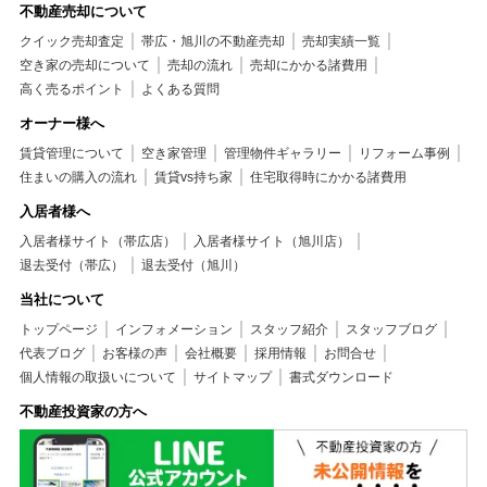
不動産売却について
クイック売却査定
帯広・旭川の不動産売却
売却実績一覧
空き家の売却について
売却の流れ
売却にかかる諸費用
高く売るポイント
よくある質問
オーナー様へ
賃貸管理について
空き家管理
管理物件ギャラリー
リフォーム事例
住まいの購入の流れ
賃貸vs持ち家
住宅取得時にかかる諸費用
入居者様へ
入居者様サイト（帯広店）
入居者様サイト（旭川店）
退去受付（帯広）
退去受付（旭川）
当社について
トップページ
インフォメーション
スタッフ紹介
スタッフブログ
代表ブログ
お客様の声
会社概要
採用情報
お問合せ
個人情報の取扱いについて
サイトマップ
書式ダウンロード
不動産投資家の方へ