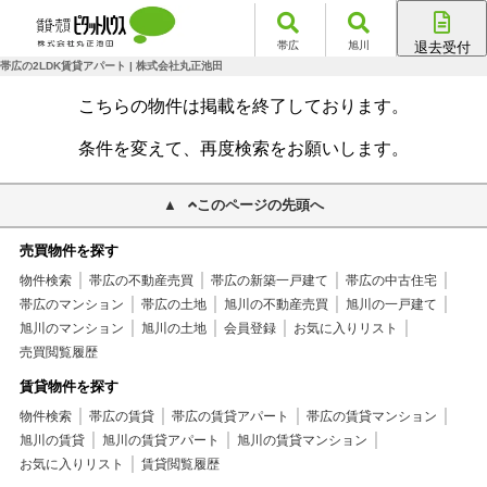
帯広
旭川
退去受付
帯広店
帯広の2LDK賃貸アパート | 株式会社丸正池田
旭川店
こちらの物件は掲載を終了しております。
条件を変えて、再度検索をお願いします。
このページの先頭へ
売買物件を探す
物件検索
帯広の不動産売買
帯広の新築一戸建て
帯広の中古住宅
帯広のマンション
帯広の土地
旭川の不動産売買
旭川の一戸建て
旭川のマンション
旭川の土地
会員登録
お気に入りリスト
売買閲覧履歴
賃貸物件を探す
物件検索
帯広の賃貸
帯広の賃貸アパート
帯広の賃貸マンション
旭川の賃貸
旭川の賃貸アパート
旭川の賃貸マンション
お気に入りリスト
賃貸閲覧履歴