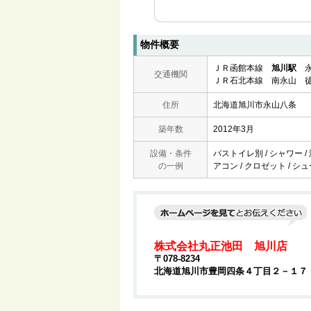
物件概要
ＪＲ函館本線
旭川駅
永
交通機関
ＪＲ石北本線 南永山 徒
住所
北海道旭川市永山八条
築年数
2012年3月
設備・条件
バストイレ別 / シャワー /
の一例
アコン / クロゼット / シュ
株式会社丸正池田 旭川店
〒078-8234
北海道旭川市豊岡四条４丁目２－１７