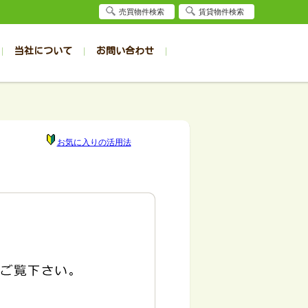
売買物件検索
賃貸物件検索
当社について
お問い合わせ
賃貸
賃貸
サイト
事例
居者様専用（旭川店）
会社概要
クイック売却査定
お問合せ
採用情報
退去受付
件一覧
件一覧
帯広の1R～1K
旭川の1R～1K
パート
パート
帯広の1DK～1LDK
旭川の1DK～1LDK
お気に入りの活用法
ンション
ンション
帯広の2K～2LDK
旭川の2K～2LDK
戸建て
戸建て
帯広の3K～3LDK
旭川の3K～3LDK
務所
務所
帯広の4K以上
旭川の4K以上