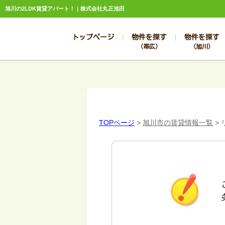
旭川の2LDK賃貸アパート！｜株式会社丸正池田
トップページ
物件を探す
物件を探す
（帯広）
（旭川）
総合お問合せ
お知らせ
賃貸管理について
選ばれる理由
管理のお問合せ
スタッフ紹介
TOPページ
>
旭川市の賃貸情報一覧
>