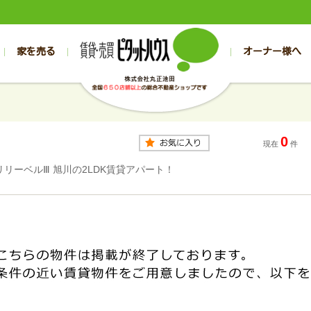
家を売る
オーナー様へ
売買
売買
売却実績一覧
空き家管理
スタッフブログ
売却のお問合せ
管理物件ギャラリー
売却のご相談
入居者様専用（帯広店）
お客様の声
不動産売却査定
リフォーム
入
帯広の売買物件一覧
旭川の売買物件一覧
帯広の1000万円以下
旭川の1000万円以下
帯広の賃貸物
旭川の賃貸物
0
帯広の新築一戸建て
旭川の新築一戸建て
帯広の1000万～2000万円
旭川の1000万～2000万円
帯広の賃貸ア
旭川の賃貸ア
現在
件
帯広の中古一戸建て
旭川の中古一戸建て
帯広の2000万～3000万円
旭川の2000万～3000万円
帯広の賃貸マ
旭川の賃貸マ
リリーベルⅢ 旭川の2LDK賃貸アパート！
帯広の土地
旭川の土地
帯広の3000万～4000万円
旭川の3000万～4000万円
帯広の賃貸一
旭川の賃貸一
帯広の中古マンション
旭川の中古マンション
帯広の4000万以上
旭川の4000万以上
帯広の賃貸事
旭川の賃貸事