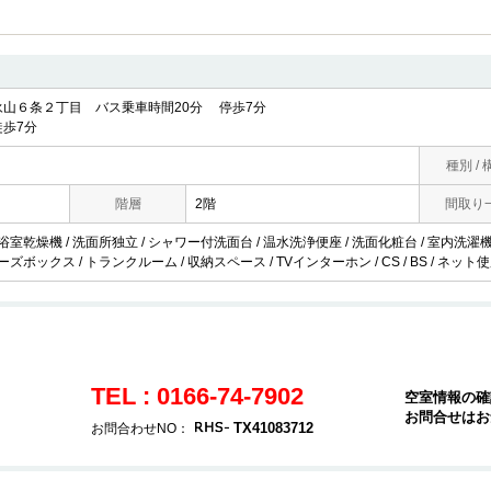
山６条２丁目 バス乗車時間20分 停歩7分
歩7分
種別 / 
階層
2階
間取り
 浴室乾燥機 / 洗面所独立 / シャワー付洗面台 / 温水洗浄便座 / 洗面化粧台 / 室内洗濯機置
ーズボックス / トランクルーム / 収納スペース / TVインターホン / CS / BS / ネッ
TEL : 0166-74-7902
空室情報の確
お問合せはお
TX41083712
お問合わせNO：