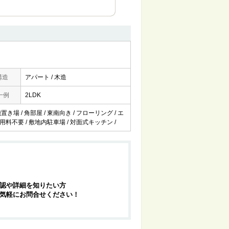
構造
アパート / 木造
一例
2LDK
き場 / 角部屋 / 東南向き / フローリング / エ
ト使用料不要 / 敷地内駐車場 / 対面式キッチン /
認や詳細を知りたい方
気軽にお問合せください！