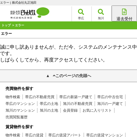
エラー | 株式会社丸正池田
帯広
旭川
退去受付
帯広店
トップ
> エラー
旭川店
エラー
誠に申し訳ありませんが、ただ今、システムのメンテナンス中
です。
しばらくしてから、再度アクセスしてください。
このページの先頭へ
売買物件を探す
物件検索
帯広の不動産売買
帯広の新築一戸建て
帯広の中古住宅
帯広のマンション
帯広の土地
旭川の不動産売買
旭川の一戸建て
旭川のマンション
旭川の土地
会員登録
お気に入りリスト
売買閲覧履歴
賃貸物件を探す
物件検索
帯広の賃貸
帯広の賃貸アパート
帯広の賃貸マンション