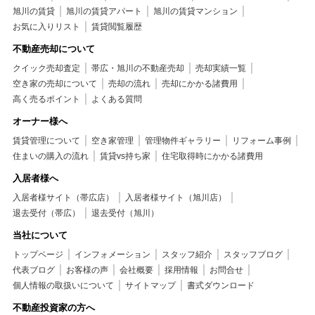
旭川の賃貸
旭川の賃貸アパート
旭川の賃貸マンション
お気に入りリスト
賃貸閲覧履歴
不動産売却について
クイック売却査定
帯広・旭川の不動産売却
売却実績一覧
空き家の売却について
売却の流れ
売却にかかる諸費用
高く売るポイント
よくある質問
オーナー様へ
賃貸管理について
空き家管理
管理物件ギャラリー
リフォーム事例
住まいの購入の流れ
賃貸vs持ち家
住宅取得時にかかる諸費用
入居者様へ
入居者様サイト（帯広店）
入居者様サイト（旭川店）
退去受付（帯広）
退去受付（旭川）
当社について
トップページ
インフォメーション
スタッフ紹介
スタッフブログ
代表ブログ
お客様の声
会社概要
採用情報
お問合せ
個人情報の取扱いについて
サイトマップ
書式ダウンロード
不動産投資家の方へ