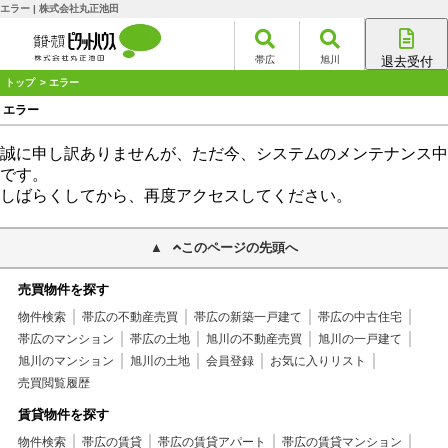
エラー | 株式会社丸正池田
帯広
旭川
退去受付
帯広店
トップ
> エラー
旭川店
エラー
誠に申し訳ありませんが、ただ今、システムのメンテナンス中
です。
しばらくしてから、再度アクセスしてください。
このページの先頭へ
売買物件を探す
物件検索
帯広の不動産売買
帯広の新築一戸建て
帯広の中古住宅
帯広のマンション
帯広の土地
旭川の不動産売買
旭川の一戸建て
旭川のマンション
旭川の土地
会員登録
お気に入りリスト
売買閲覧履歴
賃貸物件を探す
物件検索
帯広の賃貸
帯広の賃貸アパート
帯広の賃貸マンション