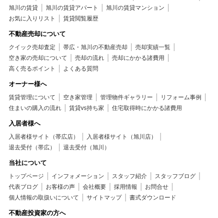
旭川の賃貸
旭川の賃貸アパート
旭川の賃貸マンション
お気に入りリスト
賃貸閲覧履歴
不動産売却について
クイック売却査定
帯広・旭川の不動産売却
売却実績一覧
空き家の売却について
売却の流れ
売却にかかる諸費用
高く売るポイント
よくある質問
オーナー様へ
賃貸管理について
空き家管理
管理物件ギャラリー
リフォーム事例
住まいの購入の流れ
賃貸vs持ち家
住宅取得時にかかる諸費用
入居者様へ
入居者様サイト（帯広店）
入居者様サイト（旭川店）
退去受付（帯広）
退去受付（旭川）
当社について
トップページ
インフォメーション
スタッフ紹介
スタッフブログ
代表ブログ
お客様の声
会社概要
採用情報
お問合せ
個人情報の取扱いについて
サイトマップ
書式ダウンロード
不動産投資家の方へ