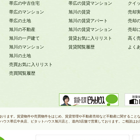
帯広の中古住宅
帯広の賃貸マンション
クイ
帯広のマンション
旭川の賃貸
売却
帯広の土地
旭川の賃貸アパート
売却
旭川の不動産
旭川の賃貸マンション
売却
旭川の一戸建て
賃貸お気に入りリスト
高く
旭川のマンション
賃貸閲覧履歴
よく
旭川の土地
売買お気に入りリスト
売買閲覧履歴
おります。賃貸物件や売買物件をはじめ、賃貸管理や不動産売却など不動産に関すること
ハウス帯広中央店、ピタットハウス旭川店と、道内3店舗で営業しております。ご相談はお