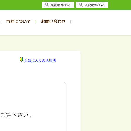
売買物件検索
賃貸物件検索
当社について
お問い合わせ
賃貸
賃貸
サイト
事例
居者様専用（旭川店）
会社概要
クイック売却査定
お問合せ
採用情報
退去受付
件一覧
件一覧
帯広の1R～1K
旭川の1R～1K
パート
パート
帯広の1DK～1LDK
旭川の1DK～1LDK
お気に入りの活用法
ンション
ンション
帯広の2K～2LDK
旭川の2K～2LDK
戸建て
戸建て
帯広の3K～3LDK
旭川の3K～3LDK
務所
務所
帯広の4K以上
旭川の4K以上