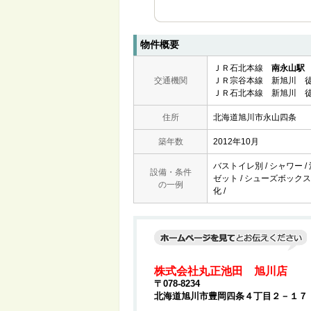
物件概要
ＪＲ石北本線
南永山駅
交通機関
ＪＲ宗谷本線 新旭川 徒
ＪＲ石北本線 新旭川 徒
住所
北海道旭川市永山四条
築年数
2012年10月
バストイレ別 / シャワー /
設備・条件
ゼット / シューズボックス 
の一例
化 /
株式会社丸正池田 旭川店
〒078-8234
北海道旭川市豊岡四条４丁目２－１７