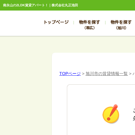
南永山の2LDK賃貸アパート！｜株式会社丸正池田
トップページ
物件を探す
物件を探す
（帯広）
（旭川）
総合お問合せ
お知らせ
賃貸管理について
選ばれる理由
管理のお問合せ
スタッフ紹介
TOPページ
>
旭川市の賃貸情報一覧
>