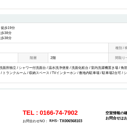
徒歩19分
歩38分
歩38分
種別 / 
階層
2階
間取り
 洗面所独立 / シャワー付洗面台 / 温水洗浄便座 / 洗面化粧台 / 室内洗濯機置き場 / 角部屋
/ トランクルーム / 収納スペース / TVインターホン / 敷地内駐車場 / 駐車場2台可 /
TEL : 0166-74-7902
空室情報の
お問合せは
TX006568103
お問合わせNO：