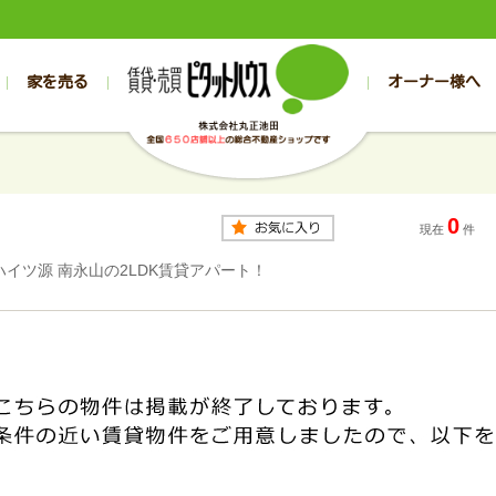
家を売る
オーナー様へ
売買
売買
売却実績一覧
空き家管理
スタッフブログ
売却のお問合せ
管理物件ギャラリー
売却のご相談
入居者様専用（帯広店）
お客様の声
不動産売却査定
リフォーム
入
帯広の売買物件一覧
旭川の売買物件一覧
帯広の1000万円以下
旭川の1000万円以下
帯広の賃貸物
旭川の賃貸物
0
帯広の新築一戸建て
旭川の新築一戸建て
帯広の1000万～2000万円
旭川の1000万～2000万円
帯広の賃貸ア
旭川の賃貸ア
現在
件
帯広の中古一戸建て
旭川の中古一戸建て
帯広の2000万～3000万円
旭川の2000万～3000万円
帯広の賃貸マ
旭川の賃貸マ
ハイツ源 南永山の2LDK賃貸アパート！
帯広の土地
旭川の土地
帯広の3000万～4000万円
旭川の3000万～4000万円
帯広の賃貸一
旭川の賃貸一
帯広の中古マンション
旭川の中古マンション
帯広の4000万以上
旭川の4000万以上
帯広の賃貸事
旭川の賃貸事