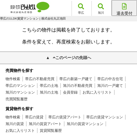
帯広
旭川
退去受付
帯広店
帯広の1LDK賃貸マンション | 株式会社丸正池田
旭川店
こちらの物件は掲載を終了しております。
条件を変えて、再度検索をお願いします。
このページの先頭へ
売買物件を探す
物件検索
帯広の不動産売買
帯広の新築一戸建て
帯広の中古住宅
帯広のマンション
帯広の土地
旭川の不動産売買
旭川の一戸建て
旭川のマンション
旭川の土地
会員登録
お気に入りリスト
売買閲覧履歴
賃貸物件を探す
物件検索
帯広の賃貸
帯広の賃貸アパート
帯広の賃貸マンション
旭川の賃貸
旭川の賃貸アパート
旭川の賃貸マンション
お気に入りリスト
賃貸閲覧履歴