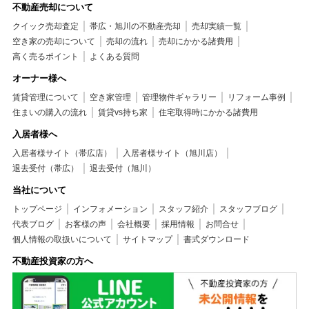
不動産売却について
クイック売却査定
帯広・旭川の不動産売却
売却実績一覧
空き家の売却について
売却の流れ
売却にかかる諸費用
高く売るポイント
よくある質問
オーナー様へ
賃貸管理について
空き家管理
管理物件ギャラリー
リフォーム事例
住まいの購入の流れ
賃貸vs持ち家
住宅取得時にかかる諸費用
入居者様へ
入居者様サイト（帯広店）
入居者様サイト（旭川店）
退去受付（帯広）
退去受付（旭川）
当社について
トップページ
インフォメーション
スタッフ紹介
スタッフブログ
代表ブログ
お客様の声
会社概要
採用情報
お問合せ
個人情報の取扱いについて
サイトマップ
書式ダウンロード
不動産投資家の方へ