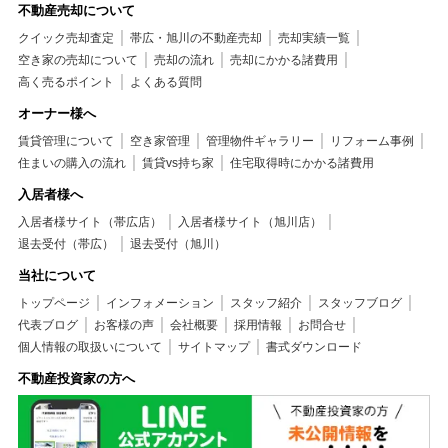
不動産売却について
クイック売却査定
帯広・旭川の不動産売却
売却実績一覧
空き家の売却について
売却の流れ
売却にかかる諸費用
高く売るポイント
よくある質問
オーナー様へ
賃貸管理について
空き家管理
管理物件ギャラリー
リフォーム事例
住まいの購入の流れ
賃貸vs持ち家
住宅取得時にかかる諸費用
入居者様へ
入居者様サイト（帯広店）
入居者様サイト（旭川店）
退去受付（帯広）
退去受付（旭川）
当社について
トップページ
インフォメーション
スタッフ紹介
スタッフブログ
代表ブログ
お客様の声
会社概要
採用情報
お問合せ
個人情報の取扱いについて
サイトマップ
書式ダウンロード
不動産投資家の方へ