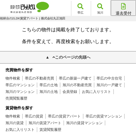
帯広
旭川
退去受付
帯広店
柏林台の2LDK賃貸アパート | 株式会社丸正池田
旭川店
こちらの物件は掲載を終了しております。
条件を変えて、再度検索をお願いします。
このページの先頭へ
売買物件を探す
物件検索
帯広の不動産売買
帯広の新築一戸建て
帯広の中古住宅
帯広のマンション
帯広の土地
旭川の不動産売買
旭川の一戸建て
旭川のマンション
旭川の土地
会員登録
お気に入りリスト
売買閲覧履歴
賃貸物件を探す
物件検索
帯広の賃貸
帯広の賃貸アパート
帯広の賃貸マンション
旭川の賃貸
旭川の賃貸アパート
旭川の賃貸マンション
お気に入りリスト
賃貸閲覧履歴