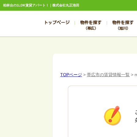
柏林台の1LDK賃貸アパート！｜株式会社丸正池田
トップページ
物件を探す
物件を探す
（帯広）
（旭川）
総合お問合せ
お知らせ
賃貸管理について
選ばれる理由
管理のお問合せ
スタッフ紹介
TOPページ
>
帯広市の賃貸情報一覧
>