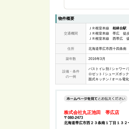
物件概要
ＪＲ根室本線
柏林台駅
交通機関
ＪＲ根室本線 帯広 徒歩
ＪＲ根室本線 西帯広 徒
住所
北海道帯広市西十四条南
築年数
2016年3月
バストイレ別 / シャワー /
設備・条件
ロゼット / シューズボックス
の一例
面式キッチン / オール電化 
株式会社丸正池田 帯広店
〒080-2473
北海道帯広市西２３条南１丁目１３２