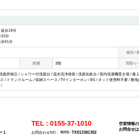
徒歩18分
33分
歩61分
種別 / 
階層
3階
間取り
 洗面所独立 / シャワー付洗面台 / 温水洗浄便座 / 洗面化粧台 / 室内洗濯機置き場 / 最上階
 / トランクルーム / 収納スペース / TVインターホン / BS / ネット使用料不要 / 敷地
/
TEL : 0155-37-1010
空室情報の
お問合せは
ー１
TX013381302
お問合わせNO：