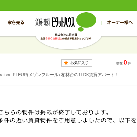
家を売る
オーナー様へ
売買
売買
売却実績一覧
空き家管理
スタッフブログ
売却のお問合せ
管理物件ギャラリー
売却のご相談
入居者様専用（帯広店）
お客様の声
不動産売却査定
リフォーム
入
帯広の売買物件一覧
旭川の売買物件一覧
帯広の1000万円以下
旭川の1000万円以下
帯広の賃貸物
旭川の賃貸物
0
帯広の新築一戸建て
旭川の新築一戸建て
帯広の1000万～2000万円
旭川の1000万～2000万円
帯広の賃貸ア
旭川の賃貸ア
現在
件
帯広の中古一戸建て
旭川の中古一戸建て
帯広の2000万～3000万円
旭川の2000万～3000万円
帯広の賃貸マ
旭川の賃貸マ
maison FLEUR(メゾンフルール) 柏林台の1LDK賃貸アパート！
帯広の土地
旭川の土地
帯広の3000万～4000万円
旭川の3000万～4000万円
帯広の賃貸一
旭川の賃貸一
帯広の中古マンション
旭川の中古マンション
帯広の4000万以上
旭川の4000万以上
帯広の賃貸事
旭川の賃貸事