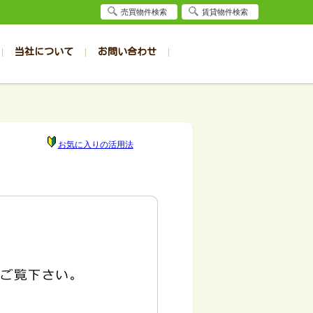
売買物件検索
賃貸物件検索
当社について
お問い合わせ
賃貸
賃貸
サイト
事例
居者様専用（旭川店）
会社概要
クイック売却査定
お問合せ
採用情報
退去受付
件一覧
件一覧
帯広の1R～1K
旭川の1R～1K
パート
パート
帯広の1DK～1LDK
旭川の1DK～1LDK
お気に入りの活用法
ンション
ンション
帯広の2K～2LDK
旭川の2K～2LDK
戸建て
戸建て
帯広の3K～3LDK
旭川の3K～3LDK
務所
務所
帯広の4K以上
旭川の4K以上