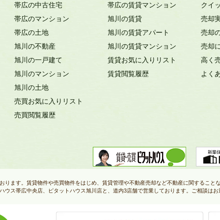
帯広の中古住宅
帯広の賃貸マンション
クイ
帯広のマンション
旭川の賃貸
売却
帯広の土地
旭川の賃貸アパート
売却
旭川の不動産
旭川の賃貸マンション
売却
旭川の一戸建て
賃貸お気に入りリスト
高く
旭川のマンション
賃貸閲覧履歴
よく
旭川の土地
売買お気に入りリスト
売買閲覧履歴
おります。賃貸物件や売買物件をはじめ、賃貸管理や不動産売却など不動産に関すること
ハウス帯広中央店、ピタットハウス旭川店と、道内3店舗で営業しております。ご相談はお