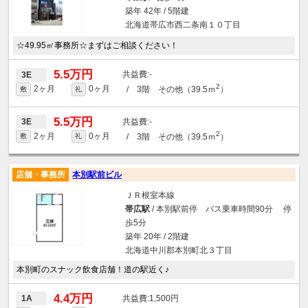
築年 42年 / 5階建
北海道帯広市西二条南１０丁目
☆49.95㎡事務所☆まずはご相談ください！
5.5万円
-
3E
2
2ヶ月
0ヶ月
/ 3階 その他（39.5ｍ
）
敷
礼
5.5万円
-
3E
2
2ヶ月
0ヶ月
/ 3階 その他（39.5ｍ
）
敷
礼
店舗・事務所
本別駅前ビル
ＪＲ根室本線
帯広駅
/ 本別駅前停 バス乗車時間90分 停
歩5分
築年 20年 / 2階建
北海道中川郡本別町北３丁目
本別町のスナック飲食店舗！道の駅近く♪
4.4万円
1,500円
1A