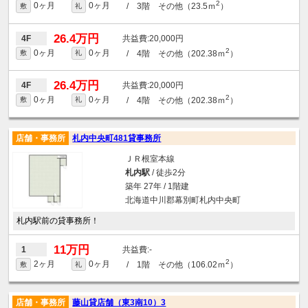
2
0ヶ月
0ヶ月
/ 3階 その他（23.5ｍ
）
敷
礼
26.4万円
20,000円
4F
2
0ヶ月
0ヶ月
/ 4階 その他（202.38ｍ
）
敷
礼
26.4万円
20,000円
4F
2
0ヶ月
0ヶ月
/ 4階 その他（202.38ｍ
）
敷
礼
店舗・事務所
札内中央町481貸事務所
ＪＲ根室本線
札内駅
/ 徒歩2分
築年 27年 / 1階建
北海道中川郡幕別町札内中央町
札内駅前の貸事務所！
11万円
-
1
2
2ヶ月
0ヶ月
/ 1階 その他（106.02ｍ
）
敷
礼
店舗・事務所
藤山貸店舗（東3南10）3