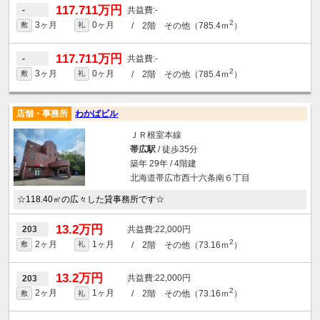
117.711万円
-
-
2
3ヶ月
0ヶ月
/ 2階 その他（785.4ｍ
）
敷
礼
117.711万円
-
-
2
3ヶ月
0ヶ月
/ 2階 その他（785.4ｍ
）
敷
礼
店舗・事務所
わかばビル
ＪＲ根室本線
帯広駅
/ 徒歩35分
築年 29年 / 4階建
北海道帯広市西十六条南６丁目
☆118.40㎡の広々した貸事務所です☆
13.2万円
22,000円
203
2
2ヶ月
1ヶ月
/ 2階 その他（73.16ｍ
）
敷
礼
13.2万円
22,000円
203
2
2ヶ月
1ヶ月
/ 2階 その他（73.16ｍ
）
敷
礼