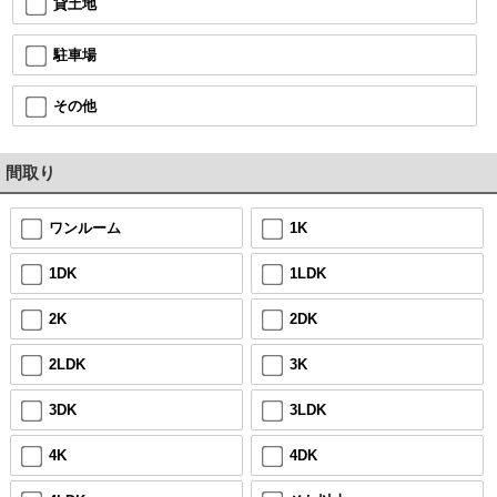
貸土地
駐車場
その他
間取り
ワンルーム
1K
1DK
1LDK
2K
2DK
2LDK
3K
3DK
3LDK
4K
4DK