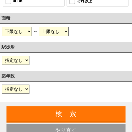
4LDK
それ以上
面積
～
駅徒歩
築年数