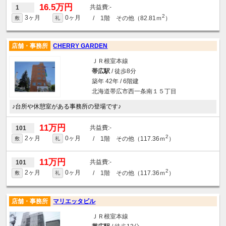
16.5万円
-
1
2
3ヶ月
0ヶ月
/ 1階 その他（82.81ｍ
）
敷
礼
店舗・事務所
CHERRY GARDEN
ＪＲ根室本線
帯広駅
/ 徒歩8分
築年 42年 / 6階建
北海道帯広市西一条南１５丁目
♪台所や休憩室がある事務所の登場です♪
11万円
-
101
2
2ヶ月
0ヶ月
/ 1階 その他（117.36ｍ
）
敷
礼
11万円
-
101
2
2ヶ月
0ヶ月
/ 1階 その他（117.36ｍ
）
敷
礼
店舗・事務所
マリエッタビル
ＪＲ根室本線