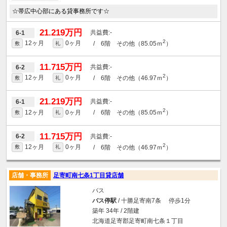
☆帯広中心部にある貸事務所です☆
21.219万円
-
6-1
2
12ヶ月
0ヶ月
/ 6階 その他（85.05ｍ
）
敷
礼
11.715万円
-
6-2
2
12ヶ月
0ヶ月
/ 6階 その他（46.97ｍ
）
敷
礼
21.219万円
-
6-1
2
12ヶ月
0ヶ月
/ 6階 その他（85.05ｍ
）
敷
礼
11.715万円
-
6-2
2
12ヶ月
0ヶ月
/ 6階 その他（46.97ｍ
）
敷
礼
店舗・事務所
足寄町南七条1丁目貸店舗
バス
バス停駅
/ 十勝足寄南7条 停歩1分
築年 34年 / 2階建
北海道足寄郡足寄町南七条１丁目