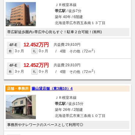
ＪＲ根室本線
帯広駅
/ 徒歩7分
築年 40年 / 6階建
北海道帯広市西五条南１３丁目
帯広駅徒歩圏内♪帯広中心街もすぐ！駐車２台可能！(有料)
12.452万円
29,810円
4F-E
2
3ヶ月
0ヶ月
/ 4階 その他（72ｍ
）
敷
礼
12.452万円
29,810円
4F-E
2
3ヶ月
0ヶ月
/ 4階 その他（72ｍ
）
敷
礼
店舗・事務所
藤山貸店舗（東3南10）4
ＪＲ根室本線
帯広駅
/ 徒歩15分
築年 26年 / 2階建
北海道帯広市東三条南１０丁目
事務所やテレワークのスペースとして利用可◎