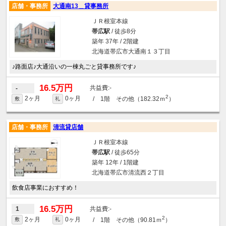
店舗・事務所
大通南13＿貸事務所
ＪＲ根室本線
帯広駅
/ 徒歩8分
築年 37年 / 2階建
北海道帯広市大通南１３丁目
♪路面店♪大通沿いの一棟丸ごと貸事務所です♪
16.5万円
-
-
2
2ヶ月
0ヶ月
/ 1階 その他（182.32ｍ
）
敷
礼
店舗・事務所
清流貸店舗
ＪＲ根室本線
帯広駅
/ 徒歩65分
築年 12年 / 1階建
北海道帯広市清流西２丁目
飲食店事業におすすめ！
16.5万円
-
1
2
2ヶ月
0ヶ月
/ 1階 その他（90.81ｍ
）
敷
礼