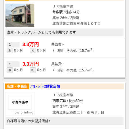
ＪＲ根室本線
帯広駅
/ 徒歩14分
築年 26年 / 2階建
北海道帯広市東三条南１０丁目
倉庫・トランクルームとしても利用できます
3.3万円
-
1
2
0ヶ月
0ヶ月
/ 2階 その他（15.7ｍ
）
敷
礼
3.3万円
-
1
2
0ヶ月
0ヶ月
/ 2階 その他（15.7ｍ
）
敷
礼
店舗・事務所
パレット2階貸店舗
ＪＲ根室本線
西帯広駅
/ 徒歩30分
築年 37年 / 2階建
北海道帯広市西二十一条南３丁目
白樺通り沿いの大型貸店舗♪