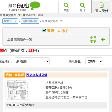
帯広
旭川
退去受付
帯広店
店舗 賃貸物件一覧 | 株式会社丸正池田
旭川店
TOPページ
賃貸物件検索
店舗 賃貸物件一覧
選択中の条件
条件
店舗 賃貸物件一覧
変更
55
件 (総物件数：
123
件)
並び順 ：
表示件数 ：
店舗・事務所
西２０条貸店舗
ＪＲ根室本線
西帯広駅
/ 徒歩51分
築年 56年 / 1階建
北海道帯広市西二十条南５丁目
☆82.81㎡の貸店舗☆