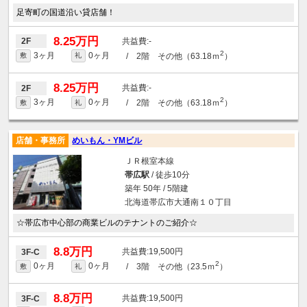
足寄町の国道沿い貸店舗！
8.25万円
-
2F
2
3ヶ月
0ヶ月
/ 2階 その他（63.18ｍ
）
敷
礼
8.25万円
-
2F
2
3ヶ月
0ヶ月
/ 2階 その他（63.18ｍ
）
敷
礼
店舗・事務所
めいもん・YMビル
ＪＲ根室本線
帯広駅
/ 徒歩10分
築年 50年 / 5階建
北海道帯広市大通南１０丁目
☆帯広市中心部の商業ビルのテナントのご紹介☆
8.8万円
19,500円
3F-C
2
0ヶ月
0ヶ月
/ 3階 その他（23.5ｍ
）
敷
礼
8.8万円
19,500円
3F-C