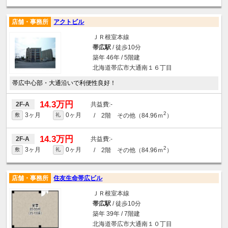
店舗・事務所
アクトビル
ＪＲ根室本線
帯広駅
/ 徒歩10分
築年 46年 / 5階建
北海道帯広市大通南１６丁目
帯広中心部・大通沿いで利便性良好！
14.3万円
-
2F-A
2
3ヶ月
0ヶ月
/ 2階 その他（84.96ｍ
）
敷
礼
14.3万円
-
2F-A
2
3ヶ月
0ヶ月
/ 2階 その他（84.96ｍ
）
敷
礼
店舗・事務所
住友生命帯広ビル
ＪＲ根室本線
帯広駅
/ 徒歩10分
築年 39年 / 7階建
北海道帯広市大通南１０丁目