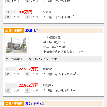
3ヶ月
0ヶ月
/ 1階 その他（30ｍ
）
敷
礼
8.8万円
-
1
2
3ヶ月
0ヶ月
/ 1階 その他（30ｍ
）
敷
礼
店舗・事務所
道朝日ビル
ＪＲ根室本線
帯広駅
/ 徒歩18分
築年 34年 / 2階建
北海道帯広市西五条南２２丁目
帯広中心部ロードサイドのテナントです！
22.902万円
-
-
2
3ヶ月
0ヶ月
/ 2階 その他（91.8ｍ
）
敷
礼
22.902万円
-
-
2
3ヶ月
0ヶ月
/ 2階 その他（91.8ｍ
）
敷
礼
店舗・事務所
第２いせきビル