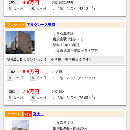
4.9万円
2,000円
105
2
1ヶ月
0ヶ月
/ 1階 1LDK（42.12ｍ
）
敷
礼
マンション
アルグレース豊岡
ＪＲ石北本線
南永山駅
/ 徒歩38分
築年 19年 / 3階建
北海道旭川市豊岡一条７丁目
築浅2ＬＤＫマンション！！小学校・中学校近くです！
6.5万円
-
102
2
1ヶ月
0ヶ月
/ 1階 2LDK（61.32ｍ
）
敷
礼
7.5万円
-
301
2
1ヶ月
0ヶ月
/ 3階 3LDK（76.95ｍ
）
敷
礼
アパート
富央
ＪＲ宗谷本線
旭川四条駅
/ 徒歩30分