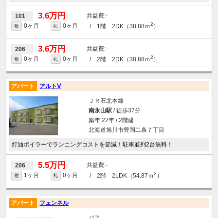
3.6万円
-
101
2
0ヶ月
0ヶ月
/ 1階 2DK（38.88ｍ
）
敷
礼
3.6万円
-
206
2
0ヶ月
0ヶ月
/ 2階 2DK（38.88ｍ
）
敷
礼
アパート
アルトⅤ
ＪＲ石北本線
南永山駅
/ 徒歩37分
築年 22年 / 2階建
北海道旭川市豊岡二条７丁目
灯油ボイラーでランニングコストを節減！駐車並列2台無料！
5.5万円
-
206
2
1ヶ月
0ヶ月
/ 2階 2LDK（54.87ｍ
）
敷
礼
アパート
フェンネル
バス