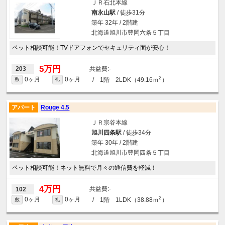
ＪＲ石北本線
南永山駅
/ 徒歩31分
築年 32年 / 2階建
北海道旭川市豊岡六条５丁目
ペット相談可能！TVドアフォンでセキュリティ面が安心！
5万円
-
203
2
0ヶ月
0ヶ月
/ 1階 2LDK（49.16ｍ
）
敷
礼
アパート
Rouge 4.5
ＪＲ宗谷本線
旭川四条駅
/ 徒歩34分
築年 30年 / 2階建
北海道旭川市豊岡四条５丁目
ペット相談可能！ネット無料で月々の通信費を軽減！
4万円
-
102
2
0ヶ月
0ヶ月
/ 1階 1LDK（38.88ｍ
）
敷
礼