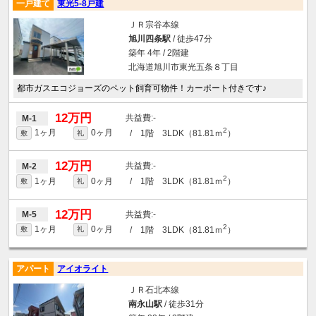
一戸建て
東光5-8戸建
ＪＲ宗谷本線
旭川四条駅
/ 徒歩47分
築年 4年 / 2階建
北海道旭川市東光五条８丁目
都市ガスエコジョーズのペット飼育可物件！カーポート付きです♪
12万円
-
M-1
2
1ヶ月
0ヶ月
/ 1階 3LDK（81.81ｍ
）
敷
礼
12万円
-
M-2
2
1ヶ月
0ヶ月
/ 1階 3LDK（81.81ｍ
）
敷
礼
12万円
-
M-5
2
1ヶ月
0ヶ月
/ 1階 3LDK（81.81ｍ
）
敷
礼
アパート
アイオライト
ＪＲ石北本線
南永山駅
/ 徒歩31分