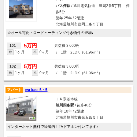
バス停駅
/ 旭川電気軌道 豊岡2条5丁目 停
歩5分
築年 25年 / 2階建
北海道旭川市豊岡二条５丁目
☆オール電化・ロードヒーティング付き物件の登場♪
5万円
3,000円
101
2
1ヶ月
0ヶ月
/ 1階 2LDK（61.96ｍ
）
敷
礼
5万円
3,000円
102
2
1ヶ月
0ヶ月
/ 1階 2LDK（61.96ｍ
）
敷
礼
アパート
est luce 5・5
ＪＲ宗谷本線
旭川四条駅
/ 徒歩40分
築年 10年 / 2階建
北海道旭川市東光五条５丁目
インターネット無料で経済的！TVドアホン付いてます♪