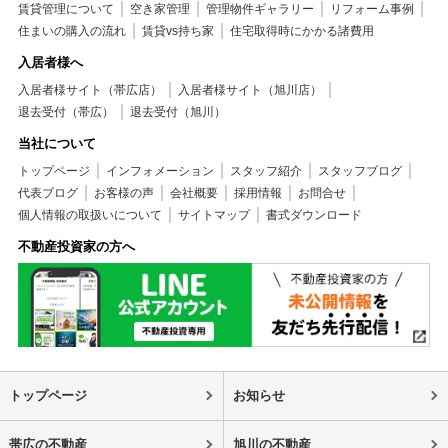
賃貸管理について
空き家管理
管理物件ギャラリー
リフォーム事例
住まいの購入の流れ
賃貸vs持ち家
住宅取得時にかかる諸費用
入居者様へ
入居者様サイト（帯広店）
入居者様サイト（旭川店）
退去受付（帯広）
退去受付（旭川）
当社について
トップページ
インフォメーション
スタッフ紹介
スタッフブログ
代表ブログ
お客様の声
会社概要
採用情報
お問合せ
個人情報の取扱いについて
サイトマップ
書式ダウンロード
不動産投資家の方へ
トップページ
お知らせ
帯広の不動産
旭川の不動産