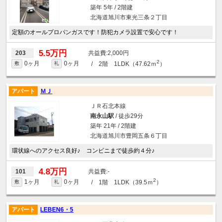
築年 5年 / 2階建
北海道旭川市東光三条２丁目
定額のオールプロパンガスです！防犯カメラ設置で安心です！
5.5万円
2,000円
203
2
0ヶ月
0ヶ月
/ 2階 1LDK（47.62ｍ
）
敷
礼
アパート
ＭＪ
ＪＲ石北本線
南永山駅
/ 徒歩29分
築年 21年 / 2階建
北海道旭川市豊岡五条６丁目
環状線へのアクセス良好♪ コンビニまで徒歩約４分♪
4.8万円
-
101
2
1ヶ月
0ヶ月
/ 1階 1LDK（39.5ｍ
）
敷
礼
アパート
LEBEN6・5