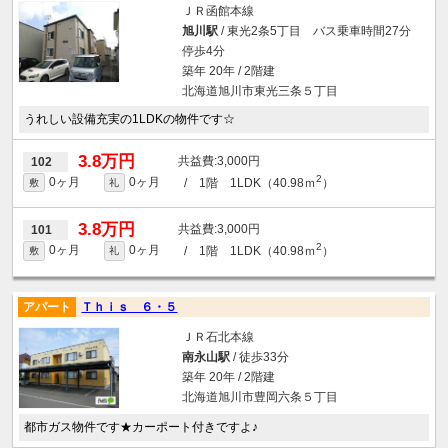
ＪＲ函館本線
旭川駅
/ 東光2条5丁目 バス乗車時間27分
停歩4分
築年 20年 / 2階建
北海道旭川市東光三条５丁目
うれしい設備充実の1LDKの物件です☆
3.8万円
3,000円
102
2
0ヶ月
0ヶ月
/ 1階 1LDK（40.98ｍ
）
敷
礼
3.8万円
3,000円
101
2
0ヶ月
0ヶ月
/ 1階 1LDK（40.98ｍ
）
敷
礼
アパート
Ｔｈｉｓ ６・５
ＪＲ石北本線
南永山駅
/ 徒歩33分
築年 20年 / 2階建
北海道旭川市豊岡六条５丁目
都市ガス物件です★カーポート付きですよ♪