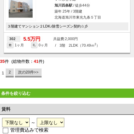
旭川四条駅
/ 徒歩44分
築年 25年 / 3階建
北海道旭川市東光九条５丁目
３階建てマンション２LDK♪除雪シーズン契約☆彡
5.5万円
2,000円
302
2
1ヶ月
0ヶ月
/ 3階 2LDK（70.49ｍ
）
敷
礼
35
件 (総物件数：
41
件)
2
次の20件>>
1
条件を絞り込む
賃料
～
管理費込みで検索