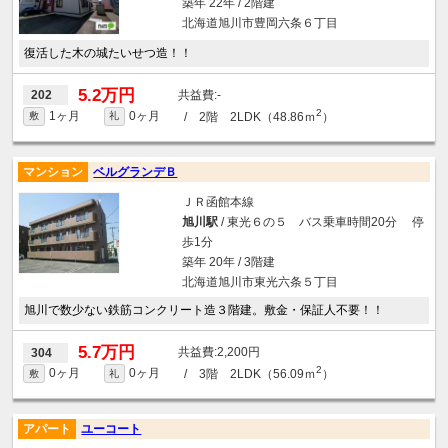
築年 22年 / 2階建
北海道旭川市豊岡六条６丁目
復活した木の城たいせつ造！！
5.2万円
-
202
2
1ヶ月
0ヶ月
/ 2階 2LDK（48.86ｍ
）
敷
礼
マンション
ベルグランデＢ
ＪＲ函館本線
旭川駅
/ 東光６の５ バス乗車時間20分 停
歩1分
築年 20年 / 3階建
北海道旭川市東光六条５丁目
旭川で数少ない鉄筋コンクリート造３階建。敷金・保証人不要！！
5.7万円
2,200円
304
2
0ヶ月
0ヶ月
/ 3階 2LDK（56.09ｍ
）
敷
礼
アパート
ユーコート