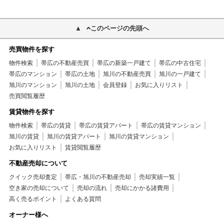
このページの先頭へ
売買物件を探す
物件検索
帯広の不動産売買
帯広の新築一戸建て
帯広の中古住宅
帯広のマンション
帯広の土地
旭川の不動産売買
旭川の一戸建て
旭川のマンション
旭川の土地
会員登録
お気に入りリスト
売買閲覧履歴
賃貸物件を探す
物件検索
帯広の賃貸
帯広の賃貸アパート
帯広の賃貸マンション
旭川の賃貸
旭川の賃貸アパート
旭川の賃貸マンション
お気に入りリスト
賃貸閲覧履歴
不動産売却について
クイック売却査定
帯広・旭川の不動産売却
売却実績一覧
空き家の売却について
売却の流れ
売却にかかる諸費用
高く売るポイント
よくある質問
オーナー様へ