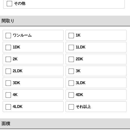
その他
間取り
ワンルーム
1K
1DK
1LDK
2K
2DK
2LDK
3K
3DK
3LDK
4K
4DK
4LDK
それ以上
面積