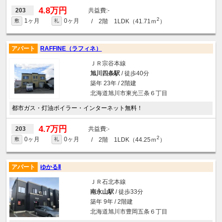
4.8万円
-
203
2
1ヶ月
0ヶ月
/ 2階 1LDK（41.71ｍ
）
敷
礼
アパート
RAFFINE（ラフィネ）
ＪＲ宗谷本線
旭川四条駅
/ 徒歩40分
築年 23年 / 2階建
北海道旭川市東光三条６丁目
都市ガス・灯油ボイラー・インターネット無料！
4.7万円
-
203
2
0ヶ月
0ヶ月
/ 2階 1LDK（44.25ｍ
）
敷
礼
アパート
ゆかるⅡ
ＪＲ石北本線
南永山駅
/ 徒歩33分
築年 9年 / 2階建
北海道旭川市豊岡五条６丁目