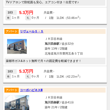
TVドアホンで防犯面も安心。エアコン付き！出窓です♪
5.3万円
-
103
2
1ヶ月
0ヶ月
/ 1階 1LDK（53.46ｍ
）
敷
礼
アパート
リヴェール５・５
ＪＲ宗谷本線
旭川四条駅
/ 徒歩32分
築年 13年 / 2階建
北海道旭川市豊岡五条５丁目
築都市ガス&ネット無料で月々の固定費を軽減できます！
5.3万円
-
103
2
1ヶ月
0ヶ月
/ 1階 1LDK（42.23ｍ
）
敷
礼
アパート
コーポハピネスⅢ
ＪＲ宗谷本線
旭川四条駅
/ 徒歩41分
築年 21年 / 2階建