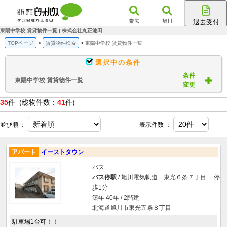
帯広
旭川
退去受付
帯広店
東陽中学校 賃貸物件一覧 | 株式会社丸正池田
旭川店
TOPページ
賃貸物件検索
東陽中学校 賃貸物件一覧
選択中の条件
条件
東陽中学校 賃貸物件一覧
変更
35
件 (総物件数：
41
件)
並び順 ：
表示件数 ：
アパート
イーストタウン
バス
バス停駅
/ 旭川電気軌道 東光６条７丁目 停
歩1分
築年 40年 / 2階建
北海道旭川市東光五条８丁目
駐車場1台可！！