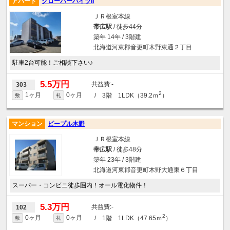
アパート
クローバーハイツII
ＪＲ根室本線
帯広駅
/ 徒歩44分
築年 14年 / 3階建
北海道河東郡音更町木野東通２丁目
駐車2台可能！ご相談下さい♪
5.5万円
-
303
2
1ヶ月
0ヶ月
/ 3階 1LDK（39.2ｍ
）
敷
礼
マンション
ピープル木野
ＪＲ根室本線
帯広駅
/ 徒歩48分
築年 23年 / 3階建
北海道河東郡音更町木野大通東６丁目
スーパー・コンビニ徒歩圏内！オール電化物件！
5.3万円
-
102
2
0ヶ月
0ヶ月
/ 1階 1LDK（47.65ｍ
）
敷
礼