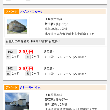
アパート
メゾンドフルーレ
ＪＲ根室本線
帯広駅
/ 徒歩62分
築年 35年 / 2階建
北海道河東郡音更町宝来東町南１丁目
音更町の単身者向け物件！駐車1台無料！
2.9万円
-
102
2
1ヶ月
0ヶ月
/ 1階 ワンルーム（27.54ｍ
）
敷
礼
2.9万円
-
102
2
1ヶ月
0ヶ月
/ 1階 ワンルーム（27.54ｍ
）
敷
礼
アパート
クレールハイム
ＪＲ根室本線
帯広駅
/ 徒歩57分
築年 25年 / 2階建
北海道河東郡音更町ひびき野東町１丁目