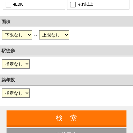
4LDK
それ以上
面積
～
駅徒歩
築年数