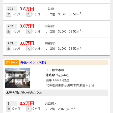
3.8万円
-
201
2
1ヶ月
0ヶ月
/ 2階 3LDK（58.52ｍ
）
敷
礼
3.8万円
-
202
2
1ヶ月
0ヶ月
/ 2階 3LDK（58.52ｍ
）
敷
礼
3.8万円
-
203
2
1ヶ月
0ヶ月
/ 2階 3LDK（58.52ｍ
）
敷
礼
アパート
丹保ハイツ（木野）
ＪＲ根室本線
帯広駅
/ 徒歩44分
築年 47年 / 2階建
北海道河東郡音更町木野東通４丁目
木野大通に近い便利な立地！
3.3万円
-
5
2
0ヶ月
0ヶ月
/ 2階 2DK（43ｍ
）
敷
礼