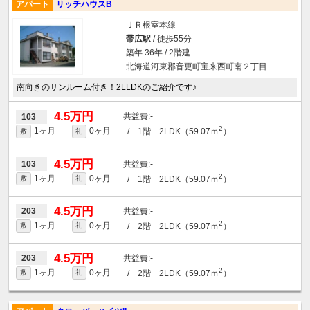
アパート
リッチハウスB
ＪＲ根室本線
帯広駅
/ 徒歩55分
築年 36年 / 2階建
北海道河東郡音更町宝来西町南２丁目
南向きのサンルーム付き！2LLDKのご紹介です♪
4.5万円
-
103
2
1ヶ月
0ヶ月
/ 1階 2LDK（59.07ｍ
）
敷
礼
4.5万円
-
103
2
1ヶ月
0ヶ月
/ 1階 2LDK（59.07ｍ
）
敷
礼
4.5万円
-
203
2
1ヶ月
0ヶ月
/ 2階 2LDK（59.07ｍ
）
敷
礼
4.5万円
-
203
2
1ヶ月
0ヶ月
/ 2階 2LDK（59.07ｍ
）
敷
礼