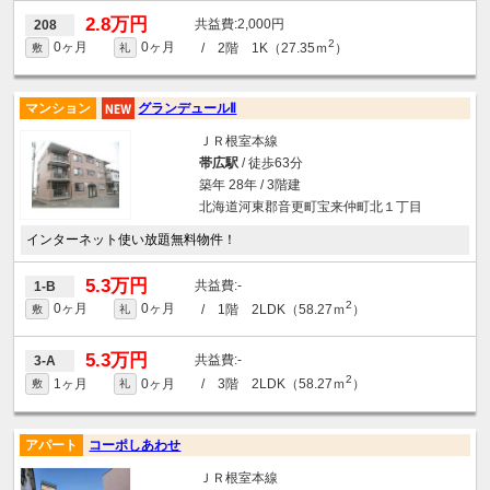
2.8万円
2,000円
208
2
0ヶ月
0ヶ月
/ 2階 1K（27.35ｍ
）
敷
礼
マンション
グランデュールⅡ
ＪＲ根室本線
帯広駅
/ 徒歩63分
築年 28年 / 3階建
北海道河東郡音更町宝来仲町北１丁目
インターネット使い放題無料物件！
5.3万円
-
1-B
2
0ヶ月
0ヶ月
/ 1階 2LDK（58.27ｍ
）
敷
礼
5.3万円
-
3-A
2
1ヶ月
0ヶ月
/ 3階 2LDK（58.27ｍ
）
敷
礼
アパート
コーポしあわせ
ＪＲ根室本線