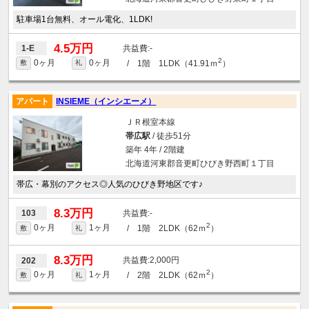
駐車場1台無料、オール電化、1LDK!
4.5万円
-
1-E
2
0ヶ月
0ヶ月
/ 1階 1LDK（41.91ｍ
）
敷
礼
アパート
INSIEME（インシエーメ）
ＪＲ根室本線
帯広駅
/ 徒歩51分
築年 4年 / 2階建
北海道河東郡音更町ひびき野西町１丁目
帯広・幕別のアクセス◎人気のひびき野地区です♪
8.3万円
-
103
2
0ヶ月
1ヶ月
/ 1階 2LDK（62ｍ
）
敷
礼
8.3万円
2,000円
202
2
0ヶ月
1ヶ月
/ 2階 2LDK（62ｍ
）
敷
礼