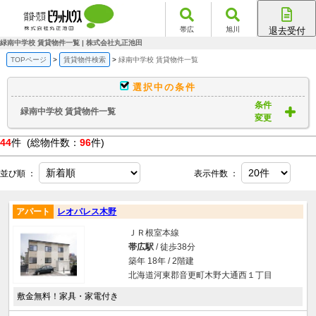
帯広
旭川
退去受付
帯広店
緑南中学校 賃貸物件一覧 | 株式会社丸正池田
旭川店
TOPページ
賃貸物件検索
緑南中学校 賃貸物件一覧
選択中の条件
条件
緑南中学校 賃貸物件一覧
変更
44
件 (総物件数：
96
件)
並び順 ：
表示件数 ：
アパート
レオパレス木野
ＪＲ根室本線
帯広駅
/ 徒歩38分
築年 18年 / 2階建
北海道河東郡音更町木野大通西１丁目
敷金無料！家具・家電付き