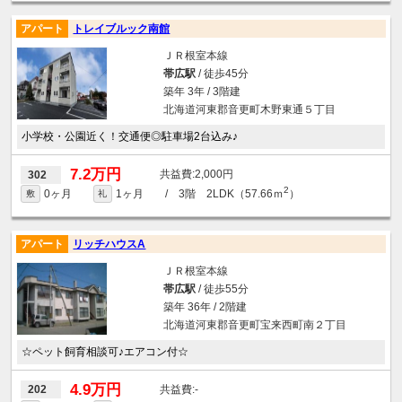
アパート
トレイブルック南館
ＪＲ根室本線
帯広駅
/ 徒歩45分
築年 3年 / 3階建
北海道河東郡音更町木野東通５丁目
小学校・公園近く！交通便◎駐車場2台込み♪
7.2万円
2,000円
302
2
0ヶ月
1ヶ月
/ 3階 2LDK（57.66ｍ
）
敷
礼
アパート
リッチハウスA
ＪＲ根室本線
帯広駅
/ 徒歩55分
築年 36年 / 2階建
北海道河東郡音更町宝来西町南２丁目
☆ペット飼育相談可♪エアコン付☆
4.9万円
-
202