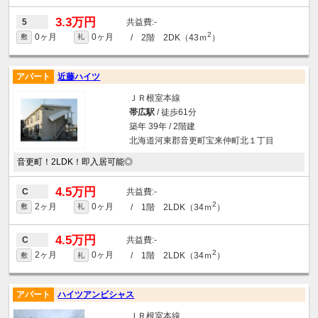
3.3万円
-
5
2
0ヶ月
0ヶ月
/ 2階 2DK（43ｍ
）
敷
礼
アパート
近藤ハイツ
ＪＲ根室本線
帯広駅
/ 徒歩61分
築年 39年 / 2階建
北海道河東郡音更町宝来仲町北１丁目
音更町！2LDK！即入居可能◎
4.5万円
-
C
2
2ヶ月
0ヶ月
/ 1階 2LDK（34ｍ
）
敷
礼
4.5万円
-
C
2
2ヶ月
0ヶ月
/ 1階 2LDK（34ｍ
）
敷
礼
アパート
ハイツアンビシャス
ＪＲ根室本線