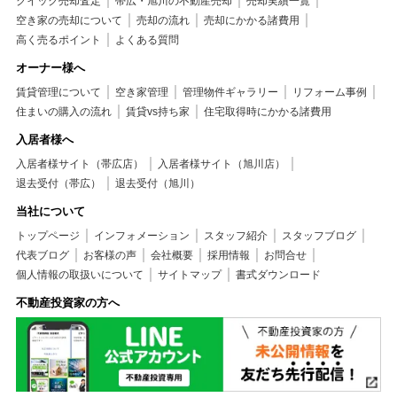
クイック売却査定
帯広・旭川の不動産売却
売却実績一覧
空き家の売却について
売却の流れ
売却にかかる諸費用
高く売るポイント
よくある質問
オーナー様へ
賃貸管理について
空き家管理
管理物件ギャラリー
リフォーム事例
住まいの購入の流れ
賃貸vs持ち家
住宅取得時にかかる諸費用
入居者様へ
入居者様サイト（帯広店）
入居者様サイト（旭川店）
退去受付（帯広）
退去受付（旭川）
当社について
トップページ
インフォメーション
スタッフ紹介
スタッフブログ
代表ブログ
お客様の声
会社概要
採用情報
お問合せ
個人情報の取扱いについて
サイトマップ
書式ダウンロード
不動産投資家の方へ