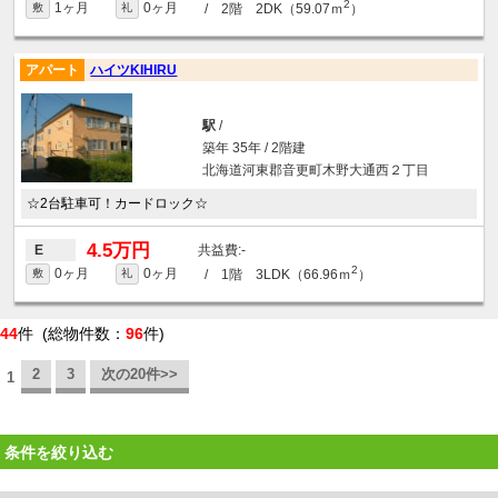
2
1ヶ月
0ヶ月
/ 2階 2DK（59.07ｍ
）
敷
礼
アパート
ハイツKIHIRU
駅
/
築年 35年 / 2階建
北海道河東郡音更町木野大通西２丁目
☆2台駐車可！カードロック☆
4.5万円
-
E
2
0ヶ月
0ヶ月
/ 1階 3LDK（66.96ｍ
）
敷
礼
44
件 (総物件数：
96
件)
2
3
次の20件>>
1
条件を絞り込む