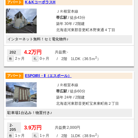
アパート
K＆KコーポラスH
ＪＲ根室本線
帯広駅
/ 徒歩43分
築年 30年 / 2階建
北海道河東郡音更町木野東通４丁目
インターネット無料！セミ電化物件♪
4.2万円
-
202
2
2ヶ月
0ヶ月
/ 2階 1LDK（36.5ｍ
）
敷
礼
アパート
ESPOIRⅠ・Ⅱ（エスポール）
ＪＲ根室本線
帯広駅
/ 徒歩60分
築年 24年 / 2階建
北海道河東郡音更町宝来東町南２丁目
駐車場1台込み！物置付き♪
2-
3.9万円
2,000円
205
2
1ヶ月
1ヶ月
/ 2階 1LDK（38.9ｍ
）
敷
礼