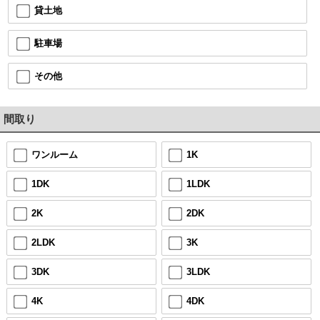
貸土地
駐車場
その他
間取り
ワンルーム
1K
1DK
1LDK
2K
2DK
2LDK
3K
3DK
3LDK
4K
4DK