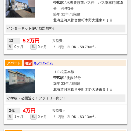
帯広駅
/ 木野農協前バス停 バス乗車時間15
分 停歩3分
築年 32年 / 3階建
北海道河東郡音更町木野大通東６丁目
インターネット使い放題無料♪
5.2万円
-
13
2
0ヶ月
0ヶ月
/ 2階 2LDK（58.79ｍ
）
敷
礼
アパート
キノ5ハイム
ＪＲ根室本線
帯広駅
/ 徒歩46分
築年 33年 / 2階建
北海道河東郡音更町木野大通東５丁目
小学校・公園近く！ファミリー向け！
4万円
-
2-E
2
1ヶ月
0ヶ月
/ 2階 2LDK（63.13ｍ
）
敷
礼