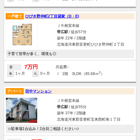
一戸建て
ひびき野仲町2丁目貸家（D・E)
ＪＲ根室本線
帯広駅
/ 徒歩57分
築年 22年 / 1階建
北海道河東郡音更町ひびき野仲町２丁目
子育て世帯が多く、環境も◎
7万円
-
D
2
1ヶ月
0ヶ月
/ 1階 3LDK（85.68ｍ
）
敷
礼
アパート
田中マンション
ＪＲ根室本線
帯広駅
/ 徒歩55分
築年 37年 / 2階建
北海道河東郡音更町宝来西町南１丁目
☆駐車場1台込み！2台目ご相談ください☆