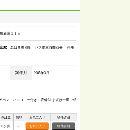
町新通１丁目
広駅
みはる野団地 バス乗車時間32分 停歩
築年月
2005年3月
アホン、バルコニー付き！設備◎ まずは一度ご相
保証金
償却
お気に入り
物件詳細
0ヶ月
-
お気に入り
物件詳細