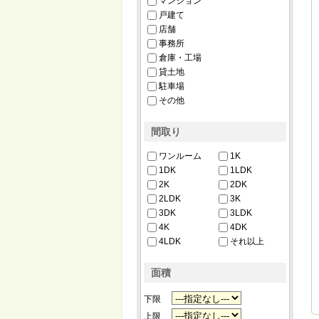
マンション
戸建て
店舗
事務所
倉庫・工場
貸土地
駐車場
その他
間取り
ワンルーム
1K
1DK
1LDK
2K
2DK
2LDK
3K
3DK
3LDK
4K
4DK
4LDK
それ以上
面積
下限
上限