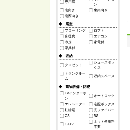
専用庭
ン
南向き
東南向き
南西向き
◆ 居室
フローリング
ロフト
床暖房
エアコン
冷房
家電付
家具付
◆ 収納
シューズボッ
クロゼット
クス
トランクルー
収納スペース
ム
◆ 建物設備・防犯
TVインターホ
オートロック
ン
エレベーター
宅配ボックス
駐輪場
光ファイバー
CS
BS
ネット使用料
CATV
不要