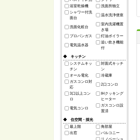
浴室乾燥機
洗面所独立
シャワー付洗
温水洗浄便座
面台
室内洗濯機置
洗面化粧台
き場
プロパンガス
灯油ボイラー
追い炊き機能
電気温水器
付
◆ キッチン
システムキッ
対面式キッチ
チン
ン
オール電化
冷蔵庫
ガスコンロ対
2口コンロ
応
3口以上コン
IHクッキング
ロ
ヒーター
ガスコンロ設
電気コンロ
置済
◆ 住空間・採光
最上階
角部屋
出窓
バルコニー
リノベーショ