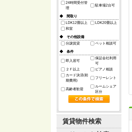
24時間受付管
駐車場2台可
理
◆ 間取り
LDK12畳以上
LDK20畳以上
和室
◆ その他設備
分譲賃貸
ペット相談可
◆ 条件
保証会社利用
即入居可
可
２Ｆ以上
ピアノ相談
カード決済(初
フリーレント
期費用)
ルームシェア
高齢者歓迎
区分
賃貸物件検索