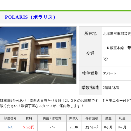
POLARIS（ポラリス）
所在地
北海道河東郡音更
ＪＲ根室本線
帯
交通
3分
物件種別
アパート
階数/構造
2階建/木造
駐車場2台分あり！南向き日当たり良好！2ＬＤＫのお部屋です！ＴＶモニター付ド
談ください！親切丁寧なスタッフがご案内致します！
部屋番号
賃料
共益 / 管理費
間取り
専有面積
敷金
礼金
2
1-A
5.5万円
- / -
2LDK
0ヶ月
0ヶ月
53.94ｍ