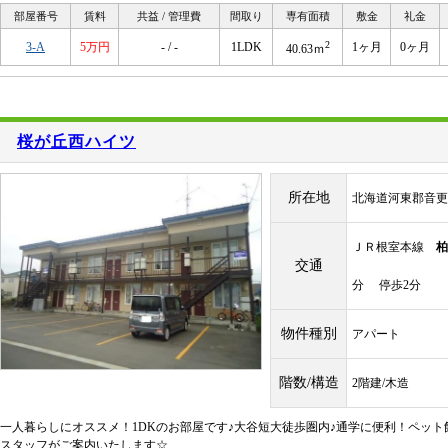
部屋番号
賃料
共益 / 管理費
間取り
専有面積
敷金
礼金
2
3-A
5万円
- / -
1LDK
1ヶ月
0ヶ月
40.63ｍ
桜が丘西ハイツ
所在地
北海道河東郡音更
ＪＲ根室本線
柏
交通
分 停歩2分
物件種別
アパート
階数/構造
2階建/木造
一人暮らしにオススメ！1DKのお部屋です♪大谷短大徒歩圏内♪通学に便利！ペット
スタッフがご案内いたします☆