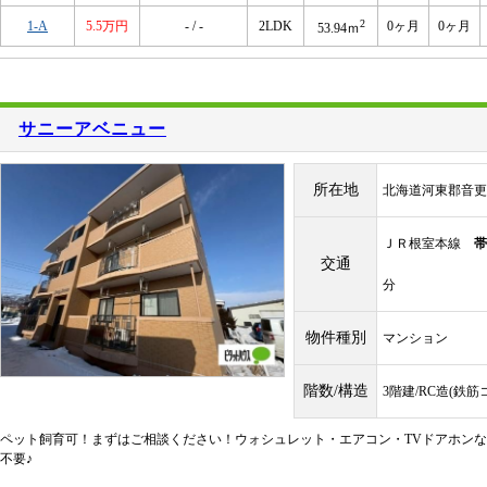
2
1-A
5.5万円
- / -
2LDK
0ヶ月
0ヶ月
53.94ｍ
サニーアベニュー
所在地
北海道河東郡音更
ＪＲ根室本線
帯
交通
分
物件種別
マンション
階数/構造
3階建/RC造(鉄
ペット飼育可！まずはご相談ください！ウォシュレット・エアコン・TVドアホンな
不要♪