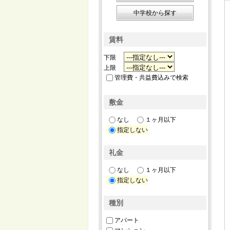
中学校から探す
賃料
下限
上限
管理費・共益費込みで検索
敷金
なし
１ヶ月以下
指定しない
礼金
なし
１ヶ月以下
指定しない
種別
アパート