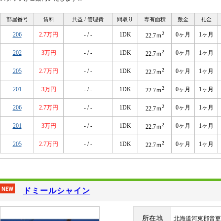
部屋番号
賃料
共益 / 管理費
間取り
専有面積
敷金
礼金
2
206
2.7万円
- / -
1DK
0ヶ月
1ヶ月
22.7ｍ
2
202
3万円
- / -
1DK
0ヶ月
1ヶ月
22.7ｍ
2
205
2.7万円
- / -
1DK
0ヶ月
1ヶ月
22.7ｍ
2
201
3万円
- / -
1DK
0ヶ月
1ヶ月
22.7ｍ
2
206
2.7万円
- / -
1DK
0ヶ月
1ヶ月
22.7ｍ
2
201
3万円
- / -
1DK
0ヶ月
1ヶ月
22.7ｍ
2
205
2.7万円
- / -
1DK
0ヶ月
1ヶ月
22.7ｍ
ドミールシャイン
所在地
北海道河東郡音更