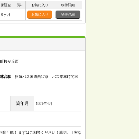
保証金
償却
お気に入り
物件詳細
0ヶ月
-
お気に入り
物件詳細
町桜が丘西
林台駅
拓殖バス国道西17条 バス乗車時間20
築年月
1991年4月
飼育可能！ まずはご相談ください！親切、丁寧な