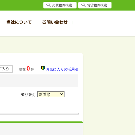
売買物件検索
賃貸物件検索
当社について
お問い合わせ
賃貸
賃貸
サイト
事例
居者様専用（旭川店）
会社概要
クイック売却査定
お問合せ
採用情報
退去受付
件一覧
件一覧
帯広の1R～1K
旭川の1R～1K
パート
パート
帯広の1DK～1LDK
旭川の1DK～1LDK
0
お気に入りの活用法
現在
件
ンション
ンション
帯広の2K～2LDK
旭川の2K～2LDK
戸建て
戸建て
帯広の3K～3LDK
旭川の3K～3LDK
務所
務所
帯広の4K以上
旭川の4K以上
並び替え