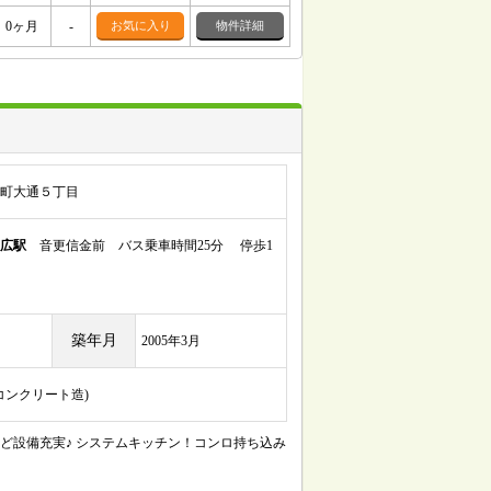
0ヶ月
-
お気に入り
物件詳細
町大通５丁目
広駅
音更信金前 バス乗車時間25分 停歩1
築年月
2005年3月
筋コンクリート造)
ど設備充実♪ システムキッチン！コンロ持ち込み