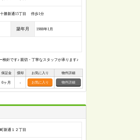
勝新通15丁目 停歩1分
築年月
1988年1月
検針です♪ 親切・丁寧なスタッフが承ります♪
保証金
償却
お気に入り
物件詳細
0ヶ月
-
お気に入り
物件詳細
町新通１２丁目