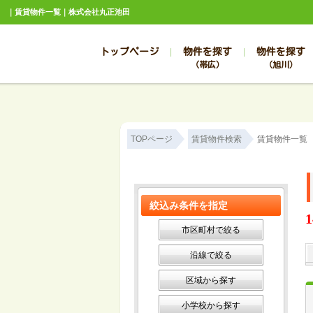
｜賃貸物件一覧｜株式会社丸正池田
トップページ
物件を探す
物件を探す
（帯広）
（旭川）
総合お問合せ
お知らせ
賃貸管理について
選ばれる理由
管理のお問合せ
スタッフ紹介
TOPページ
賃貸物件検索
賃貸物件一覧
絞込み条件を指定
1
市区町村で絞る
沿線で絞る
区域から探す
小学校から探す