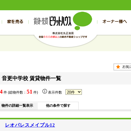
家を売る
オーナー様へ
売買
売買
売却実績一覧
空き家管理
スタッフブログ
売却のお問合せ
管理物件ギャラリー
売却のご相談
入居者様専用（帯広店）
お客様の声
不動産売却査定
リフォーム
入
帯広の売買物件一覧
旭川の売買物件一覧
帯広の1000万円以下
旭川の1000万円以下
帯広の賃貸物
旭川の賃貸物
帯広の新築一戸建て
旭川の新築一戸建て
帯広の1000万～2000万円
旭川の1000万～2000万円
帯広の賃貸ア
旭川の賃貸ア
帯広の中古一戸建て
旭川の中古一戸建て
帯広の2000万～3000万円
旭川の2000万～3000万円
帯広の賃貸マ
旭川の賃貸マ
帯広の土地
旭川の土地
帯広の3000万～4000万円
旭川の3000万～4000万円
帯広の賃貸一
旭川の賃貸一
音更中学校 賃貸物件一覧
帯広の中古マンション
旭川の中古マンション
帯広の4000万以上
旭川の4000万以上
帯広の賃貸事
旭川の賃貸事
4
51
件 (総物件数：
件)
表示件数
物件の詳細一覧表示
他の条件で探す
レオパレスメイプル12