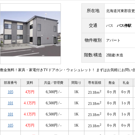
所在地
北海道河東郡音更
交通
バス
バス停駅
物件種別
アパート
階数/構造
2階建/木造
敷金無料！家具・家電付きTVドアホン・ウォシュレット！ まずはお気軽にお問い
部屋番号
賃料
共益 / 管理費
間取り
専有面積
敷金
礼金
2
105
4万円
6,500円 / -
1K
0ヶ月
0ヶ月
23.18ｍ
2
101
4.1万円
6,500円 / -
1K
0ヶ月
1ヶ月
23.18ｍ
2
101
4.1万円
6,500円 / -
1K
0ヶ月
1ヶ月
23.18ｍ
2
105
4万円
6,500円 / -
1K
0ヶ月
0ヶ月
23.18ｍ