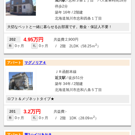
旭川駅
/ 忠和３条１丁目 バス乗車時間18分
停歩2分
築年 16年 / 2階建
北海道旭川市忠和四条１丁目
大切なペットと一緒に暮らせるお部屋です。敷金・保証人不要！
4.95万円
2,900円
202
2
0ヶ月
0ヶ月
/ 2階 2LDK（58.25ｍ
）
敷
礼
アパート
マグノリア４
ＪＲ函館本線
近文駅
/ 徒歩51分
築年 34年 / 2階建
北海道旭川市忠和八条５丁目
ロフト＆メゾネットタイプ★
3.2万円
-
201
2
0ヶ月
0ヶ月
/ 2階 1DK（28.09ｍ
）
敷
礼
アパート
第2ハイツあおき