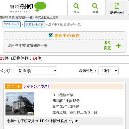
帯広
旭川
退去受付
帯広店
忠和中学校 賃貸物件一覧 | 株式会社丸正池田
旭川店
TOPページ
賃貸物件検索
忠和中学校 賃貸物件一覧
選択中の条件
条件
忠和中学校 賃貸物件一覧
変更
13
件 (総物件数：
14
件)
並び順 ：
表示件数 ：
アパート
レイトンハウスⅡ
ＪＲ函館本線
旭川駅
/ 徒歩48分
築年 31年 / 2階建
北海道旭川市忠和三条６丁目
忠和のお手頃家賃の1LDK！利便性良好です★