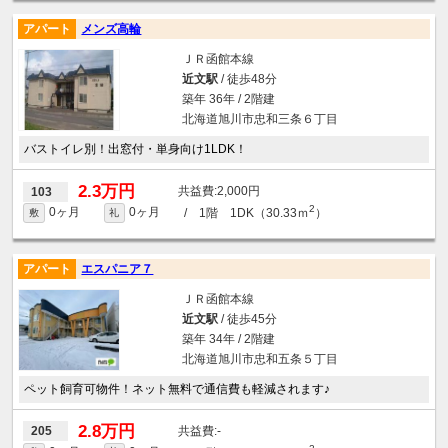
アパート
メンズ高輪
ＪＲ函館本線
近文駅
/ 徒歩48分
築年 36年 / 2階建
北海道旭川市忠和三条６丁目
バストイレ別！出窓付・単身向け1LDK！
2.3万円
2,000円
103
2
0ヶ月
0ヶ月
/ 1階 1DK（30.33ｍ
）
敷
礼
アパート
エスパニア７
ＪＲ函館本線
近文駅
/ 徒歩45分
築年 34年 / 2階建
北海道旭川市忠和五条５丁目
ペット飼育可物件！ネット無料で通信費も軽減されます♪
2.8万円
-
205