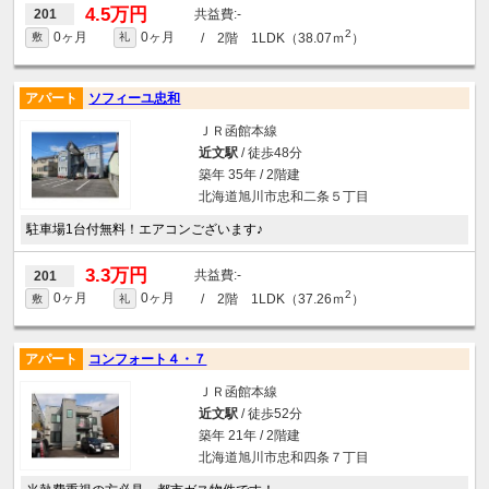
4.5万円
-
201
2
0ヶ月
0ヶ月
/ 2階 1LDK（38.07ｍ
）
敷
礼
アパート
ソフィーユ忠和
ＪＲ函館本線
近文駅
/ 徒歩48分
築年 35年 / 2階建
北海道旭川市忠和二条５丁目
駐車場1台付無料！エアコンございます♪
3.3万円
-
201
2
0ヶ月
0ヶ月
/ 2階 1LDK（37.26ｍ
）
敷
礼
アパート
コンフォート４・７
ＪＲ函館本線
近文駅
/ 徒歩52分
築年 21年 / 2階建
北海道旭川市忠和四条７丁目