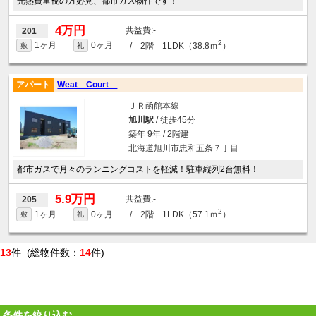
光熱費重視の方必見、都市ガス物件です！
4万円
-
201
2
1ヶ月
0ヶ月
/ 2階 1LDK（38.8ｍ
）
敷
礼
アパート
Weat Court
ＪＲ函館本線
旭川駅
/ 徒歩45分
築年 9年 / 2階建
北海道旭川市忠和五条７丁目
都市ガスで月々のランニングコストを軽減！駐車縦列2台無料！
5.9万円
-
205
2
1ヶ月
0ヶ月
/ 2階 1LDK（57.1ｍ
）
敷
礼
13
件 (総物件数：
14
件)
条件を絞り込む