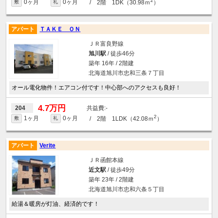
2
0ヶ月
0ヶ月
/ 2階 1DK（30.98ｍ
）
敷
礼
アパート
ＴＡＫＥ ＯＮ
ＪＲ富良野線
旭川駅
/ 徒歩46分
築年 16年 / 2階建
北海道旭川市忠和三条７丁目
オール電化物件！エアコン付です！中心部へのアクセスも良好！
4.7万円
-
204
2
1ヶ月
0ヶ月
/ 2階 1LDK（42.08ｍ
）
敷
礼
アパート
Verite
ＪＲ函館本線
近文駅
/ 徒歩49分
築年 23年 / 2階建
北海道旭川市忠和六条５丁目
給湯＆暖房が灯油、経済的です！