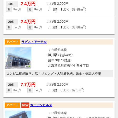
2.4万円
2,000円
101
2
0ヶ月
0ヶ月
/ 1階 1LDK（38.88ｍ
）
敷
礼
2.4万円
2,000円
205
2
1ヶ月
0ヶ月
/ 2階 1LDK（38.88ｍ
）
敷
礼
アパート
ラピス・アーテル
ＪＲ函館本線
旭川駅
/ 徒歩49分
築年 3年 / 2階建
北海道旭川市忠和七条６丁目
コンビニ徒歩圏内。広々リビング・大容量収納。敷金・保証人不要
7.7万円
2,900円
205
2
0ヶ月
1ヶ月
/ 2階 3LDK（67.5ｍ
）
敷
礼
アパート
ガーデンヒルズ
ＪＲ函館本線