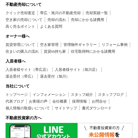
不動産売却について
クイック売却査定
帯広・旭川の不動産売却
売却実績一覧
空き家の売却について
売却の流れ
売却にかかる諸費用
高く売るポイント
よくある質問
オーナー様へ
賃貸管理について
空き家管理
管理物件ギャラリー
リフォーム事例
住まいの購入の流れ
賃貸vs持ち家
住宅取得時にかかる諸費用
入居者様へ
入居者様サイト（帯広店）
入居者様サイト（旭川店）
退去受付（帯広）
退去受付（旭川）
当社について
トップページ
インフォメーション
スタッフ紹介
スタッフブログ
代表ブログ
お客様の声
会社概要
採用情報
お問合せ
個人情報の取扱いについて
サイトマップ
書式ダウンロード
不動産投資家の方へ