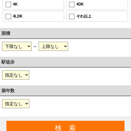
4K
4DK
4LDK
それ以上
面積
～
駅徒歩
築年数