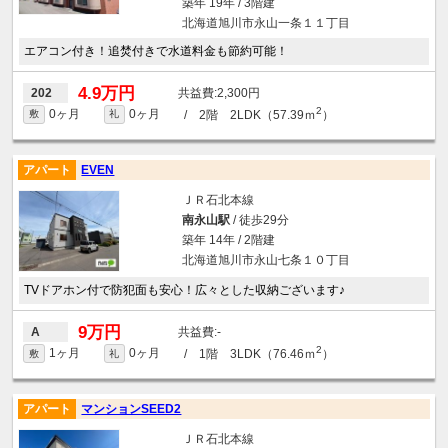
築年 19年 / 3階建
北海道旭川市永山一条１１丁目
エアコン付き！追焚付きで水道料金も節約可能！
4.9万円
2,300円
202
2
0ヶ月
0ヶ月
/ 2階 2LDK（57.39ｍ
）
敷
礼
アパート
EVEN
ＪＲ石北本線
南永山駅
/ 徒歩29分
築年 14年 / 2階建
北海道旭川市永山七条１０丁目
TVドアホン付で防犯面も安心！広々とした収納ございます♪
9万円
-
A
2
1ヶ月
0ヶ月
/ 1階 3LDK（76.46ｍ
）
敷
礼
アパート
マンションSEED2
ＪＲ石北本線