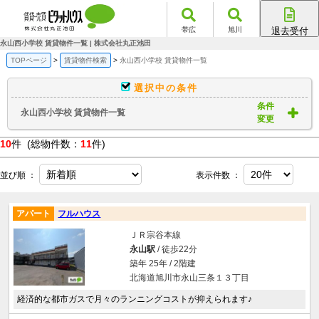
帯広
旭川
退去受付
帯広店
永山西小学校 賃貸物件一覧 | 株式会社丸正池田
旭川店
TOPページ
賃貸物件検索
永山西小学校 賃貸物件一覧
選択中の条件
条件
永山西小学校 賃貸物件一覧
変更
10
件 (総物件数：
11
件)
並び順 ：
表示件数 ：
アパート
フルハウス
ＪＲ宗谷本線
永山駅
/ 徒歩22分
築年 25年 / 2階建
北海道旭川市永山三条１３丁目
経済的な都市ガスで月々のランニングコストが抑えられます♪