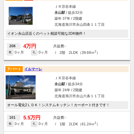
ＪＲ宗谷本線
永山駅
/ 徒歩32分
築年 37年 / 2階建
北海道旭川市永山四条１１丁目
イオン永山店近くのペット相談可能な2DK物件！
4万円
-
208
2
0ヶ月
0ヶ月
/ 2階 2LDK（39.69ｍ
）
敷
礼
アパート
イルマーレ
ＪＲ宗谷本線
永山駅
/ 徒歩34分
築年 24年 / 2階建
北海道旭川市永山六条１１丁目
オール電化2ＬＤＫ！システムキッチン！カーポート付きです！
5.5万円
-
101
2
0ヶ月
0ヶ月
/ 1階 2LDK（61.24ｍ
）
敷
礼