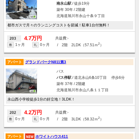
南永山駅
/ 徒歩19分
築年 30年 / 2階建
北海道旭川市永山十条９丁目
都市ガスで月々のランニングコストを節減！駐車1台付無料！
4.7万円
-
203
2
1ヶ月
0ヶ月
/ 2階 2LDK（57.51ｍ
）
敷
礼
アパート
グランドパークN811第3
バス
バス停駅
/ 道北永山6条10丁目 停歩6分
築年 37年 / 2階建
北海道旭川市永山八条１１丁目
永山西小学校徒歩1分の好立地！3LDK！
4.2万円
-
202
2
0ヶ月
0ヶ月
/ 2階 3LDK（58.32ｍ
）
敷
礼
アパート
ホワイトハウス411