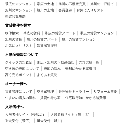
帯広のマンション
帯広の土地
旭川の不動産売買
旭川の一戸建て
旭川のマンション
旭川の土地
会員登録
お気に入りリスト
売買閲覧履歴
賃貸物件を探す
物件検索
帯広の賃貸
帯広の賃貸アパート
帯広の賃貸マンション
旭川の賃貸
旭川の賃貸アパート
旭川の賃貸マンション
お気に入りリスト
賃貸閲覧履歴
不動産売却について
クイック売却査定
帯広・旭川の不動産売却
売却実績一覧
空き家の売却について
売却の流れ
売却にかかる諸費用
高く売るポイント
よくある質問
オーナー様へ
賃貸管理について
空き家管理
管理物件ギャラリー
リフォーム事例
住まいの購入の流れ
賃貸vs持ち家
住宅取得時にかかる諸費用
入居者様へ
入居者様サイト（帯広店）
入居者様サイト（旭川店）
退去受付（帯広）
退去受付（旭川）