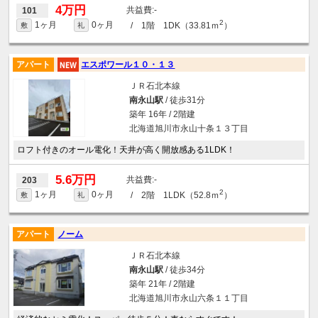
4万円
-
101
2
1ヶ月
0ヶ月
/ 1階 1DK（33.81ｍ
）
敷
礼
アパート
エスポワール１０・１３
ＪＲ石北本線
南永山駅
/ 徒歩31分
築年 16年 / 2階建
北海道旭川市永山十条１３丁目
ロフト付きのオール電化！天井が高く開放感ある1LDK！
5.6万円
-
203
2
1ヶ月
0ヶ月
/ 2階 1LDK（52.8ｍ
）
敷
礼
アパート
ノーム
ＪＲ石北本線
南永山駅
/ 徒歩34分
築年 21年 / 2階建
北海道旭川市永山六条１１丁目