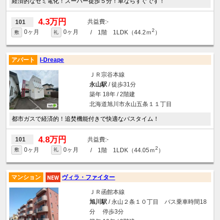
経済的なセミ電化！スーパー徒歩５分！車ならすぐです！
4.3万円
-
101
2
0ヶ月
0ヶ月
/ 1階 1LDK（44.2ｍ
）
敷
礼
アパート
I-Dreape
ＪＲ宗谷本線
永山駅
/ 徒歩31分
築年 18年 / 2階建
北海道旭川市永山五条１１丁目
都市ガスで経済的！追焚機能付きで快適なバスタイム！
4.8万円
-
101
2
0ヶ月
0ヶ月
/ 1階 1LDK（44.05ｍ
）
敷
礼
マンション
ヴィラ・ファイター
ＪＲ函館本線
旭川駅
/ 永山２条１０丁目 バス乗車時間18
分 停歩3分