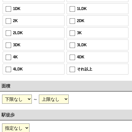
1DK
1LDK
2K
2DK
2LDK
3K
3DK
3LDK
4K
4DK
4LDK
それ以上
面積
～
駅徒歩