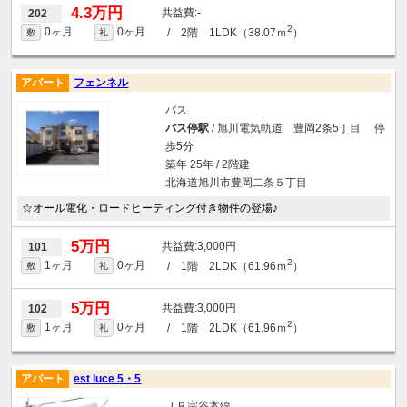
4.3万円
-
202
2
0ヶ月
0ヶ月
/ 2階 1LDK（38.07ｍ
）
敷
礼
アパート
フェンネル
バス
バス停駅
/ 旭川電気軌道 豊岡2条5丁目 停
歩5分
築年 25年 / 2階建
北海道旭川市豊岡二条５丁目
☆オール電化・ロードヒーティング付き物件の登場♪
5万円
3,000円
101
2
1ヶ月
0ヶ月
/ 1階 2LDK（61.96ｍ
）
敷
礼
5万円
3,000円
102
2
1ヶ月
0ヶ月
/ 1階 2LDK（61.96ｍ
）
敷
礼
アパート
est luce 5・5
ＪＲ宗谷本線