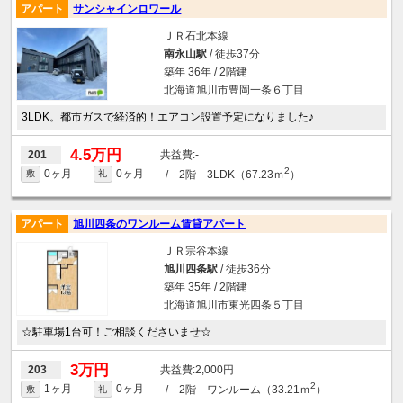
アパート
サンシャインロワール
ＪＲ石北本線
南永山駅
/ 徒歩37分
築年 36年 / 2階建
北海道旭川市豊岡一条６丁目
3LDK。都市ガスで経済的！エアコン設置予定になりました♪
4.5万円
-
201
2
0ヶ月
0ヶ月
/ 2階 3LDK（67.23ｍ
）
敷
礼
アパート
旭川四条のワンルーム賃貸アパート
ＪＲ宗谷本線
旭川四条駅
/ 徒歩36分
築年 35年 / 2階建
北海道旭川市東光四条５丁目
☆駐車場1台可！ご相談くださいませ☆
3万円
2,000円
203
2
1ヶ月
0ヶ月
/ 2階 ワンルーム（33.21ｍ
）
敷
礼