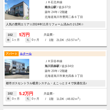
ＪＲ石北本線
南永山駅
/ 徒歩37分
築年 24年 / 2階建
北海道旭川市豊岡二条６丁目
人気の豊岡エリア☆2024年11月リフォーム済みの２LDK☆
5万円
-
102
2
1ヶ月
0ヶ月
/ 1階 2LDK（53.57ｍ
）
敷
礼
アパート
ルクール
ＪＲ宗谷本線
旭川四条駅
/ 徒歩34分
築年 20年 / 2階建
北海道旭川市東光四条３丁目
都市ガスセントラル暖房システム・えこっと２４で快適生活♪
5.2万円
-
102
2
0ヶ月
0ヶ月
/ 1階 1LDK（46.82ｍ
）
敷
礼