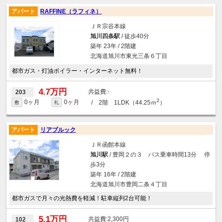
アパート
RAFFINE（ラフィネ）
ＪＲ宗谷本線
旭川四条駅
/ 徒歩40分
築年 23年 / 2階建
北海道旭川市東光三条６丁目
都市ガス・灯油ボイラー・インターネット無料！
4.7万円
-
203
2
0ヶ月
0ヶ月
/ 2階 1LDK（44.25ｍ
）
敷
礼
アパート
リアブルック
ＪＲ函館本線
旭川駅
/ 豊岡２の３ バス乗車時間13分 停
歩3分
築年 16年 / 2階建
北海道旭川市豊岡二条４丁目
都市ガスで月々の光熱費を軽減！駐車縦列2台可能！
5.1万円
2,300円
102