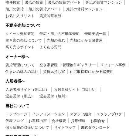
物件検索
帯広の賃貸
帯広の賃貸アパート
帯広の賃貸マンション
旭川の賃貸
旭川の賃貸アパート
旭川の賃貸マンション
お気に入りリスト
賃貸閲覧履歴
不動産売却について
クイック売却査定
帯広・旭川の不動産売却
売却実績一覧
空き家の売却について
売却の流れ
売却にかかる諸費用
高く売るポイント
よくある質問
オーナー様へ
賃貸管理について
空き家管理
管理物件ギャラリー
リフォーム事例
住まいの購入の流れ
賃貸vs持ち家
住宅取得時にかかる諸費用
入居者様へ
入居者様サイト（帯広店）
入居者様サイト（旭川店）
退去受付（帯広）
退去受付（旭川）
当社について
トップページ
インフォメーション
スタッフ紹介
スタッフブログ
代表ブログ
お客様の声
会社概要
採用情報
お問合せ
個人情報の取扱いについて
サイトマップ
書式ダウンロード