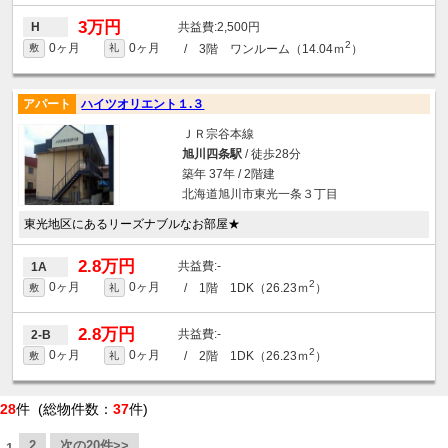
3万円
2,500円
H
2
0ヶ月
0ヶ月
/ 3階 ワンルーム（14.04ｍ
）
敷
礼
アパート
ハイツオリエント１.３
ＪＲ宗谷本線
旭川四条駅
/ 徒歩28分
築年 37年 / 2階建
北海道旭川市東光一条３丁目
東光地区にあるリーズナブルなお部屋★
2.8万円
-
1A
2
0ヶ月
0ヶ月
/ 1階 1DK（26.23ｍ
）
敷
礼
2.8万円
-
2-B
2
0ヶ月
0ヶ月
/ 2階 1DK（26.23ｍ
）
敷
礼
28
件 (総物件数：
37
件)
2
次の20件>>