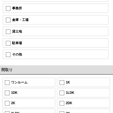
事務所
倉庫・工場
貸土地
駐車場
その他
間取り
ワンルーム
1K
1DK
1LDK
2K
2DK