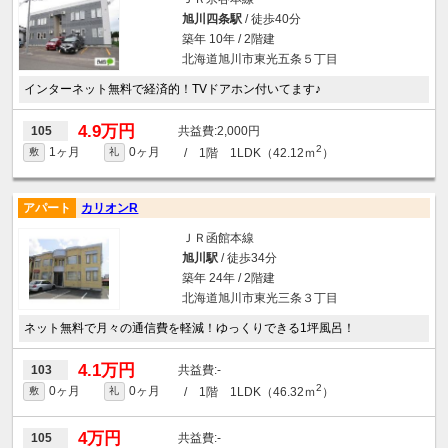
旭川四条駅
/ 徒歩40分
築年 10年 / 2階建
北海道旭川市東光五条５丁目
インターネット無料で経済的！TVドアホン付いてます♪
4.9万円
2,000円
105
2
1ヶ月
0ヶ月
/ 1階 1LDK（42.12ｍ
）
敷
礼
アパート
カリオンR
ＪＲ函館本線
旭川駅
/ 徒歩34分
築年 24年 / 2階建
北海道旭川市東光三条３丁目
ネット無料で月々の通信費を軽減！ゆっくりできる1坪風呂！
4.1万円
-
103
2
0ヶ月
0ヶ月
/ 1階 1LDK（46.32ｍ
）
敷
礼
4万円
-
105