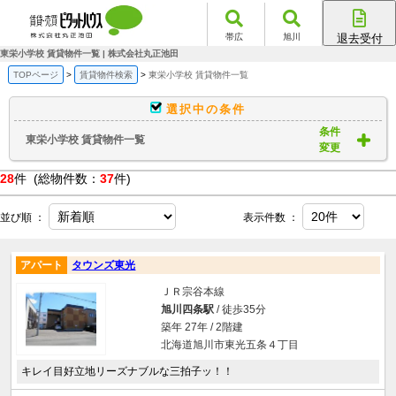
帯広
旭川
退去受付
帯広店
東栄小学校 賃貸物件一覧 | 株式会社丸正池田
旭川店
TOPページ
賃貸物件検索
東栄小学校 賃貸物件一覧
選択中の条件
条件
東栄小学校 賃貸物件一覧
変更
28
件 (総物件数：
37
件)
並び順 ：
表示件数 ：
アパート
タウンズ東光
ＪＲ宗谷本線
旭川四条駅
/ 徒歩35分
築年 27年 / 2階建
北海道旭川市東光五条４丁目
キレイ目好立地リーズナブルな三拍子ッ！！