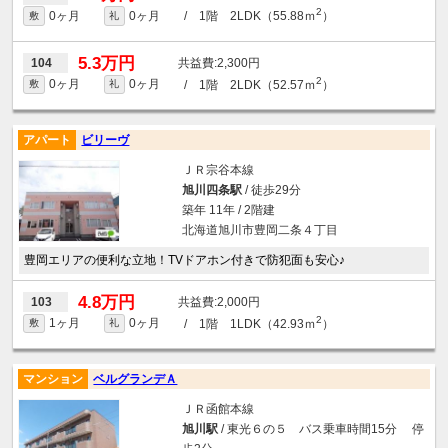
2
0ヶ月
0ヶ月
/ 1階 2LDK（55.88ｍ
）
敷
礼
5.3万円
2,300円
104
2
0ヶ月
0ヶ月
/ 1階 2LDK（52.57ｍ
）
敷
礼
アパート
ビリーヴ
ＪＲ宗谷本線
旭川四条駅
/ 徒歩29分
築年 11年 / 2階建
北海道旭川市豊岡二条４丁目
豊岡エリアの便利な立地！TVドアホン付きで防犯面も安心♪
4.8万円
2,000円
103
2
1ヶ月
0ヶ月
/ 1階 1LDK（42.93ｍ
）
敷
礼
マンション
ベルグランデＡ
ＪＲ函館本線
旭川駅
/ 東光６の５ バス乗車時間15分 停