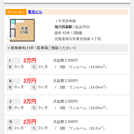
マンション
東光ビル
ＪＲ宗谷本線
旭川四条駅
/ 徒歩35分
築年 42年 / 3階建
北海道旭川市東光四条３丁目
☆単身者向け1R！駐車場ご相談ください☆
2万円
2,500円
I
2
0ヶ月
0ヶ月
/ 3階 ワンルーム（14.04ｍ
）
敷
礼
2万円
2,500円
K
2
0ヶ月
0ヶ月
/ 3階 ワンルーム（14.04ｍ
）
敷
礼
2万円
2,500円
J
2
0ヶ月
0ヶ月
/ 3階 ワンルーム（14.04ｍ
）
敷
礼
2万円
2,500円
G
2
0ヶ月
0ヶ月
/ 3階 ワンルーム（16.2ｍ
）
敷
礼