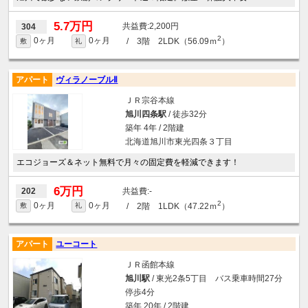
5.7万円
2,200円
304
2
0ヶ月
0ヶ月
/ 3階 2LDK（56.09ｍ
）
敷
礼
アパート
ヴィラノーブルⅡ
ＪＲ宗谷本線
旭川四条駅
/ 徒歩32分
築年 4年 / 2階建
北海道旭川市東光四条３丁目
エコジョーズ＆ネット無料で月々の固定費を軽減できます！
6万円
-
202
2
0ヶ月
0ヶ月
/ 2階 1LDK（47.22ｍ
）
敷
礼
アパート
ユーコート
ＪＲ函館本線
旭川駅
/ 東光2条5丁目 バス乗車時間27分
停歩4分
築年 20年 / 2階建