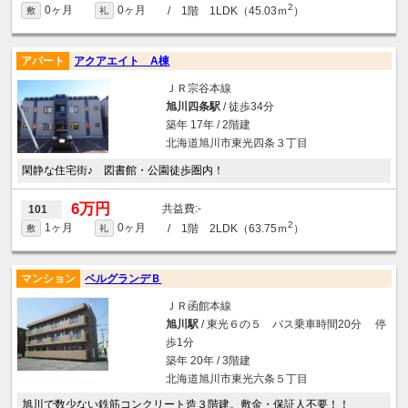
2
0ヶ月
0ヶ月
/ 1階 1LDK（45.03ｍ
）
敷
礼
アパート
アクアエイト A棟
ＪＲ宗谷本線
旭川四条駅
/ 徒歩34分
築年 17年 / 2階建
北海道旭川市東光四条３丁目
閑静な住宅街♪ 図書館・公園徒歩圏内！
6万円
-
101
2
1ヶ月
0ヶ月
/ 1階 2LDK（63.75ｍ
）
敷
礼
マンション
ベルグランデＢ
ＪＲ函館本線
旭川駅
/ 東光６の５ バス乗車時間20分 停
歩1分
築年 20年 / 3階建
北海道旭川市東光六条５丁目
旭川で数少ない鉄筋コンクリート造３階建。敷金・保証人不要！！