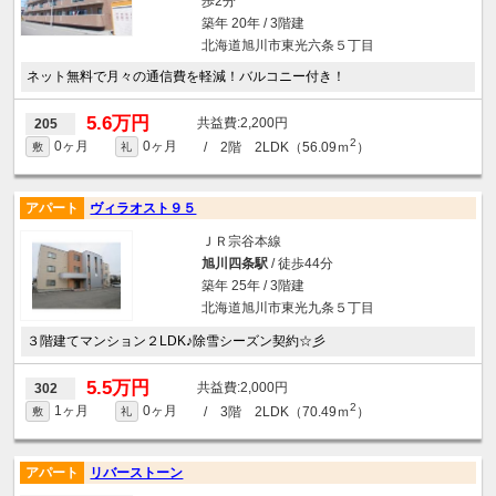
歩2分
築年 20年 / 3階建
北海道旭川市東光六条５丁目
ネット無料で月々の通信費を軽減！バルコニー付き！
5.6万円
2,200円
205
2
0ヶ月
0ヶ月
/ 2階 2LDK（56.09ｍ
）
敷
礼
アパート
ヴィラオスト９５
ＪＲ宗谷本線
旭川四条駅
/ 徒歩44分
築年 25年 / 3階建
北海道旭川市東光九条５丁目
３階建てマンション２LDK♪除雪シーズン契約☆彡
5.5万円
2,000円
302
2
1ヶ月
0ヶ月
/ 3階 2LDK（70.49ｍ
）
敷
礼
アパート
リバーストーン