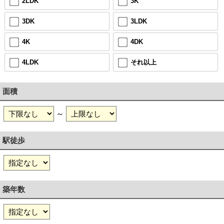
2LDK
3K
3DK
3LDK
4K
4DK
4LDK
それ以上
面積
～
駅徒歩
築年数