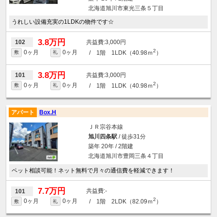
北海道旭川市東光三条５丁目
うれしい設備充実の1LDKの物件です☆
3.8万円
3,000円
102
2
0ヶ月
0ヶ月
/ 1階 1LDK（40.98ｍ
）
敷
礼
3.8万円
3,000円
101
2
0ヶ月
0ヶ月
/ 1階 1LDK（40.98ｍ
）
敷
礼
アパート
Box.H
ＪＲ宗谷本線
旭川四条駅
/ 徒歩31分
築年 20年 / 2階建
北海道旭川市豊岡三条４丁目
ペット相談可能！ネット無料で月々の通信費を軽減できます！
7.7万円
-
101
2
0ヶ月
0ヶ月
/ 1階 2LDK（82.09ｍ
）
敷
礼