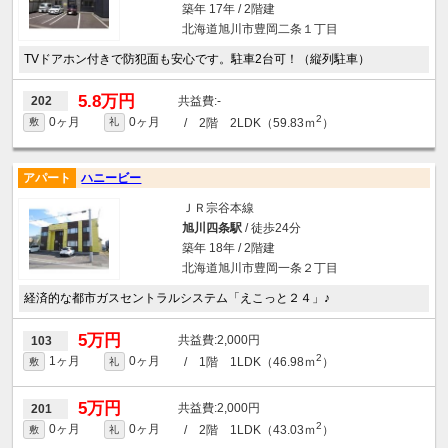
築年 17年 / 2階建
北海道旭川市豊岡二条１丁目
TVドアホン付きで防犯面も安心です。駐車2台可！（縦列駐車）
5.8万円
-
202
2
0ヶ月
0ヶ月
/ 2階 2LDK（59.83ｍ
）
敷
礼
アパート
ハニービー
ＪＲ宗谷本線
旭川四条駅
/ 徒歩24分
築年 18年 / 2階建
北海道旭川市豊岡一条２丁目
経済的な都市ガスセントラルシステム「えこっと２４」♪
5万円
2,000円
103
2
1ヶ月
0ヶ月
/ 1階 1LDK（46.98ｍ
）
敷
礼
5万円
2,000円
201
2
0ヶ月
0ヶ月
/ 2階 1LDK（43.03ｍ
）
敷
礼