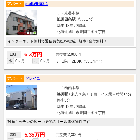
アパート
stella豊岡2-1
ＪＲ宗谷本線
旭川四条駅
/ 徒歩17分
築年 18年 / 2階建
北海道旭川市豊岡二条１丁目
インターネット無料で通信費負担を軽減。駐車1台付無料！
6.3万円
2,000円
103
2
0ヶ月
0ヶ月
/ 1階 2LDK（53.14ｍ
）
敷
礼
アパート
ソレイユ
ＪＲ函館本線
旭川駅
/ 東光１条１丁目 バス乗車時間16分
停歩3分
築年 12年 / 2階建
北海道旭川市豊岡一条１丁目
対面キッチンの広ーい居間のオール電化物件です！
5.35万円
2,300円
201