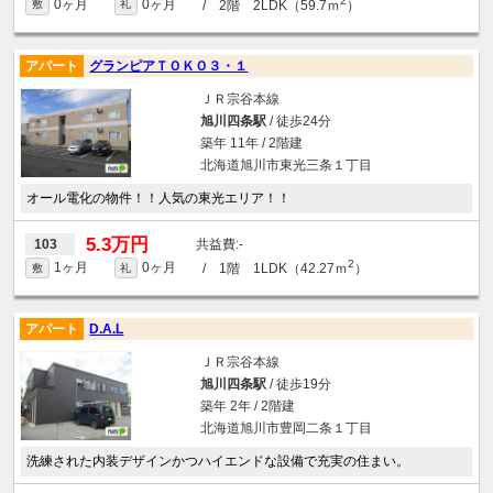
2
0ヶ月
0ヶ月
/ 2階 2LDK（59.7ｍ
）
敷
礼
アパート
グランピアＴＯＫＯ３・１
ＪＲ宗谷本線
旭川四条駅
/ 徒歩24分
築年 11年 / 2階建
北海道旭川市東光三条１丁目
オール電化の物件！！人気の東光エリア！！
5.3万円
-
103
2
1ヶ月
0ヶ月
/ 1階 1LDK（42.27ｍ
）
敷
礼
アパート
D.A.L
ＪＲ宗谷本線
旭川四条駅
/ 徒歩19分
築年 2年 / 2階建
北海道旭川市豊岡二条１丁目
洗練された内装デザインかつハイエンドな設備で充実の住まい。