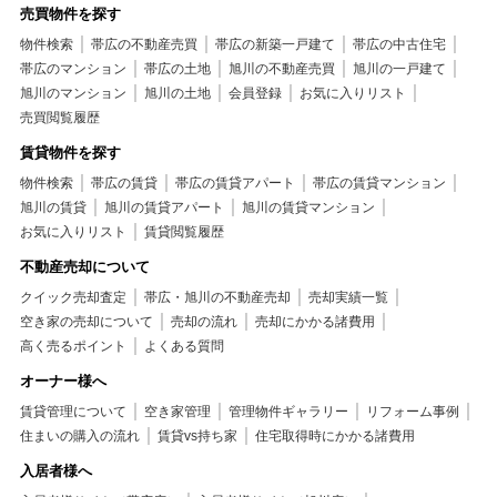
売買物件を探す
物件検索
帯広の不動産売買
帯広の新築一戸建て
帯広の中古住宅
帯広のマンション
帯広の土地
旭川の不動産売買
旭川の一戸建て
旭川のマンション
旭川の土地
会員登録
お気に入りリスト
売買閲覧履歴
賃貸物件を探す
物件検索
帯広の賃貸
帯広の賃貸アパート
帯広の賃貸マンション
旭川の賃貸
旭川の賃貸アパート
旭川の賃貸マンション
お気に入りリスト
賃貸閲覧履歴
不動産売却について
クイック売却査定
帯広・旭川の不動産売却
売却実績一覧
空き家の売却について
売却の流れ
売却にかかる諸費用
高く売るポイント
よくある質問
オーナー様へ
賃貸管理について
空き家管理
管理物件ギャラリー
リフォーム事例
住まいの購入の流れ
賃貸vs持ち家
住宅取得時にかかる諸費用
入居者様へ