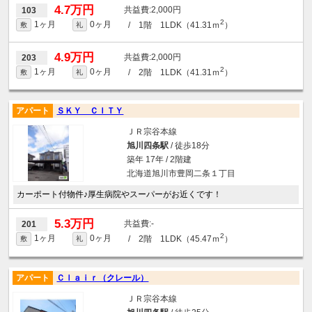
4.7万円
2,000円
103
2
1ヶ月
0ヶ月
/ 1階 1LDK（41.31ｍ
）
敷
礼
4.9万円
2,000円
203
2
1ヶ月
0ヶ月
/ 2階 1LDK（41.31ｍ
）
敷
礼
アパート
ＳＫＹ ＣＩＴＹ
ＪＲ宗谷本線
旭川四条駅
/ 徒歩18分
築年 17年 / 2階建
北海道旭川市豊岡二条１丁目
カーポート付物件♪厚生病院やスーパーがお近くです！
5.3万円
-
201
2
1ヶ月
0ヶ月
/ 2階 1LDK（45.47ｍ
）
敷
礼
アパート
Ｃｌａｉｒ（クレール）
ＪＲ宗谷本線