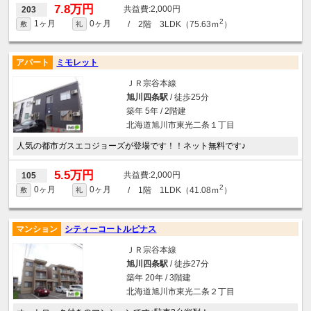
7.8万円
2,000円
203
2
1ヶ月
0ヶ月
/ 2階 3LDK（75.63ｍ
）
敷
礼
アパート
ミモレット
ＪＲ宗谷本線
旭川四条駅
/ 徒歩25分
築年 5年 / 2階建
北海道旭川市東光二条１丁目
人気の都市ガスエコジョーズが登場です！！ネット無料です♪
5.5万円
2,000円
105
2
0ヶ月
0ヶ月
/ 1階 1LDK（41.08ｍ
）
敷
礼
マンション
シティーコートルピナス
ＪＲ宗谷本線
旭川四条駅
/ 徒歩27分
築年 20年 / 3階建
北海道旭川市東光二条２丁目