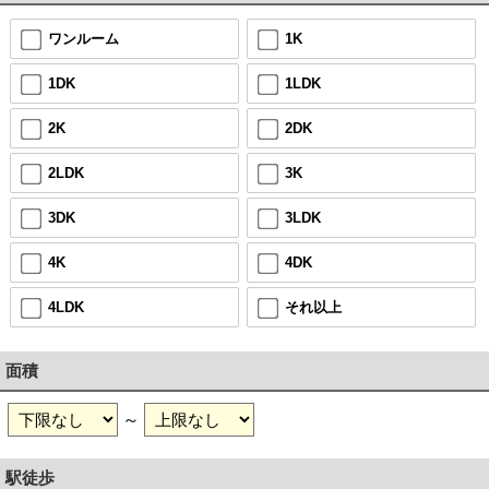
ワンルーム
1K
1DK
1LDK
2K
2DK
2LDK
3K
3DK
3LDK
4K
4DK
4LDK
それ以上
面積
～
駅徒歩