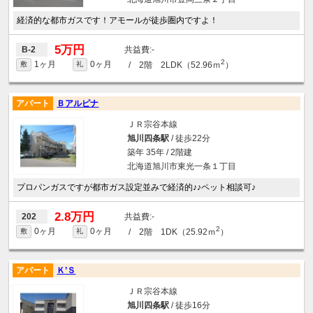
経済的な都市ガスです！アモールが徒歩圏内ですよ！
5万円
-
B-2
2
1ヶ月
0ヶ月
/ 2階 2LDK（52.96ｍ
）
敷
礼
アパート
Ｂアルピナ
ＪＲ宗谷本線
旭川四条駅
/ 徒歩22分
築年 35年 / 2階建
北海道旭川市東光一条１丁目
プロパンガスですが都市ガス設定並みで経済的♪♪ペット相談可♪
2.8万円
-
202
2
0ヶ月
0ヶ月
/ 2階 1DK（25.92ｍ
）
敷
礼
アパート
Ｋ’Ｓ
ＪＲ宗谷本線
旭川四条駅
/ 徒歩16分