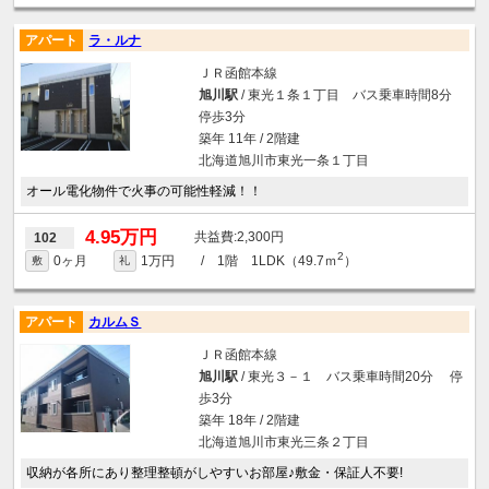
アパート
ラ・ルナ
ＪＲ函館本線
旭川駅
/ 東光１条１丁目 バス乗車時間8分
停歩3分
築年 11年 / 2階建
北海道旭川市東光一条１丁目
オール電化物件で火事の可能性軽減！！
4.95万円
2,300円
102
2
0ヶ月
1万円
/ 1階 1LDK（49.7ｍ
）
敷
礼
アパート
カルムＳ
ＪＲ函館本線
旭川駅
/ 東光３－１ バス乗車時間20分 停
歩3分
築年 18年 / 2階建
北海道旭川市東光三条２丁目
収納が各所にあり整理整頓がしやすいお部屋♪敷金・保証人不要!