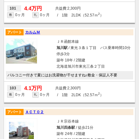
4.4万円
2,300円
101
2
0ヶ月
0ヶ月
/ 1階 2LDK（52.57ｍ
）
敷
礼
アパート
カルムＭ
ＪＲ函館本線
旭川駅
/ 東光３条１丁目 バス乗車時間10分
停歩3分
築年 18年 / 2階建
北海道旭川市東光三条２丁目
バルコニー付きで夏にはお洗濯物が干せますね♪敷金・保証人不要
4.1万円
2,300円
103
2
0ヶ月
0ヶ月
/ 1階 2LDK（52.57ｍ
）
敷
礼
アパート
ＡＣＴ０２
ＪＲ宗谷本線
旭川四条駅
/ 徒歩21分
築年 24年 / 2階建