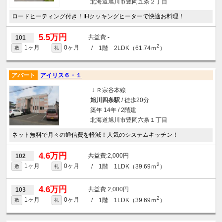
北海道旭川市豊岡五条２丁目
ロードヒーティング付き！IHクッキングヒーターで快適お料理！
5.5万円
-
101
2
1ヶ月
0ヶ月
/ 1階 2LDK（61.74ｍ
）
敷
礼
アパート
アイリス６・１
ＪＲ宗谷本線
旭川四条駅
/ 徒歩20分
築年 14年 / 2階建
北海道旭川市豊岡六条１丁目
ネット無料で月々の通信費を軽減！人気のシステムキッチン！
4.6万円
2,000円
102
2
1ヶ月
0ヶ月
/ 1階 1LDK（39.69ｍ
）
敷
礼
4.6万円
2,000円
103
2
1ヶ月
0ヶ月
/ 1階 1LDK（39.69ｍ
）
敷
礼