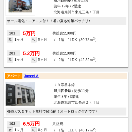
旭川四条駅
/ 徒歩25分
築年 19年 / 2階建
北海道旭川市東光三条１丁目
オール電化・エアコン付！！暑い夏も対策バッチリ♪
5万円
2,000円
101
2
1ヶ月
0ヶ月
/ 1階 1LDK（30.78ｍ
）
敷
礼
5.2万円
2,000円
203
2
1ヶ月
0ヶ月
/ 2階 1LDK（42.32ｍ
）
敷
礼
アパート
Juveni A
ＪＲ宗谷本線
旭川四条駅
/ 徒歩11分
築年 8年 / 3階建
北海道旭川市四条通２４丁目
都市ガス＆ネット無料で経済的！オートロック付きです♪
6.5万円
-
103
2
1ヶ月
0ヶ月
/ 1階 1LDK（46.17ｍ
）
敷
礼