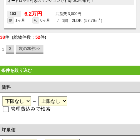
オートロック付きのマンションです♪駐車2台縦列！
6.2万円
3,000円
103
2
1ヶ月
0ヶ月
/ 1階 2LDK（57.76ｍ
）
敷
礼
38
件 (総物件数：
52
件)
2
次の20件>>
1
条件を絞り込む
賃料
～
管理費込みで検索
坪単価