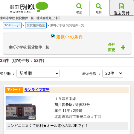
帯広
旭川
退去受付
帯広店
東町小学校 賃貸物件一覧 | 株式会社丸正池田
旭川店
TOPページ
賃貸物件検索
東町小学校 賃貸物件一覧
選択中の条件
条件
東町小学校 賃貸物件一覧
変更
38
件 (総物件数：
52
件)
並び順 ：
表示件数 ：
アパート
サンライフ東光
ＪＲ宗谷本線
旭川四条駅
/ 徒歩23分
築年 11年 / 2階建
北海道旭川市東光二条１丁目
コンビニに近くて便利★オール電化の1LDKです！