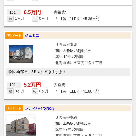
6.5万円
-
101
2
1ヶ月
0ヶ月
/ 1階 1LDK（45.36ｍ
）
敷
礼
アパート
ジェミニ
ＪＲ宗谷本線
旭川四条駅
/ 徒歩21分
築年 16年 / 2階建
北海道旭川市東光二条１丁目
1階の角部屋、3月末に空きますよ！
5.2万円
-
101
2
0ヶ月
0ヶ月
/ 1階 1LDK（41.86ｍ
）
敷
礼
アパート
シティハイツNo.5
ＪＲ宗谷本線
旭川四条駅
/ 徒歩22分
築年 27年 / 2階建
北海道旭川市豊岡三条２丁目