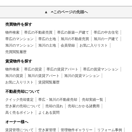
このページの先頭へ
売買物件を探す
物件検索
帯広の不動産売買
帯広の新築一戸建て
帯広の中古住宅
帯広のマンション
帯広の土地
旭川の不動産売買
旭川の一戸建て
旭川のマンション
旭川の土地
会員登録
お気に入りリスト
売買閲覧履歴
賃貸物件を探す
物件検索
帯広の賃貸
帯広の賃貸アパート
帯広の賃貸マンション
旭川の賃貸
旭川の賃貸アパート
旭川の賃貸マンション
お気に入りリスト
賃貸閲覧履歴
不動産売却について
クイック売却査定
帯広・旭川の不動産売却
売却実績一覧
空き家の売却について
売却の流れ
売却にかかる諸費用
高く売るポイント
よくある質問
オーナー様へ
賃貸管理について
空き家管理
管理物件ギャラリー
リフォーム事例