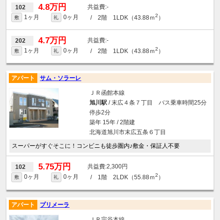
4.8万円
-
102
2
1ヶ月
0ヶ月
/ 2階 1LDK（43.88ｍ
）
敷
礼
4.7万円
-
202
2
1ヶ月
0ヶ月
/ 2階 1LDK（43.88ｍ
）
敷
礼
アパート
サム・ソラーレ
ＪＲ函館本線
旭川駅
/ 末広４条７丁目 バス乗車時間25分
停歩2分
築年 15年 / 2階建
北海道旭川市末広五条６丁目
スーパーがすぐそこに！コンビニも徒歩圏内♪敷金・保証人不要
5.75万円
2,300円
102
2
0ヶ月
0ヶ月
/ 1階 2LDK（55.88ｍ
）
敷
礼
アパート
プリメーラ
ＪＲ宗谷本線