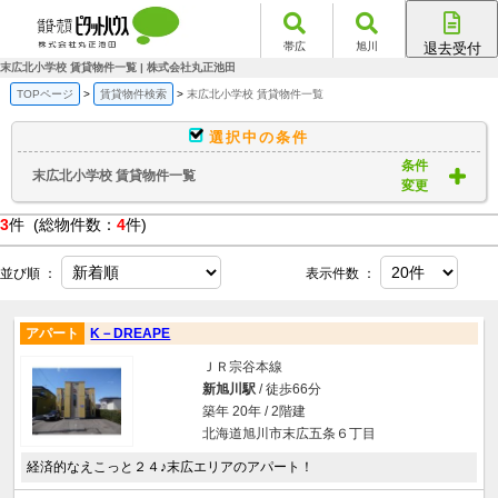
帯広
旭川
退去受付
帯広店
末広北小学校 賃貸物件一覧 | 株式会社丸正池田
旭川店
TOPページ
賃貸物件検索
末広北小学校 賃貸物件一覧
選択中の条件
条件
末広北小学校 賃貸物件一覧
変更
3
件 (総物件数：
4
件)
並び順 ：
表示件数 ：
アパート
K－DREAPE
ＪＲ宗谷本線
新旭川駅
/ 徒歩66分
築年 20年 / 2階建
北海道旭川市末広五条６丁目
経済的なえこっと２４♪末広エリアのアパート！