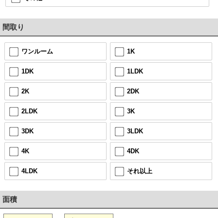
間取り
ワンルーム
1K
1DK
1LDK
2K
2DK
2LDK
3K
3DK
3LDK
4K
4DK
4LDK
それ以上
面積