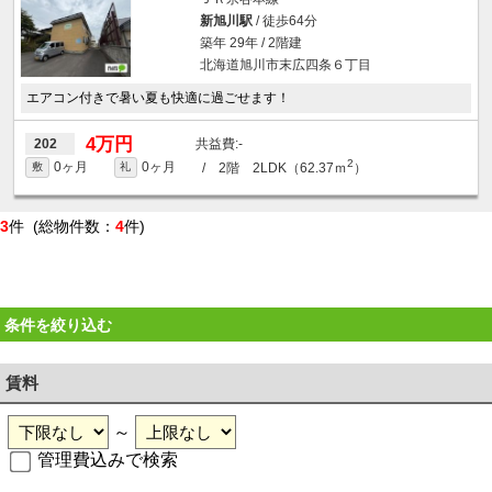
新旭川駅
/ 徒歩64分
築年 29年 / 2階建
北海道旭川市末広四条６丁目
エアコン付きで暑い夏も快適に過ごせます！
4万円
-
202
2
0ヶ月
0ヶ月
/ 2階 2LDK（62.37ｍ
）
敷
礼
3
件 (総物件数：
4
件)
条件を絞り込む
賃料
～
管理費込みで検索