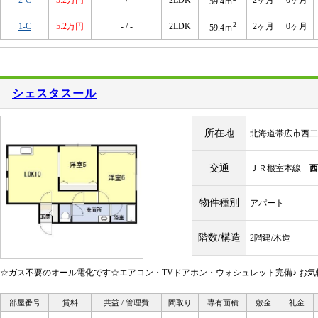
2-C
5.2万円
- / -
2LDK
2ヶ月
0ヶ月
59.4ｍ
2
1-C
5.2万円
- / -
2LDK
2ヶ月
0ヶ月
59.4ｍ
シェスタスール
所在地
北海道帯広市西二
交通
ＪＲ根室本線
西
物件種別
アパート
階数/構造
2階建/木造
☆ガス不要のオール電化です☆エアコン・TVドアホン・ウォシュレット完備♪ お
部屋番号
賃料
共益 / 管理費
間取り
専有面積
敷金
礼金