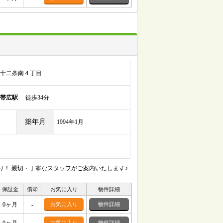
十二条南４丁目
帯広駅
徒歩34分
築年月
1994年1月
り！ 親切・丁寧なスタッフがご案内いたします♪
保証金
償却
お気に入り
物件詳細
0ヶ月
-
お気に入り
物件詳細
お気に入り
物件詳細