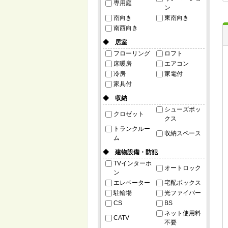
専用庭
ン
南向き
東南向き
南西向き
◆ 居室
フローリング
ロフト
床暖房
エアコン
冷房
家電付
家具付
◆ 収納
シューズボッ
クロゼット
クス
トランクルー
収納スペース
ム
◆ 建物設備・防犯
TVインターホ
オートロック
ン
エレベーター
宅配ボックス
駐輪場
光ファイバー
CS
BS
ネット使用料
CATV
不要