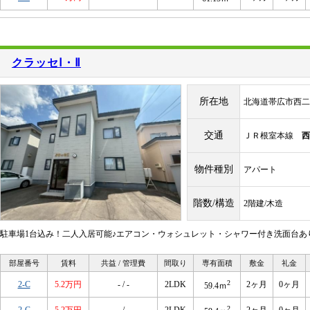
クラッセⅠ・Ⅱ
所在地
北海道帯広市西二
交通
ＪＲ根室本線
西
物件種別
アパート
階数/構造
2階建/木造
駐車場1台込み！二人入居可能♪エアコン・ウォシュレット・シャワー付き洗面台あ
部屋番号
賃料
共益 / 管理費
間取り
専有面積
敷金
礼金
2
2-C
5.2万円
- / -
2LDK
2ヶ月
0ヶ月
59.4ｍ
2