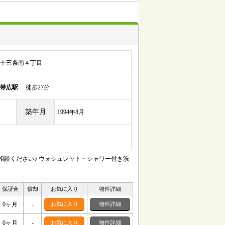
十三条南４丁目
帯広駅
徒歩27分
築年月
1994年8月
相談ください♪ ウォシュレット・シャワー付き洗
保証金
償却
お気に入り
物件詳細
0ヶ月
-
お気に入り
物件詳細
0ヶ月
-
お気に入り
物件詳細