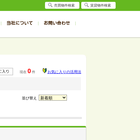
売買物件検索
賃貸物件検索
当社について
お問い合わせ
賃貸
賃貸
サイト
事例
居者様専用（旭川店）
会社概要
クイック売却査定
お問合せ
採用情報
退去受付
件一覧
件一覧
帯広の1R～1K
旭川の1R～1K
パート
パート
帯広の1DK～1LDK
旭川の1DK～1LDK
0
お気に入りの活用法
現在
件
ンション
ンション
帯広の2K～2LDK
旭川の2K～2LDK
戸建て
戸建て
帯広の3K～3LDK
旭川の3K～3LDK
務所
務所
帯広の4K以上
旭川の4K以上
並び替え