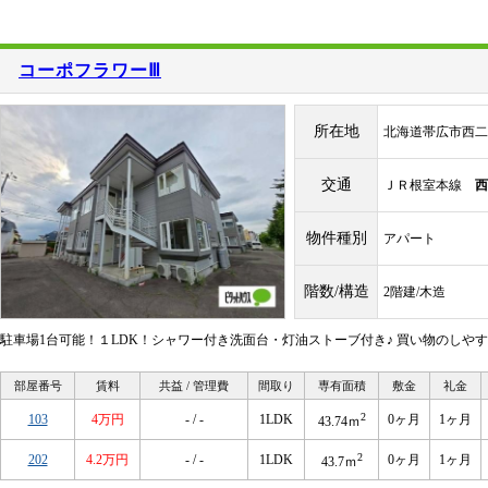
コーポフラワーⅢ
所在地
北海道帯広市西二
交通
ＪＲ根室本線
西
物件種別
アパート
階数/構造
2階建/木造
駐車場1台可能！１LDK！シャワー付き洗面台・灯油ストーブ付き♪ 買い物のしや
部屋番号
賃料
共益 / 管理費
間取り
専有面積
敷金
礼金
2
103
4万円
- / -
1LDK
0ヶ月
1ヶ月
43.74ｍ
2
202
4.2万円
- / -
1LDK
0ヶ月
1ヶ月
43.7ｍ