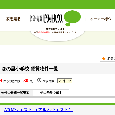
家を売る
オーナー様へ
売買
売買
売却実績一覧
空き家管理
スタッフブログ
売却のお問合せ
管理物件ギャラリー
売却のご相談
入居者様専用（帯広店）
お客様の声
不動産売却査定
リフォーム
入
帯広の売買物件一覧
旭川の売買物件一覧
帯広の1000万円以下
旭川の1000万円以下
帯広の賃貸物
旭川の賃貸物
帯広の新築一戸建て
旭川の新築一戸建て
帯広の1000万～2000万円
旭川の1000万～2000万円
帯広の賃貸ア
旭川の賃貸ア
帯広の中古一戸建て
旭川の中古一戸建て
帯広の2000万～3000万円
旭川の2000万～3000万円
帯広の賃貸マ
旭川の賃貸マ
帯広の土地
旭川の土地
帯広の3000万～4000万円
旭川の3000万～4000万円
帯広の賃貸一
旭川の賃貸一
森の里小学校 賃貸物件一覧
帯広の中古マンション
旭川の中古マンション
帯広の4000万以上
旭川の4000万以上
帯広の賃貸事
旭川の賃貸事
4
30
件 (総物件数：
件)
表示件数
物件の詳細一覧表示
他の条件で探す
ARMウエスト （アルムウエスト）