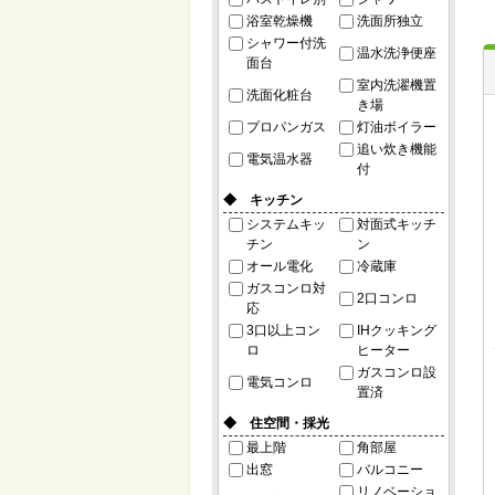
浴室乾燥機
洗面所独立
シャワー付洗
温水洗浄便座
面台
室内洗濯機置
洗面化粧台
き場
プロパンガス
灯油ボイラー
追い炊き機能
電気温水器
付
◆ キッチン
システムキッ
対面式キッチ
チン
ン
オール電化
冷蔵庫
ガスコンロ対
2口コンロ
応
3口以上コン
IHクッキング
ロ
ヒーター
ガスコンロ設
電気コンロ
置済
◆ 住空間・採光
最上階
角部屋
出窓
バルコニー
リノベーショ