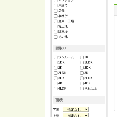
マンション
戸建て
店舗
事務所
倉庫・工場
貸土地
駐車場
その他
間取り
ワンルーム
1K
1DK
1LDK
2K
2DK
2LDK
3K
3DK
3LDK
4K
4DK
4LDK
それ以上
面積
下限
上限