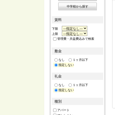
中学校から探す
賃料
下限
上限
管理費・共益費込みで検索
敷金
なし
１ヶ月以下
指定しない
礼金
なし
１ヶ月以下
指定しない
種別
アパート