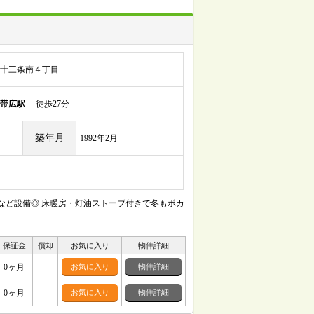
十三条南４丁目
帯広駅
徒歩27分
築年月
1992年2月
など設備◎ 床暖房・灯油ストーブ付きで冬もポカ
保証金
償却
お気に入り
物件詳細
0ヶ月
-
お気に入り
物件詳細
0ヶ月
-
お気に入り
物件詳細