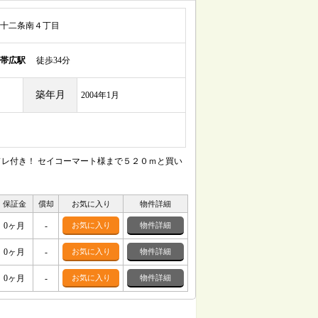
十二条南４丁目
帯広駅
徒歩34分
築年月
2004年1月
レ付き！ セイコーマート様まで５２０ｍと買い
保証金
償却
お気に入り
物件詳細
0ヶ月
-
お気に入り
物件詳細
0ヶ月
-
お気に入り
物件詳細
0ヶ月
-
お気に入り
物件詳細