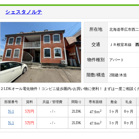
シェスタノルテ
所在地
北海道帯広市西二
交通
ＪＲ根室本線
西
物件種別
アパート
階数/構造
2階建/木造
２LDKオール電化物件！コンビニ徒歩圏内♪お買い物に便利！ まずは一度ご相談く
部屋番号
賃料
共益 / 管理費
間取り
専有面積
敷金
礼金
2
N-1
5万円
- / -
2LDK
1ヶ月
0ヶ月
47.9ｍ
2
N-1
5万円
- / -
2LDK
1ヶ月
0ヶ月
47.9ｍ