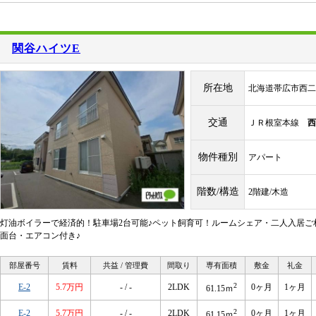
関谷ハイツE
所在地
北海道帯広市西二
交通
ＪＲ根室本線
西
物件種別
アパート
階数/構造
2階建/木造
灯油ボイラーで経済的！駐車場2台可能♪ペット飼育可！ルームシェア・二人入居ご
面台・エアコン付き♪
部屋番号
賃料
共益 / 管理費
間取り
専有面積
敷金
礼金
2
E-2
5.7万円
- / -
2LDK
0ヶ月
1ヶ月
61.15ｍ
2
E-2
5.7万円
- / -
2LDK
0ヶ月
1ヶ月
61.15ｍ