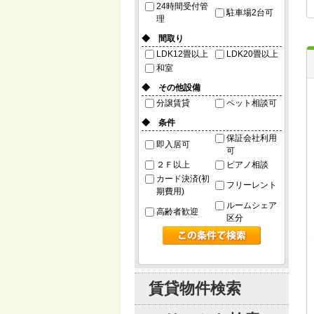
24時間受付管
駐車場2台可
理
◆ 間取り
LDK12畳以上
LDK20畳以上
和室
◆ その他設備
分譲賃貸
ペット相談可
◆ 条件
保証会社利用
即入居可
可
２Ｆ以上
ピアノ相談
カード決済(初
フリーレント
期費用)
ルームシェア
高齢者歓迎
区分
賃貸物件検索