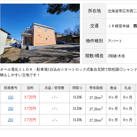
所在地
北海道帯広市西二
交通
ＪＲ根室本線
西
物件種別
アパート
階数/構造
2階建/木造
オール電化１ＬＤＫ・駐車場1台込み☆オートロック式集合玄関で防犯面◎シャンド
物もしやすい立地です！
部屋番号
賃料
共益 / 管理費
間取り
専有面積
敷金
礼金
2
102
3.7万円
- / -
1LDK
0ヶ月
0ヶ月
37.26ｍ
2
202
3.7万円
- / -
1LDK
0ヶ月
0ヶ月
37.26ｍ
2
201
3.7万円
- / -
1LDK
0ヶ月
0ヶ月
37.26ｍ