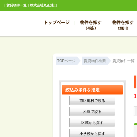
｜賃貸物件一覧｜株式会社丸正池田
トップページ
物件を探す
物件を探す
（帯広）
（旭川）
総合お問合せ
お知らせ
賃貸管理について
選ばれる理由
管理のお問合せ
スタッフ紹介
TOPページ
賃貸物件検索
賃貸物件一覧
絞込み条件を指定
1
市区町村で絞る
沿線で絞る
区域から探す
小学校から探す