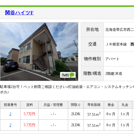
関谷ハイツF
所在地
北海道帯広市西二
交通
ＪＲ根室本線
西
物件種別
アパート
階数/構造
2階建/木造
駐車場2台可！ペット飼育ご相談ください♪灯油給湯・エアコン・システムキッチン
ポカ♪
部屋番号
賃料
共益 / 管理費
間取り
専有面積
敷金
礼金
2
2
5.7万円
- / -
2LDK
0ヶ月
1ヶ月
57.51ｍ
2
2
5.7万円
- / -
2LDK
0ヶ月
1ヶ月
57.51ｍ