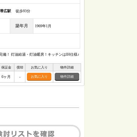
帯広駅
徒歩93分
築年月
1969年1月
完備！ 灯油給湯・灯油暖房！キッチンはIH仕様♪
保証金
償却
お気に入り
物件詳細
0ヶ月
-
お気に入り
物件詳細