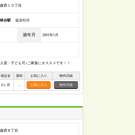
森西１０丁目
林台駅
徒歩82分
築年月
2001年1月
人入居・子ども可♪ご家族にオススメです！！
保証金
償却
お気に入り
物件詳細
0ヶ月
-
お気に入り
物件詳細
森西８丁目