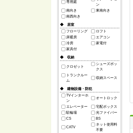
専用庭
ン
南向き
東南向き
南西向き
◆ 居室
フローリング
ロフト
床暖房
エアコン
冷房
家電付
家具付
◆ 収納
シューズボッ
クロゼット
クス
トランクルー
収納スペース
ム
◆ 建物設備・防犯
TVインターホ
オートロック
ン
エレベーター
宅配ボックス
駐輪場
光ファイバー
CS
BS
ネット使用料
CATV
不要