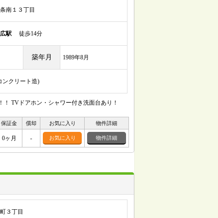
条南１３丁目
広駅
徒歩14分
築年月
1989年8月
筋コンクリート造)
！ TVドアホン・シャワー付き洗面台あり！
保証金
償却
お気に入り
物件詳細
0ヶ月
-
お気に入り
物件詳細
町３丁目