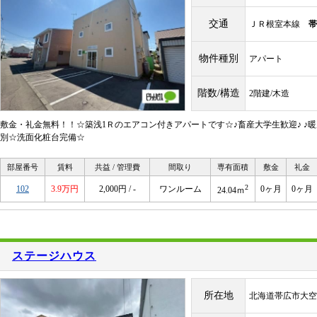
交通
ＪＲ根室本線
帯
物件種別
アパート
階数/構造
2階建/木造
敷金・礼金無料！！☆築浅1Ｒのエアコン付きアパートです☆♪畜産大学生歓迎♪ ♪
別☆洗面化粧台完備☆
部屋番号
賃料
共益 / 管理費
間取り
専有面積
敷金
礼金
2
102
3.9万円
2,000円 / -
ワンルーム
0ヶ月
0ヶ月
24.04ｍ
ステージハウス
所在地
北海道帯広市大空