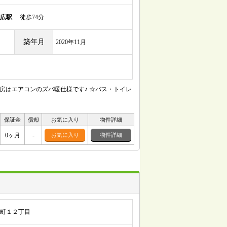
広駅
徒歩74分
築年月
2020年11月
暖房はエアコンのズバ暖仕様です♪ ☆バス・トイレ
保証金
償却
お気に入り
物件詳細
0ヶ月
-
お気に入り
物件詳細
町１２丁目