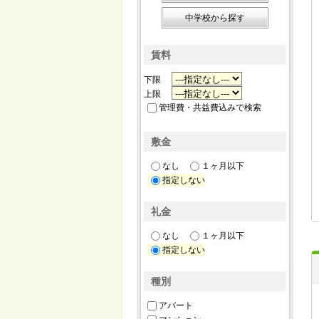
中学校から探す
賃料
下限
上限
管理費・共益費込みで検索
敷金
なし
１ヶ月以下
指定しない
礼金
なし
１ヶ月以下
指定しない
種別
アパート