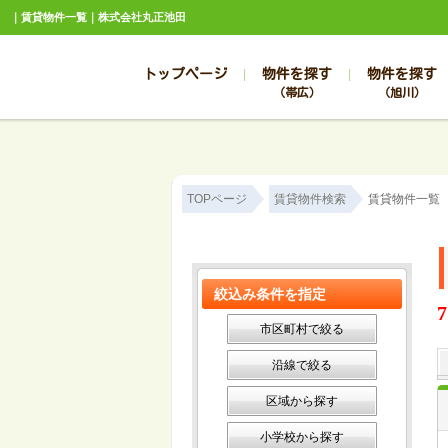
｜賃貸物件一覧｜株式会社丸正池田
トップページ
物件を探す
物件を探す
（帯広）
（旭川）
総合お問合せ
お知らせ
賃貸管理について
選ばれる理由
管理のお問合せ
スタッフ紹介
TOPページ
賃貸物件検索
賃貸物件一覧
絞込み条件を指定
7
市区町村で絞る
沿線で絞る
区域から探す
小学校から探す