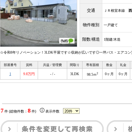
交通
ＪＲ根室本線
西
物件種別
一戸建て
階数/構造
1階建/木造
☆令和8年リノベーション！3LDK平屋です☆収納が広いです◎一坪バス・エアコン
部屋番号
賃料
共益 / 管理費
間取り
専有面積
敷金
礼金
2
1
9.8万円
- / -
3LDK
0ヶ月
0ヶ月
98.5ｍ
7
8
件 (総物件数：
件)
表示件数