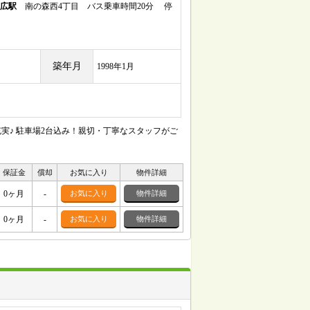
広駅
南の森西4丁目 バス乗車時間20分 停
築年月
1998年1月
実♪ 駐車場2台込み！親切・丁寧なスタッフがご
保証金
償却
お気に入り
物件詳細
0ヶ月
-
お気に入り
物件詳細
0ヶ月
-
お気に入り
物件詳細