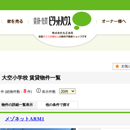
家を売る
オーナー様へ
売買
売買
売却実績一覧
空き家管理
スタッフブログ
売却のお問合せ
管理物件ギャラリー
売却のご相談
入居者様専用（帯広店）
お客様の声
不動産売却査定
リフォーム
入
帯広の売買物件一覧
旭川の売買物件一覧
帯広の1000万円以下
旭川の1000万円以下
帯広の賃貸物
旭川の賃貸物
帯広の新築一戸建て
旭川の新築一戸建て
帯広の1000万～2000万円
旭川の1000万～2000万円
帯広の賃貸ア
旭川の賃貸ア
帯広の中古一戸建て
旭川の中古一戸建て
帯広の2000万～3000万円
旭川の2000万～3000万円
帯広の賃貸マ
旭川の賃貸マ
帯広の土地
旭川の土地
帯広の3000万～4000万円
旭川の3000万～4000万円
帯広の賃貸一
旭川の賃貸一
大空小学校 賃貸物件一覧
帯広の中古マンション
旭川の中古マンション
帯広の4000万以上
旭川の4000万以上
帯広の賃貸事
旭川の賃貸事
8
件 (総物件数：
件)
表示件数
物件の詳細一覧表示
他の条件で探す
メゾネットARM1