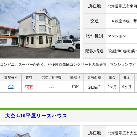
所在地
北海道帯広市東四
交通
ＪＲ根室本線
帯
物件種別
マンション
階数/構造
3階建/RC造(鉄
コンビニ、スーパーが近く、利便性◎鉄筋コンクリートの単身向けマンションです！
部屋番号
賃料
共益 / 管理費
間取り
専有面積
敷金
礼金
2
C-2
3万円
- / -
1DK
0ヶ月
0ヶ月
24.3ｍ
大空3-10平屋リースハウス
所在地
北海道帯広市大空