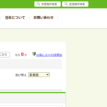
売買物件検索
賃貸物件検索
当社について
お問い合わせ
賃貸
賃貸
サイト
事例
居者様専用（旭川店）
会社概要
クイック売却査定
お問合せ
採用情報
退去受付
件一覧
件一覧
帯広の1R～1K
旭川の1R～1K
パート
パート
帯広の1DK～1LDK
旭川の1DK～1LDK
0
お気に入りの活用法
現在
件
ンション
ンション
帯広の2K～2LDK
旭川の2K～2LDK
戸建て
戸建て
帯広の3K～3LDK
旭川の3K～3LDK
務所
務所
帯広の4K以上
旭川の4K以上
並び替え