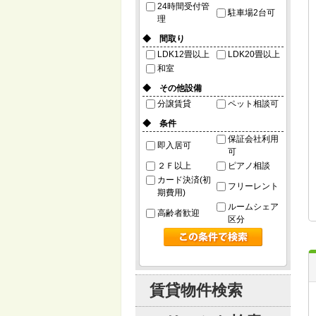
24時間受付管
駐車場2台可
理
◆ 間取り
LDK12畳以上
LDK20畳以上
和室
◆ その他設備
分譲賃貸
ペット相談可
◆ 条件
保証会社利用
即入居可
可
２Ｆ以上
ピアノ相談
カード決済(初
フリーレント
期費用)
ルームシェア
高齢者歓迎
区分
賃貸物件検索