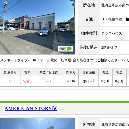
所在地
北海道帯広市南の
交通
ＪＲ根室本線
柏
物件種別
テラスハウス
階数/構造
2階建/木造
メゾネットタイプ2LDK！オール電化！駐車場1台可能◎まずはご相談ください♪ 2
部屋番号
賃料
共益 / 管理費
間取り
専有面積
敷金
礼金
2
B
5万円
- / -
2LDK
0ヶ月
0ヶ月
59.4ｍ
AMERICAN STORYⅣ
所在地
北海道帯広市南の