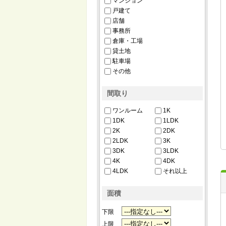
マンション
戸建て
店舗
事務所
倉庫・工場
貸土地
駐車場
その他
間取り
ワンルーム
1K
1DK
1LDK
2K
2DK
2LDK
3K
3DK
3LDK
4K
4DK
4LDK
それ以上
面積
下限
上限