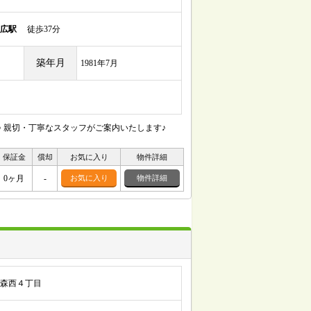
広駅
徒歩37分
築年月
1981年7月
 親切・丁寧なスタッフがご案内いたします♪
保証金
償却
お気に入り
物件詳細
0ヶ月
-
お気に入り
物件詳細
森西４丁目