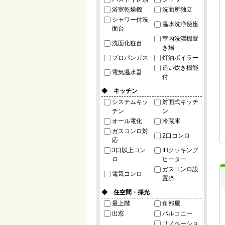
浴室乾燥機
洗面所独立
シャワー付洗
温水洗浄便座
面台
室内洗濯機置
洗面化粧台
き場
プロパンガス
灯油ボイラー
追い炊き機能
電気温水器
付
◆ キッチン
システムキッ
対面式キッチ
チン
ン
オール電化
冷蔵庫
ガスコンロ対
2口コンロ
応
3口以上コン
IHクッキング
ロ
ヒーター
ガスコンロ設
電気コンロ
置済
◆ 住空間・採光
最上階
角部屋
出窓
バルコニー
リノベーショ