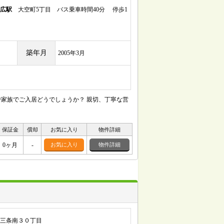
広駅
大空町5丁目 バス乗車時間40分 停歩1
築年月
2005年3月
家族でご入居どうでしょうか？ 親切、丁寧な営
保証金
償却
お気に入り
物件詳細
0ヶ月
-
お気に入り
物件詳細
三条南３０丁目