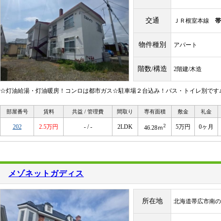
交通
ＪＲ根室本線
帯
物件種別
アパート
階数/構造
2階建/木造
☆灯油給湯・灯油暖房！コンロは都市ガス☆駐車場２台込み！バス・トイレ別です♪
部屋番号
賃料
共益 / 管理費
間取り
専有面積
敷金
礼金
2
202
2.5万円
- / -
2LDK
5万円
0ヶ月
46.28ｍ
メゾネットガディス
所在地
北海道帯広市南の