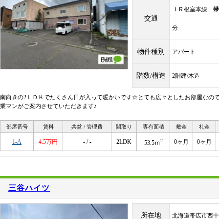
ＪＲ根室本線
帯
交通
分
物件種別
アパート
階数/構造
2階建/木造
南向きの2ＬＤＫでたくさん日が入って暖かいです☆とても広々としたお部屋なので
業マンがご案内させていただきます♪
部屋番号
賃料
共益 / 管理費
間取り
専有面積
敷金
礼金
2
1-A
4.5万円
- / -
2LDK
0ヶ月
0ヶ月
53.5ｍ
三谷ハイツ
所在地
北海道帯広市西十