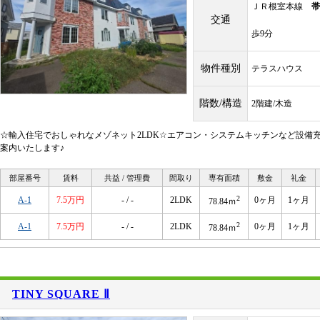
ＪＲ根室本線
帯
交通
歩9分
物件種別
テラスハウス
階数/構造
2階建/木造
☆輸入住宅でおしゃれなメゾネット2LDK☆エアコン・システムキッチンなど設備充
案内いたします♪
部屋番号
賃料
共益 / 管理費
間取り
専有面積
敷金
礼金
2
A-1
7.5万円
- / -
2LDK
0ヶ月
1ヶ月
78.84ｍ
2
A-1
7.5万円
- / -
2LDK
0ヶ月
1ヶ月
78.84ｍ
TINY SQUARE Ⅱ