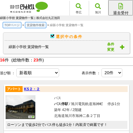
帯広
旭川
退去受付
帯広店
緑新小学校 賃貸物件一覧 | 株式会社丸正池田
旭川店
TOPページ
賃貸物件検索
緑新小学校 賃貸物件一覧
選択中の条件
条件
緑新小学校 賃貸物件一覧
変更
16
件 (総物件数：
23
件)
並び順 ：
表示件数 ：
アパート
KS２・２
バス
バス停駅
/ 旭川電気軌道旭神町 停歩1分
築年 42年 / 2階建
北海道旭川市旭神二条２丁目
ローソンまで徒歩2分でバス停も徒歩1分！内装済で綺麗です！