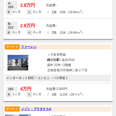
A-
2.8万円
-
103
2
0ヶ月
0ヶ月
/ 1階 1DK（19.84ｍ
）
敷
礼
B-
2.8万円
-
212
2
0ヶ月
0ヶ月
/ 2階 1DK（19.84ｍ
）
敷
礼
アパート
ファーレン
ＪＲ富良野線
緑が丘駅
/ 徒歩26分
築年 22年 / 2階建
北海道旭川市旭神二条２丁目
インターネット対応！コンビニ・バス停近く
4万円
2,000円
102
2
1ヶ月
0ヶ月
/ 1階 1LDK（39.7ｍ
）
敷
礼
アパート
メゾン・プラタナスA