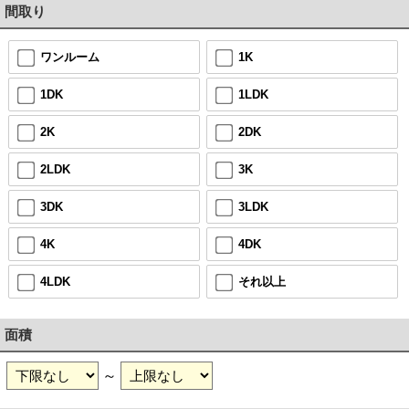
間取り
ワンルーム
1K
1DK
1LDK
2K
2DK
2LDK
3K
3DK
3LDK
4K
4DK
4LDK
それ以上
面積
～