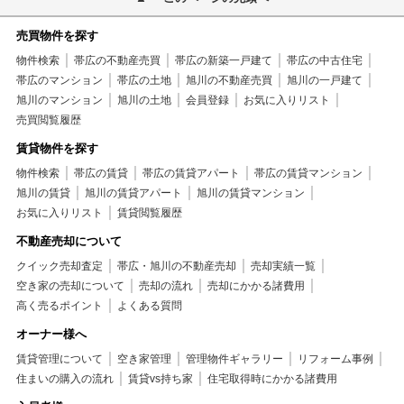
売買物件を探す
物件検索
帯広の不動産売買
帯広の新築一戸建て
帯広の中古住宅
帯広のマンション
帯広の土地
旭川の不動産売買
旭川の一戸建て
旭川のマンション
旭川の土地
会員登録
お気に入りリスト
売買閲覧履歴
賃貸物件を探す
物件検索
帯広の賃貸
帯広の賃貸アパート
帯広の賃貸マンション
旭川の賃貸
旭川の賃貸アパート
旭川の賃貸マンション
お気に入りリスト
賃貸閲覧履歴
不動産売却について
クイック売却査定
帯広・旭川の不動産売却
売却実績一覧
空き家の売却について
売却の流れ
売却にかかる諸費用
高く売るポイント
よくある質問
オーナー様へ
賃貸管理について
空き家管理
管理物件ギャラリー
リフォーム事例
住まいの購入の流れ
賃貸vs持ち家
住宅取得時にかかる諸費用