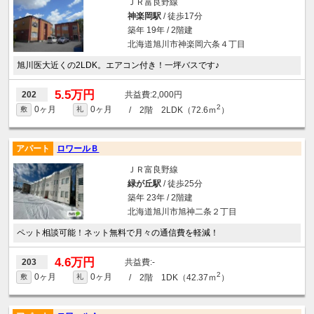
ＪＲ富良野線
神楽岡駅
/ 徒歩17分
築年 19年 / 2階建
北海道旭川市神楽岡六条４丁目
旭川医大近くの2LDK。エアコン付き！一坪バスです♪
5.5万円
2,000円
202
2
0ヶ月
0ヶ月
/ 2階 2LDK（72.6ｍ
）
敷
礼
アパート
ロワールＢ
ＪＲ富良野線
緑が丘駅
/ 徒歩25分
築年 23年 / 2階建
北海道旭川市旭神二条２丁目
ペット相談可能！ネット無料で月々の通信費を軽減！
4.6万円
-
203
2
0ヶ月
0ヶ月
/ 2階 1DK（42.37ｍ
）
敷
礼