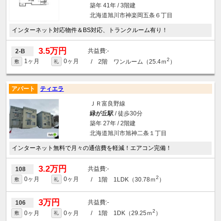
築年 41年 / 3階建
北海道旭川市神楽岡五条６丁目
インターネット対応物件＆BS対応、トランクルーム有り！
3.5万円
-
2-B
2
1ヶ月
0ヶ月
/ 2階 ワンルーム（25.4ｍ
）
敷
礼
アパート
ティエラ
ＪＲ富良野線
緑が丘駅
/ 徒歩30分
築年 27年 / 2階建
北海道旭川市旭神二条１丁目
インターネット無料で月々の通信費を軽減！エアコン完備！
3.2万円
-
108
2
0ヶ月
0ヶ月
/ 1階 1LDK（30.78ｍ
）
敷
礼
3万円
-
106
2
0ヶ月
0ヶ月
/ 1階 1DK（29.25ｍ
）
敷
礼