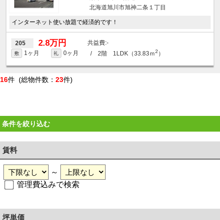
北海道旭川市旭神二条１丁目
インターネット使い放題で経済的です！
2.8万円
-
205
2
1ヶ月
0ヶ月
/ 2階 1LDK（33.83ｍ
）
敷
礼
16
件 (総物件数：
23
件)
条件を絞り込む
賃料
～
管理費込みで検索
坪単価