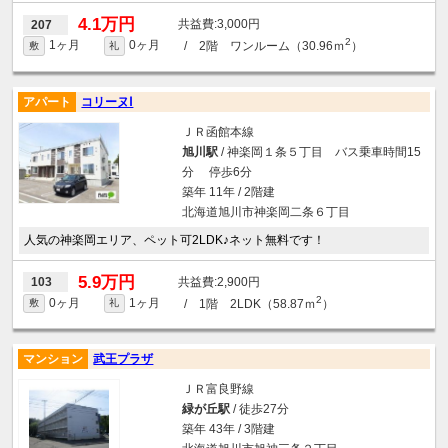
4.1万円
3,000円
207
2
1ヶ月
0ヶ月
/ 2階 ワンルーム（30.96ｍ
）
敷
礼
アパート
コリーヌⅠ
ＪＲ函館本線
旭川駅
/ 神楽岡１条５丁目 バス乗車時間15
分 停歩6分
築年 11年 / 2階建
北海道旭川市神楽岡二条６丁目
人気の神楽岡エリア、ペット可2LDK♪ネット無料です！
5.9万円
2,900円
103
2
0ヶ月
1ヶ月
/ 1階 2LDK（58.87ｍ
）
敷
礼
マンション
武王プラザ
ＪＲ富良野線
緑が丘駅
/ 徒歩27分
築年 43年 / 3階建