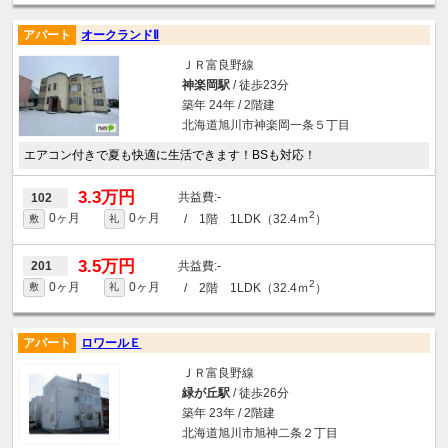
アパート
オークランドⅡ
ＪＲ富良野線
神楽岡駅
/ 徒歩23分
築年 24年 / 2階建
北海道旭川市神楽岡一条５丁目
エアコン付きで夏も快適に生活できます！BSも対応！
3.3万円
-
102
2
0ヶ月
0ヶ月
/ 1階 1LDK（32.4ｍ
）
敷
礼
3.5万円
-
201
2
0ヶ月
0ヶ月
/ 2階 1LDK（32.4ｍ
）
敷
礼
アパート
ロワールＥ
ＪＲ富良野線
緑が丘駅
/ 徒歩26分
築年 23年 / 2階建
北海道旭川市旭神二条２丁目