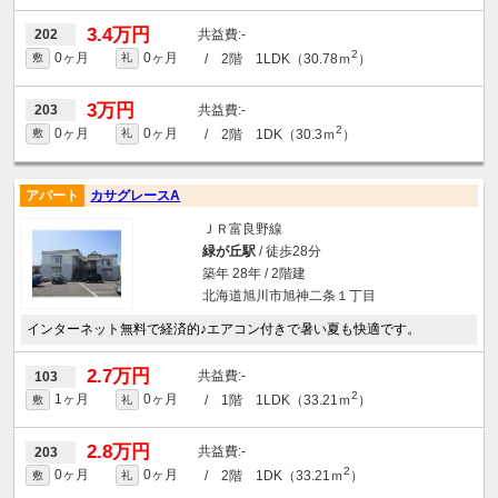
3.4万円
-
202
2
0ヶ月
0ヶ月
/ 2階 1LDK（30.78ｍ
）
敷
礼
3万円
-
203
2
0ヶ月
0ヶ月
/ 2階 1DK（30.3ｍ
）
敷
礼
アパート
カサグレースA
ＪＲ富良野線
緑が丘駅
/ 徒歩28分
築年 28年 / 2階建
北海道旭川市旭神二条１丁目
インターネット無料で経済的♪エアコン付きで暑い夏も快適です。
2.7万円
-
103
2
1ヶ月
0ヶ月
/ 1階 1LDK（33.21ｍ
）
敷
礼
2.8万円
-
203
2
0ヶ月
0ヶ月
/ 2階 1DK（33.21ｍ
）
敷
礼